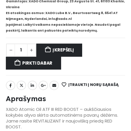
Gamintojas: XADO Chemical Group, 23 Avgusta St. 41, 61103 Kharkiv,
Ukraina
ES atsakingas asmuo: XADO Lube B.V., Beurtvaartweg 8, 6541 AT
Nijmegen, Nyderlandai, info@xado.nl
Įspėjimai: Laikyti vaikams nepasiekiamoje vietoje. Naudoti pagal
paskirtį, laikantis ant pakuotės pateiktų nurodymų.
Į KREPŠELĮ
PIRKTI DABAR
ĮTRAUKTI Į NORŲ SĄRAŠĄ
Aprašymas
XADO Atomic Oil ATF III RED BOOST – aukščiausios
kokybės alyva skirta automatinėms pavarų dėžėms.
Jame rasite REVITALIZANT ir naujovišką priedą RED
BOOST.