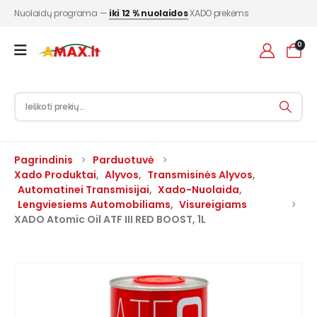
Nuolaidų programa —
iki 12 % nuolaidos
XADO prekėms
0
Pagrindinis
Parduotuvė
Xado Produktai
,
Alyvos
,
Transmisinės Alyvos
,
Automatinei Transmisijai
,
Xado-Nuolaida
,
Lengviesiems Automobiliams
,
Visureigiams
XADO Atomic Oil ATF III RED BOOST, 1L