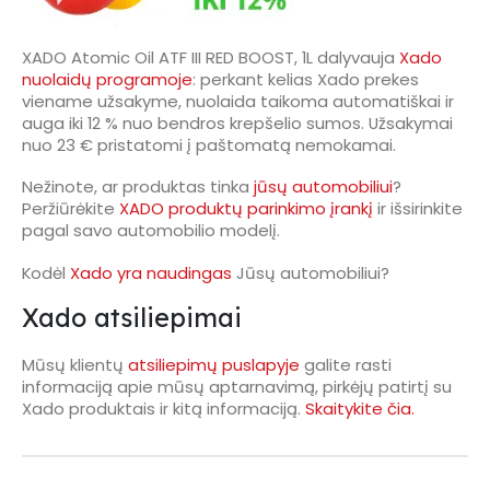
XADO Atomic Oil ATF III RED BOOST, 1L dalyvauja
Xado
nuolaidų programoje
: perkant kelias Xado prekes
viename užsakyme, nuolaida taikoma automatiškai ir
auga iki 12 % nuo bendros krepšelio sumos. Užsakymai
nuo 23 € pristatomi į paštomatą nemokamai.
Nežinote, ar produktas tinka
jūsų automobiliui
?
Peržiūrėkite
XADO produktų parinkimo įrankį
ir išsirinkite
pagal savo automobilio modelį.
Kodėl
Xado yra naudingas
Jūsų automobiliui?
Xado atsiliepimai
Mūsų klientų
atsiliepimų puslapyje
galite rasti
informaciją apie mūsų aptarnavimą, pirkėjų patirtį su
Xado produktais ir kitą informaciją.
Skaitykite čia.