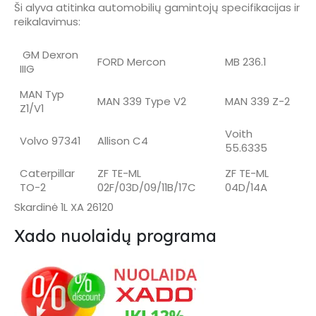
Ši alyva atitinka automobilių gamintojų specifikacijas ir
reikalavimus:
GM Dexron
FORD Mercon
MB 236.1
IIIG
MAN Typ
MAN 339 Type V2
MAN 339 Z-2
Z1/V1
Voith
Volvo 97341
Allison C4
55.6335
Caterpillar
ZF TE-ML
ZF TE-ML
TO-2
02F/03D/09/11B/17C
04D/14A
Skardinė 1L XA 26120
Xado nuolaidų programa