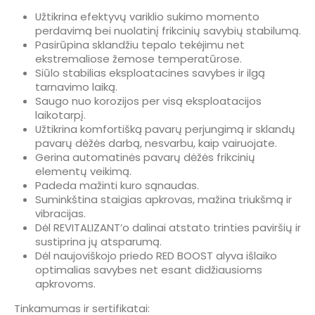
Užtikrina efektyvų variklio sukimo momento
perdavimą bei nuolatinį frikcinių savybių stabilumą.
Pasirūpina sklandžiu tepalo tekėjimu net
ekstremaliose žemose temperatūrose.
Siūlo stabilias eksploatacines savybes ir ilgą
tarnavimo laiką.
Saugo nuo korozijos per visą eksploatacijos
laikotarpį.
Užtikrina komfortišką pavarų perjungimą ir sklandų
pavarų dėžės darbą, nesvarbu, kaip vairuojate.
Gerina automatinės pavarų dėžės frikcinių
elementų veikimą.
Padeda mažinti kuro sąnaudas.
Suminkština staigias apkrovas, mažina triukšmą ir
vibracijas.
Dėl REVITALIZANT’o dalinai atstato trinties paviršių ir
sustiprina jų atsparumą.
Dėl naujoviškojo priedo RED BOOST alyva išlaiko
optimalias savybes net esant didžiausioms
apkrovoms.
Tinkamumas ir sertifikatai: