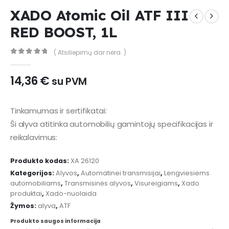
XADO Atomic Oil ATF III
RED BOOST, 1L
( Atsiliepimų dar nėra. )
0
out of 5
14,36
€
su PVM
Tinkamumas ir sertifikatai:
Ši alyva atitinka automobilių gamintojų specifikacijas ir
reikalavimus:
Produkto kodas:
XA 26120
Kategorijos:
Alyvos
,
Automatinei transmisijai
,
Lengviesiems
automobiliams
,
Transmisinės alyvos
,
Visureigiams
,
Xado
produktai
,
Xado-nuolaida
Žymos:
alyva
,
ATF
Produkto saugos informacija