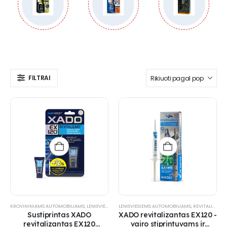
FILTRAI
KROVININIAMS AUTOMOBILIAMS
,
LENGVIESIEMS AUTOMOBILIAMS
LENGVIESIEMS AUTOMOBILIAMS
,
REVITALIZANTAI
,
REVITALIZANTAI
,
VAIRO MEC
Sustiprintas XADO
XADO revitalizantas EX120 -
revitalizantas EX120
vairo stiprintuvams ir