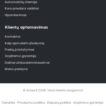
Automobilių chemija
Kuro priedai ir valikliai
Išpardavimas
Klientų aptarnavimas
Kontaktai
Kaip apmokėti užsakymą
Prekių pristatymas
Grąžinimo garantija
Dažnai užduodami klausimai
Mano paskyra
© Amax.lt 2026. Visos teisės saugomos
Taisyklės
·
Privatumo politika
·
Slapukų politika
·
Grąžinimo garantija
·