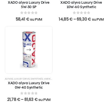
may
XADO alyva Luxury Drive
XADO alyva Luxury Drive
be
5W-30 SP
10W-60 Synthetic
chosen
on
0
out of 5
0
out of 5
Price
58,41
€
14,85
€
–
69,30
€
su PVM
su PVM
the
range:
product
14,85 €
through
page
69,30 €
This
product
has
multiple
variants.
The
options
ALYVOS
,
LUXURY DRIVE
,
SINTETINĖS
,
VARIKLINĖS ALYVOS
,
XADO PRODUKTAI
,
XADO-NUOLAIDA
may
XADO alyva Luxury Drive
be
0W-40 Synthetic
chosen
on
0
out of 5
Price
21,78
€
–
81,63
€
su PVM
the
range:
product
21,78 €