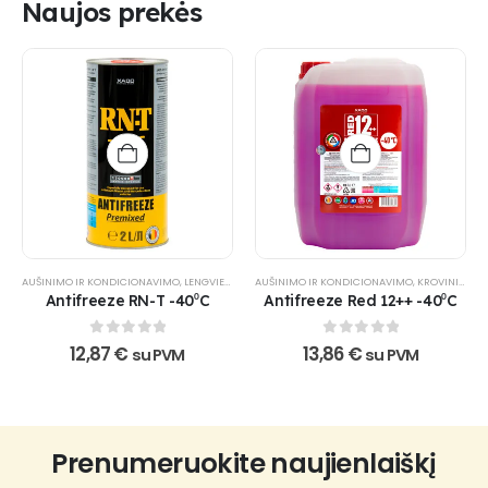
through
page
Naujos prekės
81,63 €
AUŠINIMO IR KONDICIONAVIMO
,
LENGVIESIEMS AUTOMOBILIAMS
AUŠINIMO IR KONDICIONAVIMO
,
VISUREIGIAMS
,
,
KROVININIAMS AUTOMOBILIAMS
XADO PRODUK
Antifreeze RN-T -40⁰C
Antifreeze Red 12++ -40⁰C
0
out of 5
0
out of 5
12,87
€
13,86
€
su PVM
su PVM
Prenumeruokite naujienlaiškį