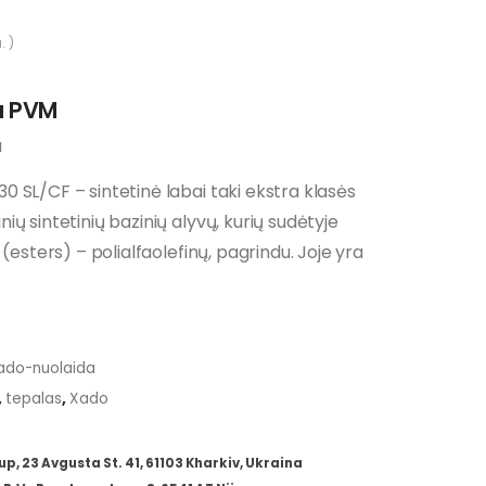
. )
ice
u PVM
nge:
a
,00 €
hrough
 SL/CF – sintetinė labai taki ekstra klasės
,00 €
ų sintetinių bazinių alyvų, kurių sudėtyje
(esters) – polialfaolefinų, pagrindu. Joje yra
ado-nuolaida
,
tepalas
,
Xado
 23 Avgusta St. 41, 61103 Kharkiv, Ukraina