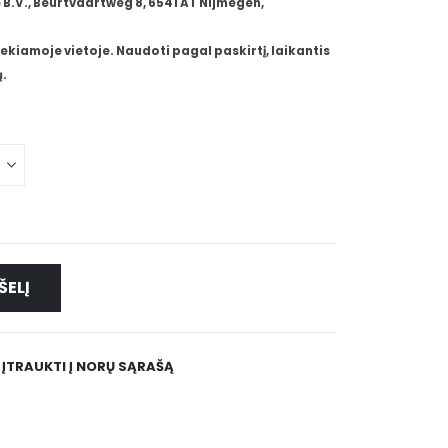
B.V., Beurtvaartweg 8, 6541 AT Nijmegen,
ekiamoje vietoje. Naudoti pagal paskirtį, laikantis
.
ŠELĮ
ĮTRAUKTI Į NORŲ SĄRAŠĄ