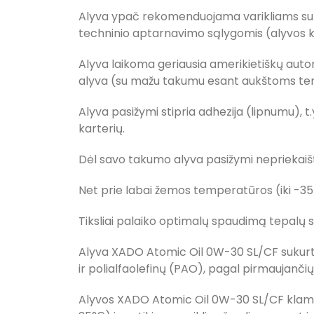
Alyva ypač rekomenduojama varikliams su pra
techninio aptarnavimo sąlygomis (alyvos ke
Alyva laikoma geriausia amerikietiškų auto
alyva (su mažu takumu esant aukštoms t
Alyva pasižymi stipria adhezija (lipnumu), t
karterių.
Dėl savo takumo alyva pasižymi nepriekaišt
Net prie labai žemos temperatūros (iki -35 °
Tiksliai palaiko optimalų spaudimą tepalų si
Alyva XADO Atomic Oil 0W-30 SL/CF sukurta 
ir polialfaolefinų (PAO), pagal pirmaujanči
Alyvos XADO Atomic Oil 0W-30 SL/CF klampu