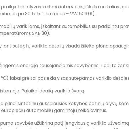
ilgintais alyvos keitimo intervalais, išlaiko unikalias ap
itimas po 30 tūkst. km ridos – VW 503.01).
mobilių varikliams, įskaitant automobilius su padidintu pr
emperatūroms SAE 30).
.y. ant suteptų variklio detalių visada išlieka plona apsaug
ingomis energiją tausojančiomis savybėmis ir dėl to ženk
С) labai greitai pasiekia visas sutepamas variklio detales 
stemoje. Palaiko idealią variklio švarą.
pilnai sintetinių aukščiausios kokybės bazinių alyvų komp
ų europiečių automobilių gamintojų reikalavimus.
mo savybės užtikrina patį lengviausią variklio užvedimą 