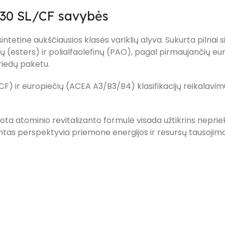
-30 SL/CF savybės
tetinė aukščiausios klasės variklių alyva. Sukurta pilnai 
ų (esters) ir polialfaolefinų (PAO), pagal pirmaujančių e
priedų paketu.
CF) ir europiečių (ACEA A3/B3/B4) klasifikacijų reikalavi
ota atominio revitalizanto formulė visada užtikrins neprie
as perspektyvia priemone energijos ir resursų tausojimo srit