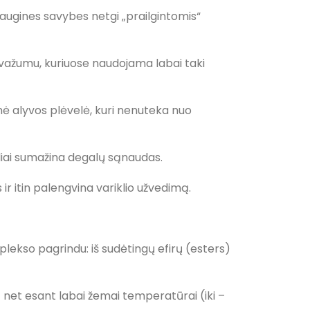
saugines savybes netgi „prailgintomis“
avažumu, kuriuose naudojama labai taki
inė alyvos plėvelė, kuri nenuteka nuo
liai sumažina degalų sąnaudas.
ir itin palengvina variklio užvedimą.
lekso pagrindu: iš sudėtingų efirų (esters)
net esant labai žemai temperatūrai (iki –