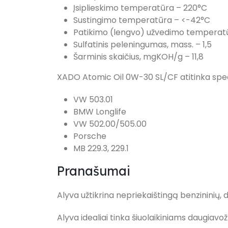
Įsiplieskimo temperatūra – 220°C
Sustingimo temperatūra – <-42°C
Patikimo (lengvo) užvedimo temperat
Sulfatinis peleningumas, mass. – 1,5
Šarminis skaičius, mgKOH/g – 11,8
XADO Atomic Oil 0W-30 SL/CF atitinka speci
VW 503.01
BMW Longlife
VW 502.00/505.00
Porsche
MB 229.3, 229.1
Pranašumai
Alyva užtikrina nepriekaištingą benzininių, d
Alyva idealiai tinka šiuolaikiniams daugiavo