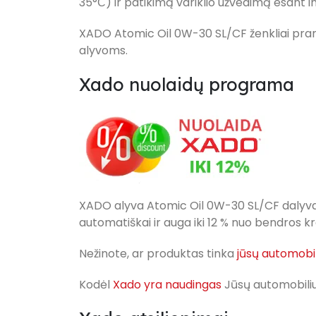
35°С) ir patikimą variklio užvedimą esan
XADO Atomic Oil 0W-30 SL/CF ženkliai prano
alyvoms.
Xado nuolaidų programa
XADO alyva Atomic Oil 0W-30 SL/CF dalyv
automatiškai ir auga iki 12 % nuo bendros
Nežinote, ar produktas tinka
jūsų automobil
Kodėl
Xado yra naudingas
Jūsų automobiliu