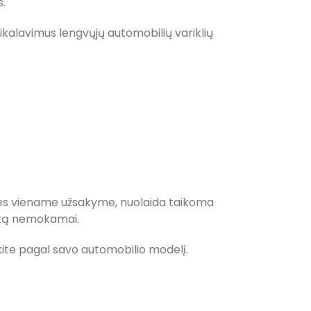
.
kalavimus lengvųjų automobilių variklių
kes viename užsakyme, nuolaida taikoma
matą nemokamai.
inkite pagal savo automobilio modelį.