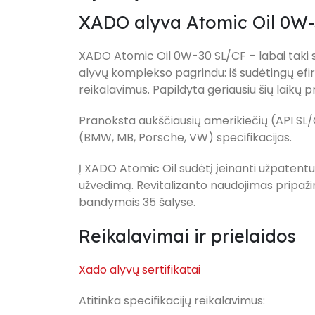
XADO alyva Atomic Oil 0W
XADO Atomic Oil 0W-30 SL/CF – labai taki sin
alyvų komplekso pagrindu: iš sudėtingų efir
reikalavimus. Papildyta geriausiu šių laikų 
Pranoksta aukščiausių amerikiečių (API SL/
(BMW, MB, Porsche, VW) specifikacijas.
Į XADO Atomic Oil sudėtį įeinanti užpatentu
užvedimą. Revitalizanto naudojimas pripažint
bandymais 35 šalyse.
Reikalavimai ir prielaidos
Xado alyvų sertifikatai
Atitinka specifikacijų reikalavimus: