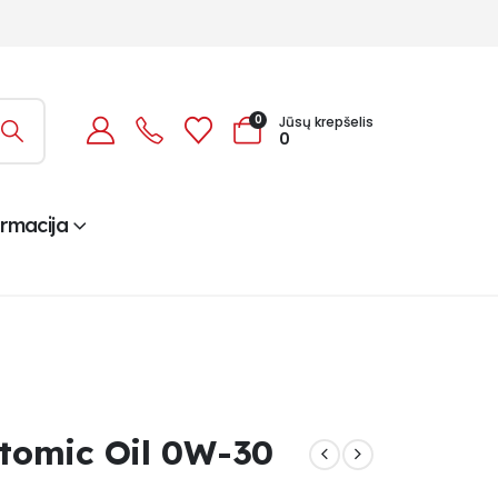
0
Jūsų krepšelis
0
ormacija
tomic Oil 0W-30