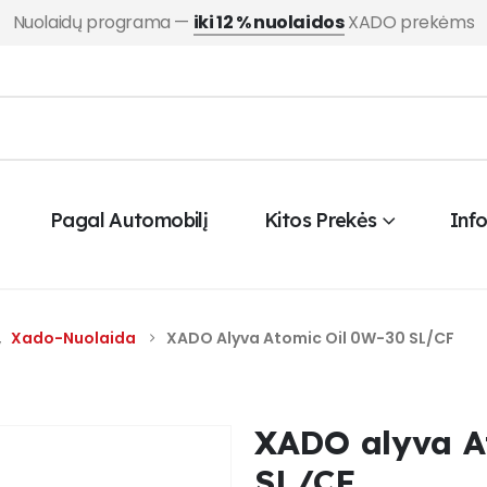
Nuolaidų programa —
iki 12 % nuolaidos
XADO prekėms
Pagal Automobilį
Kitos Prekės
Inf
,
Xado-Nuolaida
XADO Alyva Atomic Oil 0W-30 SL/CF
XADO alyva A
SL/CF