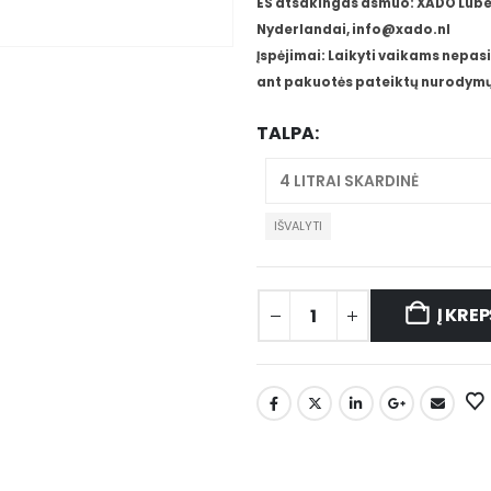
ES atsakingas asmuo: XADO Lube 
Nyderlandai, info@xado.nl
Įspėjimai: Laikyti vaikams nepasi
ant pakuotės pateiktų nurodymų
TALPA
IŠVALYTI
Į KREP