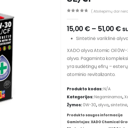
( Atsiliepimų dar nėra
0
out of 5
Pr
15,00
€
–
51,00
€
s
ra
Sintetinė variklinė alyv
15
t
XADO alyva Atomic Oil 0W-30
51
alyva. Pagaminta kompleksini
yra sudėtingų efirų – esterų 
atominio revitalizanto.
Produkto kodas:
N/A
Kategorijos:
Negaminamos
,
X
Žymos:
0W-30
,
alyva
,
sintetinė
Produkto saugos informacija
Gamintojas: XADO Chemical Group,