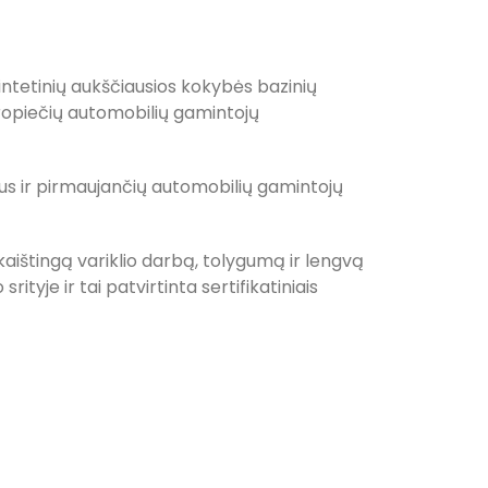
sintetinių aukščiausios kokybės bazinių
uropiečių automobilių gamintojų
mus ir pirmaujančių automobilių gamintojų
kaištingą variklio darbą, tolygumą ir lengvą
yje ir tai patvirtinta sertifikatiniais