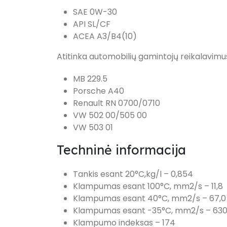
SAE 0W-30
API SL/CF
ACEA A3/B4(10)
Atitinka automobilių gamintojų reikalavimu
MB 229.5
Porsche A40
Renault RN 0700/0710
VW 502 00/505 00
VW 503 01
Techninė informacija
Tankis esant 20°C,kg/l – 0,854
Klampumas esant 100°C, mm2/s – 11,8
Klampumas esant 40°C, mm2/s – 67,0
Klampumas esant -35°C, mm2/s – 63
Klampumo indeksas – 174