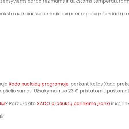
t intensyviems darbo režimams ir aukštoms temperatūroms
ksta aukščiausius amerikiečių ir europiečių standartų rei
auja
Xado nuolaidų programoje
: perkant kelias Xado pre
 krepšelio sumos. Užsakymai nuo 23 € pristatomi į pašto
iui
? Peržiūrėkite
XADO produktų parinkimo įrankį
ir išsir
i?