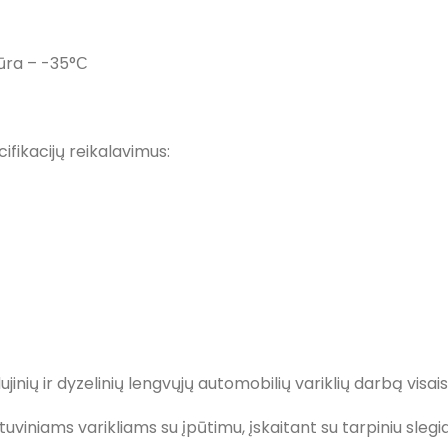
ūra – -35°С
fikacijų reikalavimus:
ujinių ir dyzelinių lengvųjų automobilių variklių darbą visai
žtuviniams varikliams su įpūtimu, įskaitant su tarpiniu sleg