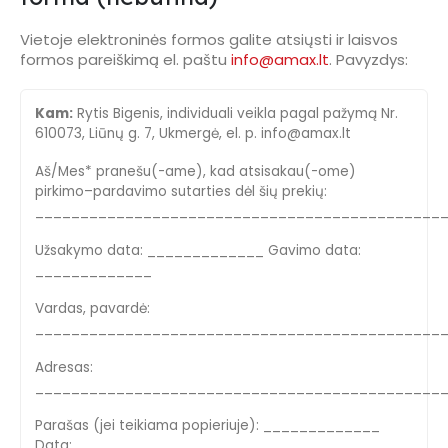
Vietoje elektroninės formos galite atsiųsti ir laisvos
formos pareiškimą el. paštu
info@amax.lt
. Pavyzdys:
Kam:
Rytis Bigenis, individuali veikla pagal pažymą Nr.
610073, Liūnų g. 7, Ukmergė, el. p. info@amax.lt
Aš/Mes* pranešu(-ame), kad atsisakau(-ome)
pirkimo–pardavimo sutarties dėl šių prekių:
_____________________________________________
Užsakymo data: _____________ Gavimo data:
_____________
Vardas, pavardė:
_____________________________________________
Adresas:
_____________________________________________
Parašas (jei teikiama popieriuje): _____________
Data: _____________