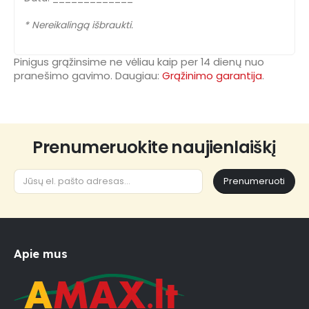
* Nereikalingą išbraukti.
Pinigus grąžinsime ne vėliau kaip per 14 dienų nuo
pranešimo gavimo. Daugiau:
Grąžinimo garantija
.
Prenumeruokite naujienlaiškį
Prenumeruoti
Apie mus