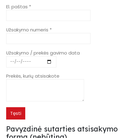
El. paštas *
Užsakymo numeris *
Užsakymo / prekės gavimo data
Prekės, kurių atsisakote
Tęsti
Pavyzdinė sutarties atsisakymo
forma (nebūtina)