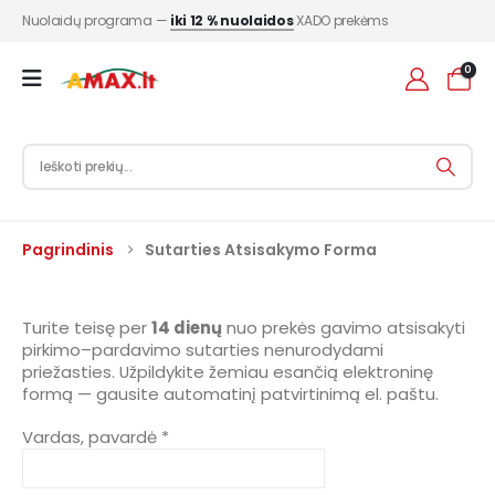
Nuolaidų programa —
iki 12 % nuolaidos
XADO prekėms
0
Pagrindinis
Sutarties Atsisakymo Forma
Turite teisę per
14 dienų
nuo prekės gavimo atsisakyti
pirkimo–pardavimo sutarties nenurodydami
priežasties. Užpildykite žemiau esančią elektroninę
formą — gausite automatinį patvirtinimą el. paštu.
Vardas, pavardė *