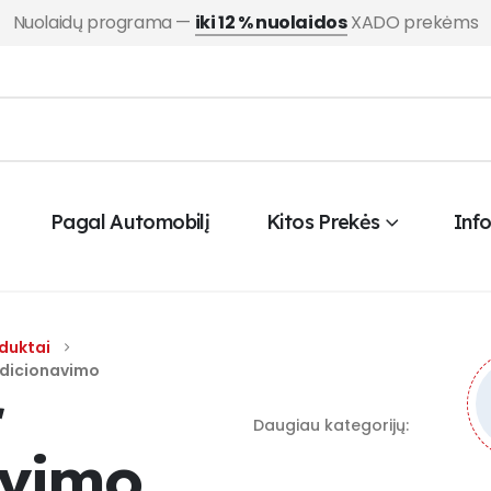
Nuolaidų programa —
iki 12 % nuolaidos
XADO prekėms
Pagal Automobilį
Kitos Prekės
Inf
duktai
ndicionavimo
r
Daugiau kategorijų:
avimo