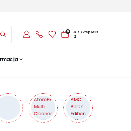
0
Jūsų krepšelis
0
ormacija