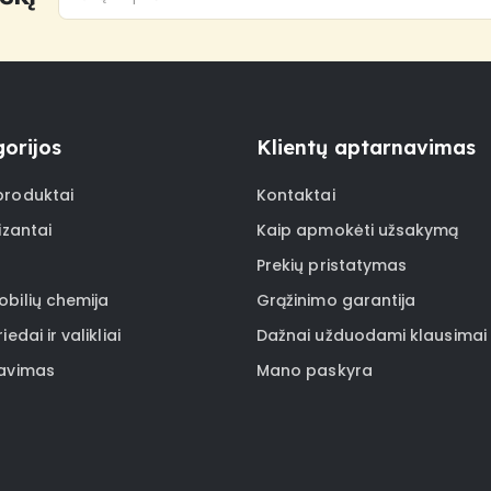
orijos
Klientų aptarnavimas
roduktai
Kontaktai
izantai
Kaip apmokėti užsakymą
Prekių pristatymas
bilių chemija
Grąžinimo garantija
iedai ir valikliai
Dažnai užduodami klausimai
avimas
Mano paskyra