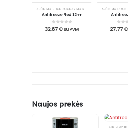
NETURIME
AUŠINIMO IR KONDICIONAVIMO
,
KROVININIAMS AUTOMOBILIAMS
AUŠINIMO IR KON
Antifreeze Red 12++
Antifree
0
out of 5
0
out
32,67
€
27,77
€
su PVM
Naujos prekės
AUŠINIMO IR