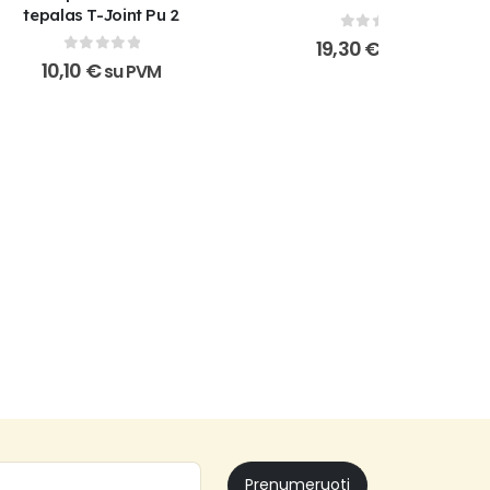
tepalas T-Joint Pu 2
,
XADO PRODUKTAI
,
XADO-NUOLAIDA
0
out of 5
19,30
€
su PVM
0
out of 5
10,10
€
su PVM
Prenumeruoti