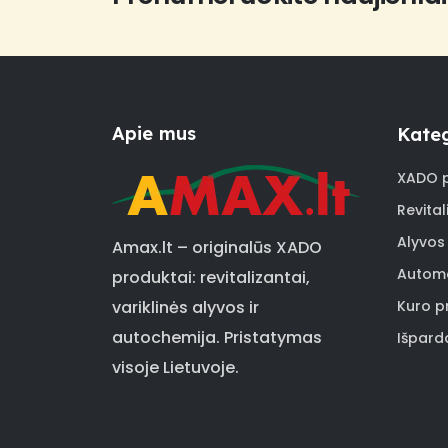
Apie mus
Kateg
XADO p
Revital
Alyvos
Amax.lt – originalūs XADO
Automo
produktai: revitalizantai,
Kuro pr
variklinės alyvos ir
autochemija. Pristatymas
Išpard
visoje Lietuvoje.