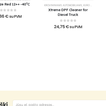
eze Red 12++ -40⁰C
KROVININIAMS AUTOMOBILIAMS
,
KURO PRIEDAI IR VALIKLIAI
Xtreme DPF Cleaner for
Diesel Truck
0
out of 5
,86
€
su PVM
0
out of 5
24,75
€
su PVM
,
VISUREIGIAMS
,
XADO PRODUKTAI
škį