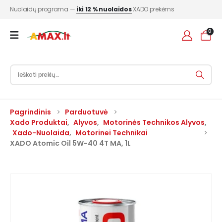
Nuolaidų programa —
iki 12 % nuolaidos
XADO prekėms
0
Pagrindinis
Parduotuvė
Xado Produktai
,
Alyvos
,
Motorinės Technikos Alyvos
,
Xado-Nuolaida
,
Motorinei Technikai
XADO Atomic Oil 5W-40 4T MA, 1L