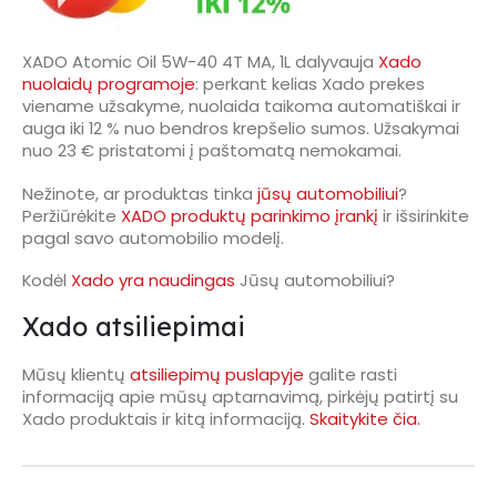
XADO Atomic Oil 5W-40 4T MA, 1L dalyvauja
Xado
nuolaidų programoje
: perkant kelias Xado prekes
viename užsakyme, nuolaida taikoma automatiškai ir
auga iki 12 % nuo bendros krepšelio sumos. Užsakymai
nuo 23 € pristatomi į paštomatą nemokamai.
Nežinote, ar produktas tinka
jūsų automobiliui
?
Peržiūrėkite
XADO produktų parinkimo įrankį
ir išsirinkite
pagal savo automobilio modelį.
Kodėl
Xado yra naudingas
Jūsų automobiliui?
Xado atsiliepimai
Mūsų klientų
atsiliepimų puslapyje
galite rasti
informaciją apie mūsų aptarnavimą, pirkėjų patirtį su
Xado produktais ir kitą informaciją.
Skaitykite čia.