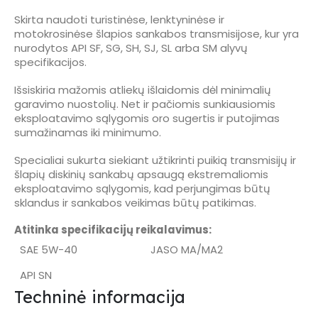
Skirta naudoti turistinėse, lenktyninėse ir
motokrosinėse šlapios sankabos transmisijose, kur yra
nurodytos API SF, SG, SH, SJ, SL arba SM alyvų
specifikacijos.
Išsiskiria mažomis atliekų išlaidomis dėl minimalių
garavimo nuostolių. Net ir pačiomis sunkiausiomis
eksploatavimo sąlygomis oro sugertis ir putojimas
sumažinamas iki minimumo.
Specialiai sukurta siekiant užtikrinti puikią transmisijų ir
šlapių diskinių sankabų apsaugą ekstremaliomis
eksploatavimo sąlygomis, kad perjungimas būtų
sklandus ir sankabos veikimas būtų patikimas.
Atitinka specifikacijų reikalavimus:
SAE 5W-40
JASO MA/MA2
API SN
Techninė informacija