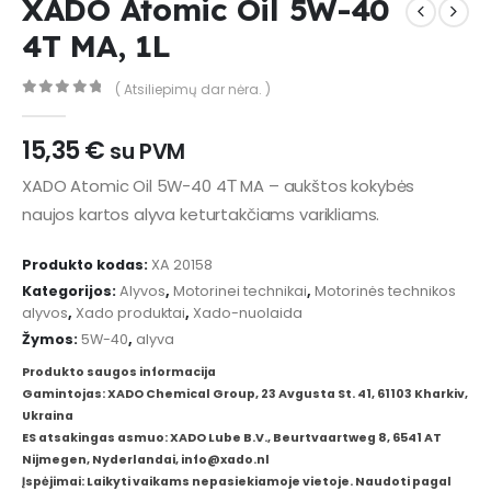
XADO Atomic Oil 5W-40
4T MA, 1L
( Atsiliepimų dar nėra. )
0
out of 5
15,35
€
su PVM
XADO Atomic Oil 5W-40 4Т MA – aukštos kokybės
naujos kartos alyva keturtakčiams varikliams.
Produkto kodas:
XA 20158
Kategorijos:
Alyvos
,
Motorinei technikai
,
Motorinės technikos
alyvos
,
Xado produktai
,
Xado-nuolaida
Žymos:
5W-40
,
alyva
Produkto saugos informacija
Gamintojas: XADO Chemical Group, 23 Avgusta St. 41, 61103 Kharkiv,
Ukraina
ES atsakingas asmuo: XADO Lube B.V., Beurtvaartweg 8, 6541 AT
Nijmegen, Nyderlandai, info@xado.nl
Įspėjimai: Laikyti vaikams nepasiekiamoje vietoje. Naudoti pagal