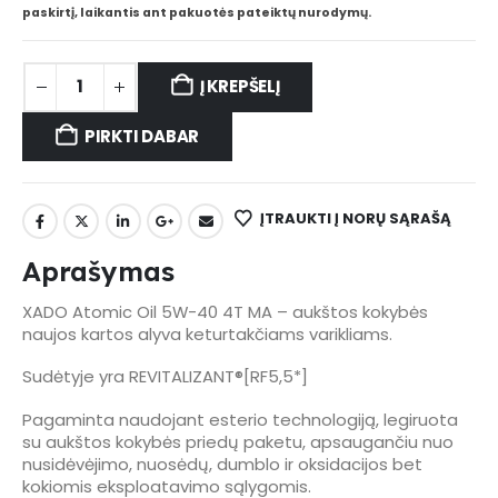
paskirtį, laikantis ant pakuotės pateiktų nurodymų.
Į KREPŠELĮ
PIRKTI DABAR
ĮTRAUKTI Į NORŲ SĄRAŠĄ
Aprašymas
XADO Atomic Oil 5W-40 4T MA – aukštos kokybės
naujos kartos alyva keturtakčiams varikliams.
Sudėtyje yra REVITALIZANT®[RF5,5*]
Pagaminta naudojant esterio technologiją, legiruota
su aukštos kokybės priedų paketu, apsaugančiu nuo
nusidėvėjimo, nuosėdų, dumblo ir oksidacijos bet
kokiomis eksploatavimo sąlygomis.