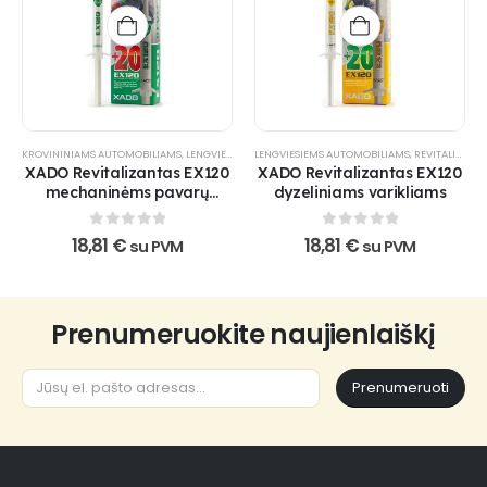
KROVININIAMS AUTOMOBILIAMS
,
LENGVIESIEMS AUTOMOBILIAMS
LENGVIESIEMS AUTOMOBILIAMS
,
REVITALIZANTAI
,
REVITALIZANTAI
,
TRANSMISIJ
XADO Revitalizantas EX120
XADO Revitalizantas EX120
mechaninėms pavarų
dyzeliniams varikliams
dėžėms ir reduktoriams
0
out of 5
0
out of 5
18,81
€
18,81
€
su PVM
su PVM
Prenumeruokite naujienlaiškį
Prenumeruoti