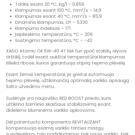
Tankis esant 20 °C, kg/l – 0,856
Klampumas esant 100 °C, mm²/s – 14,9
Klampumas esant 40 °C, mm²/s – 85,9
Dinaminis klampumas, cP – 5330
Klampumo indeksas – 171
Įsiplieskimo temperatūra, °C – 209
Sustingimo temperatūra, °C – -42
XADO Atomic Oil 5W-40 4T MA turi ypač stabilų alyvos
tirštiklį, todėl esant aukštai temperatūrai klampumas
išlieka ribose, kurios garantuoja stiprią tepimo plėvelę.
Esant žemai temperatūrai, jis greitai suformuoja
tepimo plėvelę, užtikrinančią optimalią variklio apsaugą
šalto užvedimo metu.
Sudėtyje yra naujoviško RED BOOST priedo, kuris
užtikrina šarminio skaičiaus stabilizavimą esant
didelėms šiluminėms variklio apkrovoms.
Dėl patentuoto komponento REVITALIZANT
kompensuoja esamą variklio trinties mazgų
susidėvėjimą, taip padidindamas tiek naujo variklio, tiek