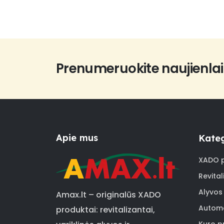
Prenumeruokite naujienlai
Apie mus
Kateg
XADO p
Revital
Alyvos
Amax.lt – originalūs XADO
Automo
produktai: revitalizantai,
Kuro pr