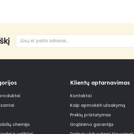
škį
orijos
Klientų aptarnavimas
roduktai
Kontaktai
izantai
Kaip apmokėti užsakymą
Prekių pristatymas
bilių chemija
Grąžinimo garantija
iedai ir valikliai
Dažnai užduodami klausimai