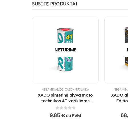
SUSIJĘ PRODUKTAI
NETURIME
NEGAMINAMOS
,
XADO-NUOLAIDA
NEGAMI
XADO sintetinė alyva moto
XADO al
technikos 4T varikliams
Editi
Atomic Oil 10W-40 4T MA
SuperSynthetic
0
out of 5
9,85
€
68
su PVM