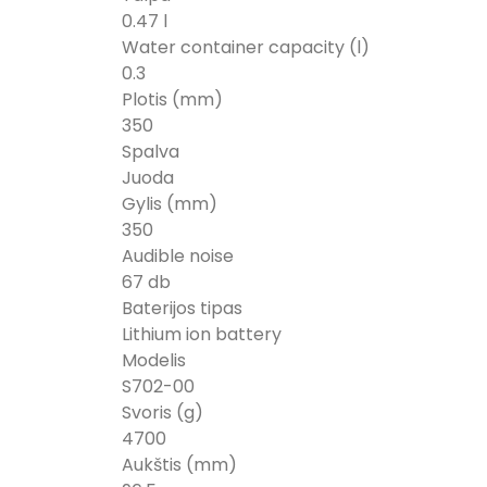
0.47 l
Water container capacity (l)
0.3
Plotis (mm)
350
Spalva
Juoda
Gylis (mm)
350
Audible noise
67 db
Baterijos tipas
Lithium ion battery
Modelis
S702-00
Svoris (g)
4700
Aukštis (mm)