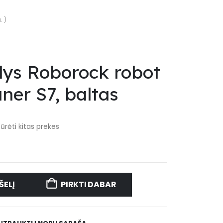
. )
blys Roborock robot
ner S7, baltas
iūrėti kitas prekes
ŠELĮ
PIRKTI DABAR