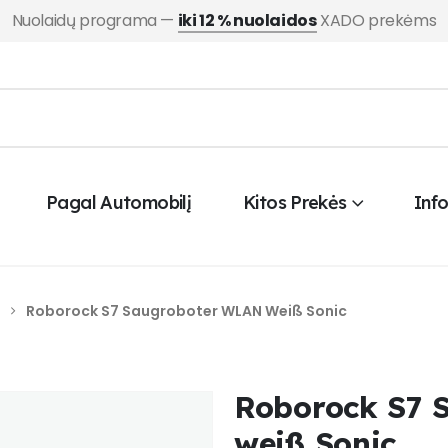
Nuolaidų programa —
iki 12 % nuolaidos
XADO prekėms
Pagal Automobilį
Kitos Prekės
Inf
Roborock S7 Saugroboter WLAN Weiß Sonic
Roborock S7 
weiß Sonic