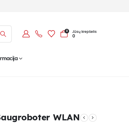
0
Jūsų krepšelis
0
ormacija
Saugroboter WLAN