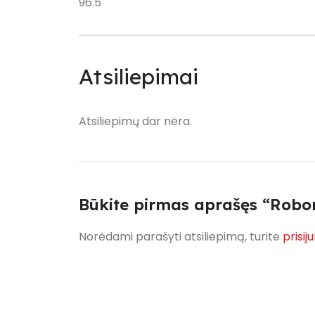
96.5
Atsiliepimai
Atsiliepimų dar nėra.
Būkite pirmas aprašęs “Robo
Norėdami parašyti atsiliepimą, turite
prisij