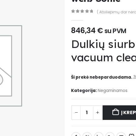
( Atsiliepimų dar nėra
0
out of 5
846,34
€
su PVM
Dulkių siur
vacuum clea
Ši prekė nebeparduodama.
Ž
Kategorija:
Negaminamos
Į KREP