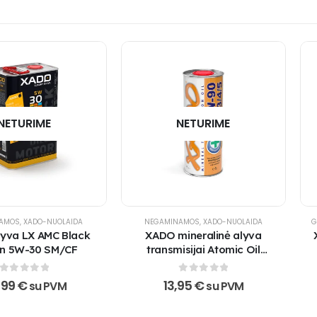
NETURIME
NETURIME
NAMOS
,
XADO-NUOLAIDA
NEGAMINAMOS
,
XADO-NUOLAIDA
G
yva LX AMC Black
XADO mineralinė alyva
on 5W-30 SM/CF
transmisijai Atomic Oil
80W-90 GL-3/4/5
0
out of 5
0
out of 5
,99
€
13,95
€
su PVM
su PVM