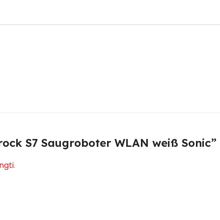
rock S7 Saugroboter WLAN weiß Sonic”
ungti
.