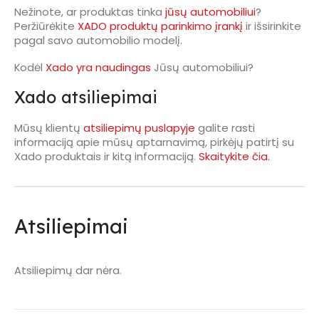
Nežinote, ar produktas tinka
jūsų automobiliui
?
Peržiūrėkite
XADO produktų parinkimo įrankį
ir išsirinkite
pagal savo automobilio modelį.
Kodėl
Xado yra naudingas
Jūsų automobiliui?
Xado atsiliepimai
Mūsų klientų
atsiliepimų puslapyje
galite rasti
informaciją apie mūsų aptarnavimą, pirkėjų patirtį su
Xado produktais ir kitą informaciją.
Skaitykite čia.
Atsiliepimai
Atsiliepimų dar nėra.