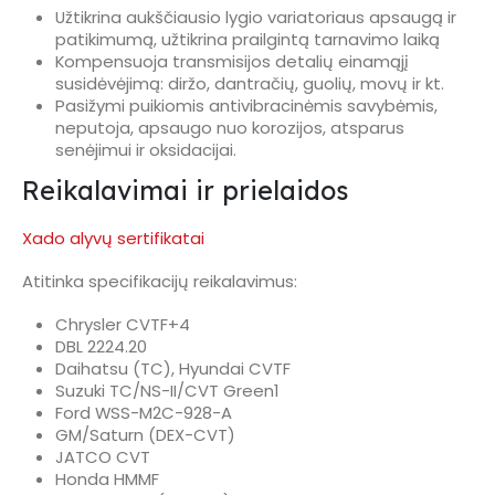
Užtikrina aukščiausio lygio variatoriaus apsaugą ir
patikimumą, užtikrina prailgintą tarnavimo laiką
Kompensuoja transmisijos detalių einamąjį
susidėvėjimą: diržo, dantračių, guolių, movų ir kt.
Pasižymi puikiomis antivibracinėmis savybėmis,
neputoja, apsaugo nuo korozijos, atsparus
senėjimui ir oksidacijai.
Reikalavimai ir prielaidos
Xado alyvų sertifikatai
Atitinka specifikacijų reikalavimus:
Chrysler CVTF+4
DBL 2224.20
Daihatsu (TC), Hyundai CVTF
Suzuki TC/NS-II/CVT Green1
Ford WSS-M2C-928-A
GM/Saturn (DEX-CVT)
JATCO CVT
Honda HMMF