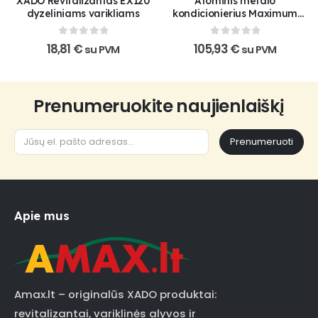
XADO Revitalizantas EX120
Atominis metalo
dyzeliniams varikliams
kondicionierius Maximum
Twin Turbo su kompleksiniu
1 Stage revitalizantu
0
out of 5
0
out of 5
18,81
€
105,93
€
su PVM
su PVM
Prenumeruokite naujienlaiškį
Prenumeruoti
Apie mus
Amax.lt – originalūs XADO produktai:
revitalizantai, variklinės alyvos ir