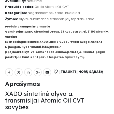
Availability:
Neturime
Produkto kodas:
Xado Atomic Oil CVT
Kategorijos:
Negaminamos
,
Xado-nuolaida
Žymos:
alyva
,
automatinei transmisijai
,
tepalas
,
Xado
Produkto saugos informacija
Gamintojas: XADO Chemical Group, 23 Avgusta St. 41, 61103 Kharkiv,
Ukraina
ES atsakingas asmuo: XADO Lube B.V., Beurtvaartweg 8, 6541 AT
Nijmegen, Nyderlandai, info@xado.nl
Įspėjimai: Laikyti vaikams nepasiekiamoje vietoje. Naudoti pagal
paskirtį, laikantis ant pakuotės pateiktų nurodymų.
ĮTRAUKTI Į NORŲ SĄRAŠĄ
Aprašymas
XADO sintetinė alyva a.
transmisijai Atomic Oil CVT
savybės