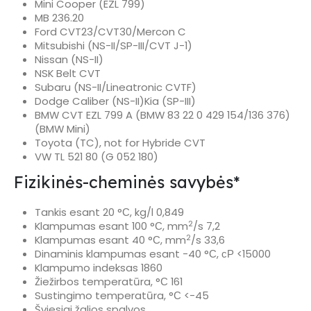
Mini Cooper (EZL 799)
MB 236.20
Ford CVT23/CVT30/Mercon C
Mitsubishi (NS-II/SP-III/CVT J-1)
Nissan (NS-II)
NSK Belt CVT
Subaru (NS-II/Lineatronic CVTF)
Dodge Caliber (NS-II)Kia (SP-III)
BMW CVT EZL 799 A (BMW 83 22 0 429 154/136 376)
(BMW Mini)
Toyota (TC), not for Hybride CVT
VW TL 521 80 (G 052 180)
Fizikinės-cheminės savybės*
Tankis esant 20 °С, kg/l 0,849
2
Klampumas esant 100 °С, mm
/s 7,2
2
Klampumas esant 40 °С, mm
/s 33,6
Dinaminis klampumas esant -40 °С, сР <15000
Klampumo indeksas 1860
Žiežirbos temperatūra, °С 161
Sustingimo temperatūra, °С <-45
Šviesiai žalios spalvos