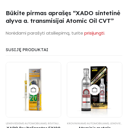
Būkite pirmas aprašęs “XADO sintetinė
alyva a. transmisijai Atomic Oil CVT”
Norėdami parašyti atsiliepimą, turite
prisijungti
.
SUSIJĘ PRODUKTAI
LENGVIESIEMS AUTOMOBILIAMS
,
REVITALIZANTAI
KROVININIAMS AUTOMOBILIAMS
,
VARIKLIUI
,
VISUREIGIAMS
,
XADO PRODUKTAI
,
LENGVIESIEMS AUTOMOBILIAMS
,