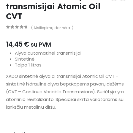
transmisijai Atomic Oil
CVT
( Atsiliepimų dar nėra. )
0
out of 5
14,45
€
su PVM
Alyva automatinei transmisijai
Sintetinė
Talpa 1 litras
XADO sintetinė alyva a. transmisijai Atomic Oil CVT –
sintetinė hidraulinė alyva bepakopėms pavarų dėžėms.
(CVT – Continue Variable Transmissions). Sudėtyje yra
atominio revitalizanto. Specialiai skirta variatoriams su
lanksčiu metaliniu diržu.