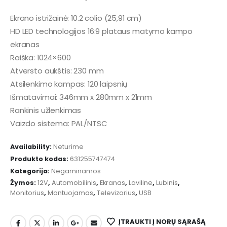
Ekrano istrižainė: 10.2 colio (25,91 cm)
HD LED technologijos 16:9 plataus matymo kampo
ekranas
Raiška: 1024×600
Atversto aukštis: 230 mm
Atsilenkimo kampas: 120 laipsnių
Išmatavimai: 346mm x 280mm x 21mm
Rankinis užlenkimas
Vaizdo sistema: PAL/NTSC
Availability:
Neturime
Produkto kodas:
631255747474
Kategorija:
Negaminamos
Žymos:
12V
,
Automobilinis
,
Ekranas
,
Laviline
,
Lubinis
,
Monitorius
,
Montuojamas
,
Televizorius
,
USB
ĮTRAUKTI Į NORŲ SĄRAŠĄ