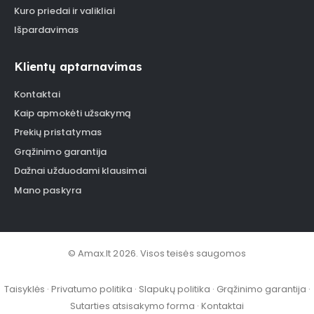
Kuro priedai ir valikliai
Išpardavimas
Klientų aptarnavimas
Kontaktai
Kaip apmokėti užsakymą
Prekių pristatymas
Grąžinimo garantija
Dažnai užduodami klausimai
Mano paskyra
© Amax.lt 2026. Visos teisės saugomos
Taisyklės
·
Privatumo politika
·
Slapukų politika
·
Grąžinimo garantija
·
Sutarties atsisakymo forma
·
Kontaktai