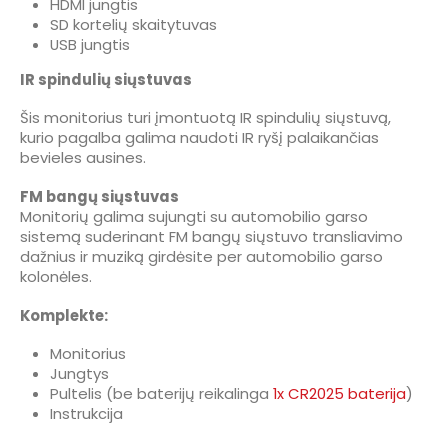
HDMI jungtis
SD kortelių skaitytuvas
USB jungtis
IR spindulių siųstuvas
Šis monitorius turi įmontuotą IR spindulių siųstuvą,
kurio pagalba galima naudoti IR ryšį palaikančias
bevieles ausines.
FM bangų siųstuvas
Monitorių galima sujungti su automobilio garso
sistemą suderinant FM bangų siųstuvo transliavimo
dažnius ir muziką girdėsite per automobilio garso
kolonėles.
Komplekte:
Monitorius
Jungtys
Pultelis (be baterijų reikalinga
1x CR2025 baterija
)
Instrukcija