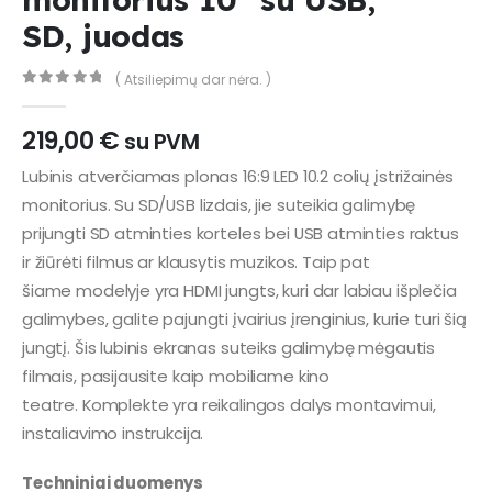
SD, juodas
( Atsiliepimų dar nėra. )
0
out of 5
219,00
€
su PVM
Lubinis atverčiamas plonas 16:9 LED 10.2 colių įstrižainės
monitorius. Su SD/USB lizdais, jie suteikia galimybę
prijungti SD atminties korteles bei USB atminties raktus
ir žiūrėti filmus ar klausytis muzikos. Taip pat
šiame modelyje yra HDMI jungts, kuri dar labiau išplečia
galimybes, galite pajungti įvairius įrenginius, kurie turi šią
jungtį. Šis lubinis ekranas suteiks galimybę mėgautis
filmais, pasijausite kaip mobiliame kino
teatre. Komplekte yra reikalingos dalys montavimui,
instaliavimo instrukcija.
Techniniai duomenys