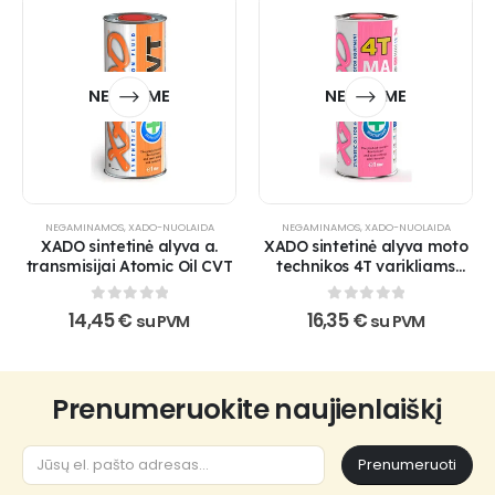
NETURIME
NETURIME
NEGAMINAMOS
,
XADO-NUOLAIDA
NEGAMINAMOS
,
XADO-NUOLAIDA
XADO sintetinė alyva a.
XADO sintetinė alyva moto
transmisijai Atomic Oil CVT
technikos 4T varikliams
Atomic Oil 10W-60 4T MA
0
out of 5
0
out of 5
14,45
€
16,35
€
su PVM
su PVM
Prenumeruokite naujienlaiškį
Prenumeruoti