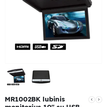
MR1002BK lubinis
monitorius 10″ su USB,