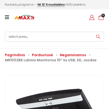
Nuolaidų programa —
iki 12 % nuolaidos
XADO prekėms
0
Pagrindinis
Parduotuvė
Negaminamos
MR1002BK Lubinis Monitorius 10″ Su USB, SD, Juodas