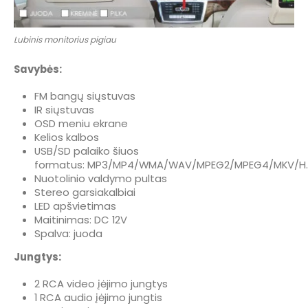
Lubinis monitorius pigiau
Savybės:
FM bangų siųstuvas
IR siųstuvas
OSD meniu ekrane
Kelios kalbos
USB/SD palaiko šiuos
formatus: MP3/MP4/WMA/WAV/MPEG2/MPEG4/MKV/H.
Nuotolinio valdymo pultas
Stereo garsiakalbiai
LED apšvietimas
Maitinimas: DC 12V
Spalva: juoda
Jungtys:
2 RCA video įėjimo jungtys
1 RCA audio įėjimo jungtis