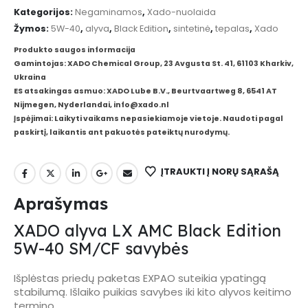
Kategorijos:
Negaminamos
,
Xado-nuolaida
Žymos:
5W-40
,
alyva
,
Black Edition
,
sintetinė
,
tepalas
,
Xado
Produkto saugos informacija
Gamintojas: XADO Chemical Group, 23 Avgusta St. 41, 61103 Kharkiv,
Ukraina
ES atsakingas asmuo: XADO Lube B.V., Beurtvaartweg 8, 6541 AT
Nijmegen, Nyderlandai, info@xado.nl
Įspėjimai: Laikyti vaikams nepasiekiamoje vietoje. Naudoti pagal
paskirtį, laikantis ant pakuotės pateiktų nurodymų.
ĮTRAUKTI Į NORŲ SĄRAŠĄ
Aprašymas
XADO alyva LX AMC Black Edition
5W-40 SM/CF savybės
Išplėstas priedų paketas EXPAO suteikia ypatingą
stabilumą. Išlaiko puikias savybes iki kito alyvos keitimo
termino.