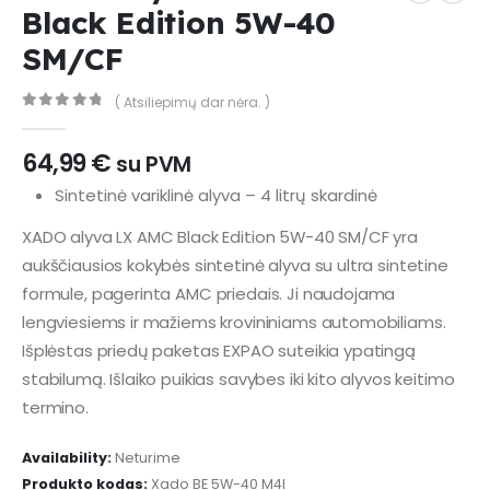
Black Edition 5W-40
SM/CF
( Atsiliepimų dar nėra. )
0
out of 5
64,99
€
su PVM
Sintetinė variklinė alyva – 4 litrų skardinė
XADO alyva LX AMC Black Edition 5W-40 SM/CF yra
aukščiausios kokybės sintetinė alyva su ultra sintetine
formule, pagerinta AMC priedais. Ji naudojama
lengviesiems ir mažiems krovininiams automobiliams.
Išplėstas priedų paketas EXPAO suteikia ypatingą
stabilumą. Išlaiko puikias savybes iki kito alyvos keitimo
termino.
Availability:
Neturime
Produkto kodas:
Xado BE 5W-40 M4l