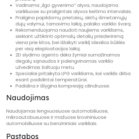
Vadinama „ilgo gyvenimo“ alyva, naudojama
varikliuose su prailgintais alyvos keitimo intervalais.
Prailgina papildomų prietaisų, skirtų išmetamųjų
dujų valymui, tarnavimo laiką, palaiko variklio švarą.
Rekomenduojama naudoti naujiems varikliams,
siekiant užtikrinti optimalų detalių prisiderinimą
viena prie kitos, bei išlaikyti variklį idealios būklės
per visą eksploatacijos laiką.
2D slydimo agento dėka žymiai sumažinamos
degalų sąnaudos ir palengvinamas variklio
užvedimas šaltuoju metu.
Specialiai pritaikyta LPG varikliams, kai variklis dirba
esant padidintai temperatūrai.
Padidina ir išlygina kompresiją cilindruose.
Naudojimas
Naudojamas lengvuosiuose automobiliuose,
mikroautobusuose ir mažuose krovininiuose
automobiliuose su benzininiais varikliais.
Pastabos