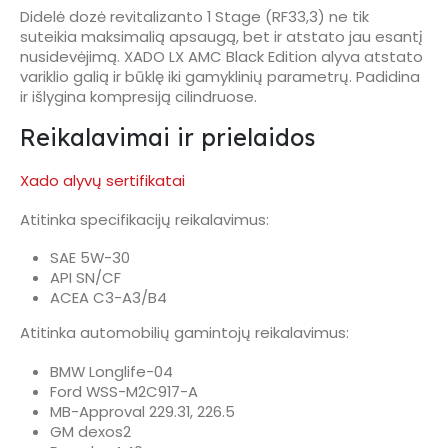
Didelė dozė revitalizanto 1 Stage (RF33,3) ne tik
suteikia maksimalią apsaugą, bet ir atstato jau esantį
nusidevėjimą. XADO LX AMC Black Edition alyva atstato
variklio galią ir būklę iki gamyklinių parametrų. Padidina
ir išlygina kompresiją cilindruose.
Reikalavimai ir prielaidos
Xado alyvų sertifikatai
Atitinka specifikacijų reikalavimus:
SAE 5W-30
API SN/CF
ACEA C3-A3/B4
Atitinka automobilių gamintojų reikalavimus:
BMW Longlife-04
Ford WSS-M2C917-A
MB-Approval 229.31, 226.5
GM dexos2