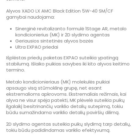
Alyvos XADO LX AMC Black Edition 5W-40 SM/CF
gamybai naudojama:
Sinerginė revitalizanto formulė 1Stage AR, metalo
kondicionierius (MK) ir 2D slydimo agentas
Geriausios sintetinės alyvos bazės
Ultra EXPAO priedai
Išplėstas priedų paketas EXPAO suteikia ypatingą
stabilumą. Išlaiko puikias savybes iki kito alyvos keitimo
termino.
Metalo kondicionieriaus (MK) molekulės puikiai
apsaugo visą stūmoklinę grupę, net esant
ekstremalioms apkrovoms. Ekstremaliais režimais, kai
alyva ne visur spėja patekti, MK plėvelė suteikia puikų
ilgalaikį besitrinančių variklio detalių sutepimą, tokiu
būdu sumažindama variklio detalių paviršių dilimą.
2D slydimo agentas suteikia puikų slydimą tarp detalių,
tokiu būdu padidindamas variklio efektyvumą.