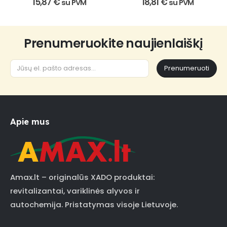
15,87
€
18,81
€
su PVM
su PVM
Prenumeruokite naujienlaiškį
Prenumeruoti
Apie mus
Amax.lt – originalūs XADO produktai:
revitalizantai, variklinės alyvos ir
autochemija. Pristatymas visoje Lietuvoje.