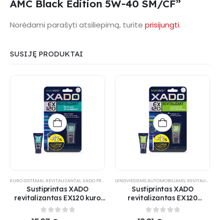
AMC Black Edition 5W-40 SM/CF”
Norėdami parašyti atsiliepimą, turite
prisijungti
.
SUSIJĘ PRODUKTAI
KURO SISTEMAI
,
REVITALIZANTAI
,
XADO PRODUKTAI
LENGVIESIEMS AUTOMOBILIAMS
,
XADO-NUOLAIDA
,
REVITALIZANTAI
Sustiprintas XADO
Sustiprintas XADO
revitalizantas EX120 kuro
revitalizantas EX120
įpurškimo sistemoms
mechaninėms pavarų
dėžėms ir reduktoriams
0
out of 5
0
out of 5