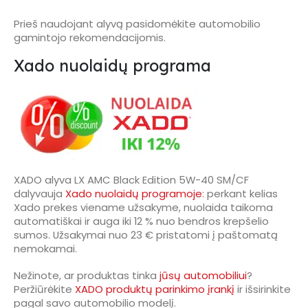
Prieš naudojant alyvą pasidomėkite automobilio
gamintojo rekomendacijomis.
Xado nuolaidų programa
XADO alyva LX AMC Black Edition 5W-40 SM/CF
dalyvauja
Xado nuolaidų programoje
: perkant kelias
Xado prekes viename užsakyme, nuolaida taikoma
automatiškai ir auga iki 12 % nuo bendros krepšelio
sumos. Užsakymai nuo 23 € pristatomi į paštomatą
nemokamai.
Nežinote, ar produktas tinka
jūsų automobiliui
?
Peržiūrėkite
XADO produktų parinkimo įrankį
ir išsirinkite
pagal savo automobilio modelį.