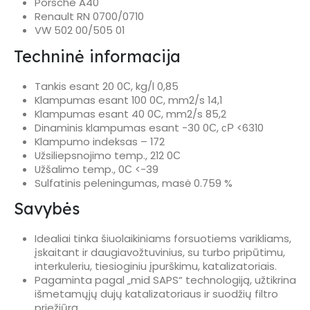
Porsche A40
Renault RN 0700/0710
VW 502 00/505 01
Techninė informacija
Tankis esant 20 0С, kg/l 0,85
Klampumas esant 100 0С, mm2/s 14,1
Klampumas esant 40 0С, mm2/s 85,2
Dinaminis klampumas esant -30 0С, сР <6310
Klampumo indeksas – 172
Užsiliepsnojimo temp., 212 0С
Užšalimo temp., 0С <-39
Sulfatinis peleningumas, masė 0.759 %
Savybės
Idealiai tinka šiuolaikiniams forsuotiems varikliams,
įskaitant ir daugiavožtuvinius, su turbo pripūtimu,
interkuleriu, tiesioginiu įpurškimu, katalizatoriais.
Pagaminta pagal „mid SAPS“ technologiją, užtikrina
išmetamųjų dujų katalizatoriaus ir suodžių filtro
priežiūrą.