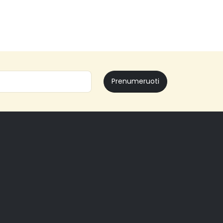
Amax.lt
Prenumeruoti