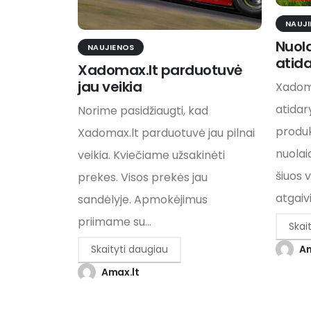
NAUJ
Nuol
NAUJIENOS
atid
Xadomax.lt parduotuvė
jau veikia
Xadoma
atida
Norime pasidžiaugti, kad
produ
Xadomax.lt parduotuvė jau pilnai
nuolai
veikia. Kviečiame užsakinėti
šiuos 
prekes. Visos prekės jau
atgaivi
sandėlyje. Apmokėjimus
priimame su...
Skai
Am
Skaityti daugiau
Amax.lt