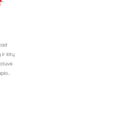
 kad
NAUJIENOS
ir kitų
Užsakymo apmokėjimas
per C.O.D.
uotuvė
Nuo šiandien elektroninėje
io...
parduotuvėje Amax.lt už „Xado“
produktus galite atsiskatyti ir
naudodamiesi C.O.D.* paslauga. *
Cash on delivery...
Skaityti daugiau