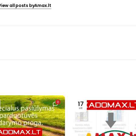
View all posts byAmax.lt
0
17
LIE