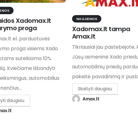
IENOS
NAUJIENOS
aidos Xadomax.lt
arymo proga
Xadomax.lt tampa
Amax.lt
x.lt el. parduotuvės
Tikriausiai jau pastebėjote,
rymo proga visiems Xado
Jūsų asmeninė Xado priedų 
ktams suteikiama 10%
automobilinių priedų pard
dą. Kviečiame išbandyti
pakeitė pavadinimą ir puslap
veiksmingus, automobilius
nančius...
Skaityti daugiau
Amax.lt
tyti daugiau
ax.lt