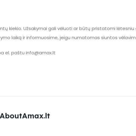
ntų kiekio. Užsakymai gali vėluoti ar būtų pristatomi lėtesniu 
atymo laiką ir informuosime, jeigu numatomas siuntos vėlavim
a el. paštu
info@amax.lt
AboutAmax.lt