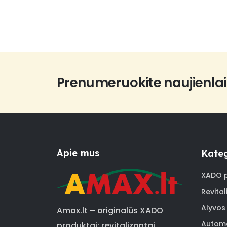
Prenumeruokite naujienlai
Apie mus
Kateg
XADO p
Revital
Alyvos
Amax.lt – originalūs XADO
Automo
produktai: revitalizantai,