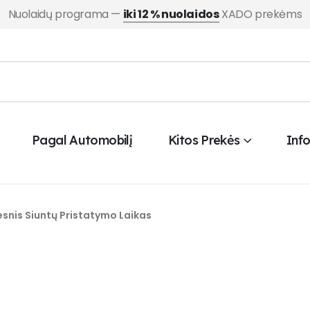
Nuolaidų programa —
iki 12 % nuolaidos
XADO prekėms
Pagal Automobilį
Kitos Prekės
Inf
esnis Siuntų Pristatymo Laikas