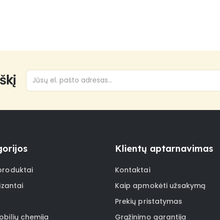
škį
orijos
Klientų aptarnavimas
roduktai
Kontaktai
izantai
Kaip apmokėti užsakymą
Prekių pristatymas
bilių chemija
Grąžinimo garantija