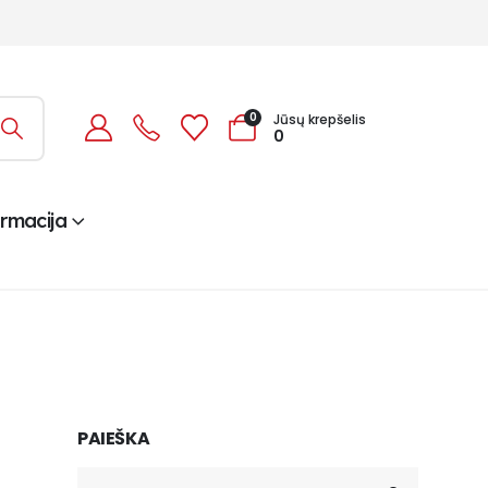
0
Jūsų krepšelis
0
ormacija
PAIEŠKA