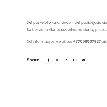
Dėl paskelbto karantinoo ir dėl padidėjusių siu
Su kiekvienu klientu suderiname siuntų prist
Dėl informacijos kreipkitės
+37068507927
arb
Share: