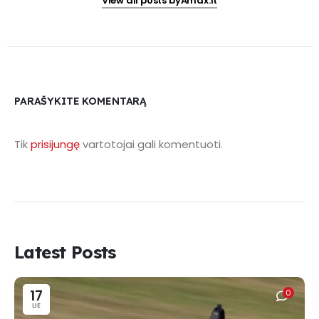
View all posts byAmax.lt
PARAŠYKITE KOMENTARĄ
Tik
prisijungę
vartotojai gali komentuoti.
Latest Posts
17
0
LIE