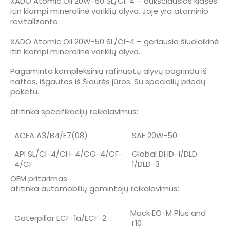
XADO Atomic Oil 20W-50 SL/CI-4 – aukščiausios klasės
itin klampi mineralinė variklių alyva. Joje yra atominio
revitalizanto.
XADO Atomic Oil 20W-50 SL/CI-4 – geriausia šiuolaikinė
itin klampi mineralinė variklių alyva.
Pagaminta kompleksinių rafinuotų alyvų pagrindu iš
naftos, išgautos iš Šiaurės jūros. Su specialių priedų
paketu.
atitinka specifikacijų reikalavimus:
ACEA A3/B4/E7(08)
SAE 20W-50
API SL/CI-4/CH-4/CG-4/CF-
Global DHD-1/DLD-
4/CF
1/DLD-3
OEM pritarimas
atitinka automobilių gamintojų reikalavimus:
Mack EO-M Plus and
Caterpillar ECF-1a/ECF-2
T10