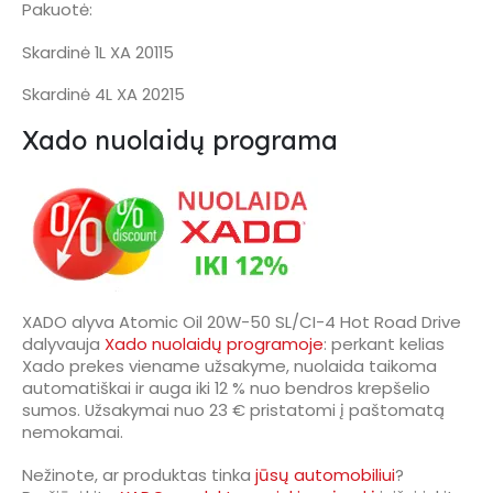
Pakuotė:
Skardinė 1L XA 20115
Skardinė 4L XA 20215
Xado nuolaidų programa
XADO alyva Atomic Oil 20W-50 SL/CI-4 Hot Road Drive
dalyvauja
Xado nuolaidų programoje
: perkant kelias
Xado prekes viename užsakyme, nuolaida taikoma
automatiškai ir auga iki 12 % nuo bendros krepšelio
sumos. Užsakymai nuo 23 € pristatomi į paštomatą
nemokamai.
Nežinote, ar produktas tinka
jūsų automobiliui
?