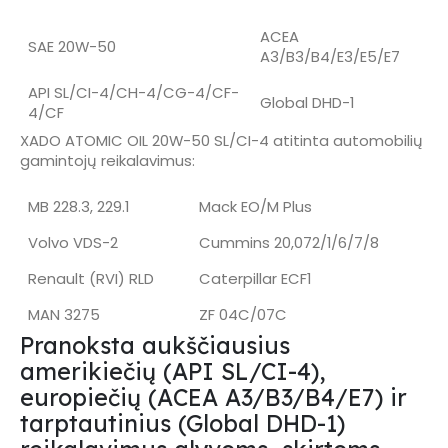
ACEA
SAE 20W-50
A3/B3/B4/E3/E5/E7
API SL/CI-4/CH-4/CG-4/CF-
Global DHD-1
4/CF
XADO ATOMIC OIL 20W-50 SL/CI-4 atitinta automobilių
gamintojų reikalavimus:
MB 228.3, 229.1
Mack EO/M Plus
Volvo VDS-2
Cummins 20,072/1/6/7/8
Renault (RVI) RLD
Caterpillar ECF1
MAN 3275
ZF 04C/07C
Pranoksta aukščiausius
amerikiečių (API SL/CI-4),
europiečių (ACEA A3/B3/B4/E7) ir
tarptautinius (Global DHD-1)