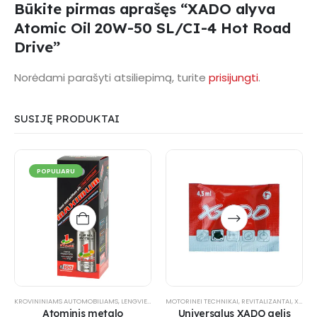
Būkite pirmas aprašęs “XADO alyva
Atomic Oil 20W-50 SL/CI-4 Hot Road
Drive”
Norėdami parašyti atsiliepimą, turite
prisijungti
.
SUSIJĘ PRODUKTAI
POPULIARU
This
product
has
multiple
variants.
The
options
KROVININIAMS AUTOMOBILIAMS
,
LENGVIESIEMS AUTOMOBILIAMS
MOTORINEI TECHNIKAI
,
PRAMONEI
,
REVITALIZANTAI
,
REVITALIZANTAI
,
XADO PRODUKTAI
,
may
Atominis metalo
Universalus XADO gelis