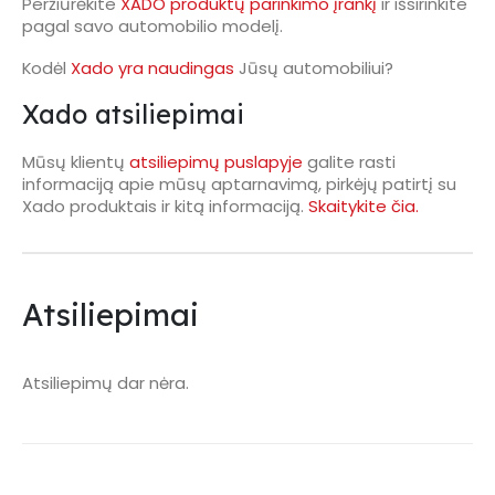
Peržiūrėkite
XADO produktų parinkimo įrankį
ir išsirinkite
pagal savo automobilio modelį.
Kodėl
Xado yra naudingas
Jūsų automobiliui?
Xado atsiliepimai
Mūsų klientų
atsiliepimų puslapyje
galite rasti
informaciją apie mūsų aptarnavimą, pirkėjų patirtį su
Xado produktais ir kitą informaciją.
Skaitykite čia.
Atsiliepimai
Atsiliepimų dar nėra.