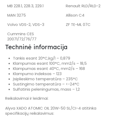
MB 228.1, 228.3, 229.1
Renault RLD/RLD-2
MAN 3275
Allison C4
Volvo VDS-2, VDS-3
ZF TE-ML 07C
Cummins CES
20071/72/76/77
Techninė informacija
Tankis esant 20°C,kg/l – 0,879
Klampumas esant 100°C, mm2/s – 18,5
Klampumas esant 40°C, mm2/s – 168
Klampumo indeksas – 123
Įsiplieskimo temperatūra – 235°C
Sustingimo temperatūra – <-24°C
Sulfatinis peleningumas, mass – 1,2
Reikalavimai ir leidimai:
Alyva XADO ATOMIC OIL 20W-50 SL/CI-4 atitinka
specifikacijų reikalavimus: