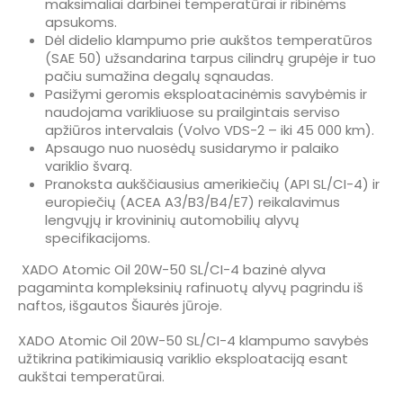
maksimaliai darbinei temperatūrai ir ribinėms
apsukoms.
Dėl didelio klampumo prie aukštos temperatūros
(SAE 50) užsandarina tarpus cilindrų grupėje ir tuo
pačiu sumažina degalų sąnaudas.
Pasižymi geromis eksploatacinėmis savybėmis ir
naudojama varikliuose su prailgintais serviso
apžiūros intervalais (Volvo VDS-2 – iki 45 000 km).
Apsaugo nuo nuosėdų susidarymo ir palaiko
variklio švarą.
Pranoksta aukščiausius amerikiečių (API SL/CI-4) ir
europiečių (ACEA A3/B3/B4/E7) reikalavimus
lengvųjų ir krovininių automobilių alyvų
specifikacijoms.
XADO Atomic Oil 20W-50 SL/CI-4 bazinė alyva
pagaminta kompleksinių rafinuotų alyvų pagrindu iš
naftos, išgautos Šiaurės jūroje.
XADO Atomic Oil 20W-50 SL/CI-4 klampumo savybės
užtikrina patikimiausią variklio eksploataciją esant
aukštai temperatūrai.