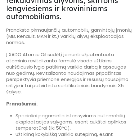
reikalavimus alyvoms, skirtoms
lengviesiems ir krovininiams
automobiliams.
Pranoksta pirmaujančių automobilių gamintojų įmonių
(MB, Renault, MAN ir kt.) variklių alyvų eksploatacijos
normas.
Į XADO Atomic Oil sudėtį įeinanti užpatentuota
atominio revitalizanto formulė visada užtikrins
aukščiausio lygio patikimą variklio darbą ir apsaugos
nuo gedimų. Revitalizanto naudojimas pripažintas
perspektyvia priemone energijos ir resursų tausojimo
srityje ir tai patvirtinta sertifikatiniais bandymais 35
šalyse.
Pranašumai:
Specialiai pagaminta intensyvioms automobilių
eksploatacijos sąlygoms, esant aukštai aplinkos
temperatūrai (iki 50°C).
Užtikriną kokybišką variklio sutepimą, esant