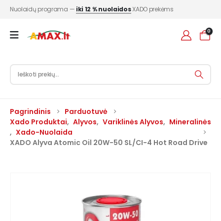
Nuolaidų programa —
iki 12 % nuolaidos
XADO prekėms
0
Pagrindinis
Parduotuvė
Xado Produktai
,
Alyvos
,
Variklinės Alyvos
,
Mineralinės
,
Xado-Nuolaida
XADO Alyva Atomic Oil 20W-50 SL/CI-4 Hot Road Drive