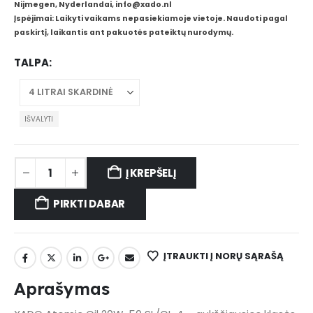
Nijmegen, Nyderlandai, info@xado.nl
Įspėjimai: Laikyti vaikams nepasiekiamoje vietoje. Naudoti pagal
paskirtį, laikantis ant pakuotės pateiktų nurodymų.
TALPA
IŠVALYTI
Į KREPŠELĮ
PIRKTI DABAR
ĮTRAUKTI Į NORŲ SĄRAŠĄ
Aprašymas