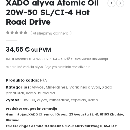
XADO alyva Atomic Oil
20W-50 SL/CI-4 Hot
Road Drive
( Atsiliepimų dar nėra. )
0
out of 5
34,65
€
su PVM
XADO Atomic Oil 20W-50 SL/CI-4 – aukščiausios klasės itin klampi
mineralinė variklių alyva. Joje yra atominio revitalizanto.
Produkto kodas:
N/A
Kategorijos:
Alyvos
,
Mineralinės
,
Variklinės alyvos
,
Xado
produktai
,
Xado-nuolaida
Žymos:
10W-30
,
alyva
,
mineralinė
,
tepalas
,
Xado
Produkto saugos informacija
Gamintojas: XADO Chemical Group, 23 Avgusta St. 41, 61103 Kharkiv,
Ukraina
ES atsakingas asmuo: XADO Lube B.V., Beurtvaartweg 8, 6541 AT