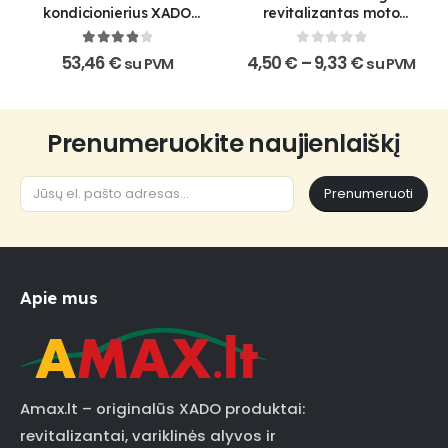
be
kondicionierius XADO
revitalizantas moto
chosen
Maximum 1 Stage
technikai
on
4
out of 5
0
out of 5
Price
53,46
€
4,50
€
–
9,33
€
su PVM
su PVM
the
range:
product
4,50 €
through
page
9,33 €
Prenumeruokite naujienlaiškį
Prenumeruoti
Apie mus
Amax.lt – originalūs XADO produktai:
revitalizantai, variklinės alyvos ir