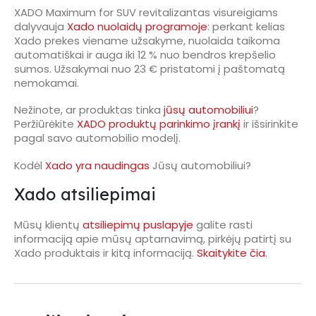
XADO Maximum for SUV revitalizantas visureigiams
dalyvauja
Xado nuolaidų programoje
: perkant kelias
Xado prekes viename užsakyme, nuolaida taikoma
automatiškai ir auga iki 12 % nuo bendros krepšelio
sumos. Užsakymai nuo 23 € pristatomi į paštomatą
nemokamai.
Nežinote, ar produktas tinka
jūsų automobiliui
?
Peržiūrėkite
XADO produktų parinkimo įrankį
ir išsirinkite
pagal savo automobilio modelį.
Kodėl
Xado yra naudingas
Jūsų automobiliui?
Xado atsiliepimai
Mūsų klientų
atsiliepimų puslapyje
galite rasti
informaciją apie mūsų aptarnavimą, pirkėjų patirtį su
Xado produktais ir kitą informaciją.
Skaitykite čia.