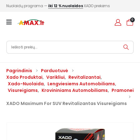
Nuolaidų programa —
iki 12 % nuolaidos
XADO prekėms
0
Pagrindinis
Parduotuvė
Xado Produktai
,
Varikliui
,
Revitalizantai
,
Xado-Nuolaida
,
Lengviesiems Automobiliams
,
Visureigiams
,
Krovininiams Automobiliams
,
Pramonei
XADO Maximum For SUV Revitalizantas Visureigiams