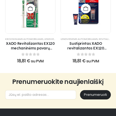
KROVININIAMS AUTOMOBILIAMS
,
LENGVIESIEMS AUTOMOBILIAMS
LENGVIESIEMS AUTOMOBILIAMS
,
REVITALIZANTAI
,
REVITALIZANTAI
,
TRANSMISIJ
XADO Revitalizantas EX120
Sustiprintas XADO
mechaninėms pavarų
revitalizantas EX120
dėžėms ir reduktoriams
benzininiams varikliams
0
out of 5
0
out of 5
18,81
€
18,81
€
su PVM
su PVM
Prenumeruokite naujienlaiškį
Prenumeruoti