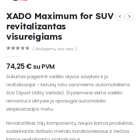
XADO Maximum for SUV
revitalizantas
visureigiams
( Atsiliepimų dar nėra. )
0
out of 5
74,25
€
su PVM
Sukurtas pagerinti variklio alyvos savybes ir jo
revitalizacijai – keturių ratu varomiems automobiliams
SUV (Sport Utility Vehicle). Ši priemonė skirta variklio
remontui ir aktyviai jo apsaugai automobilio
eksploatacijos metu.
Novatoriškas trijų komponentų naujos kartos produktas,
suderinantis dvifazio metalo kondicionieriaus ir trečios
kartos revitalizanto pranašumus