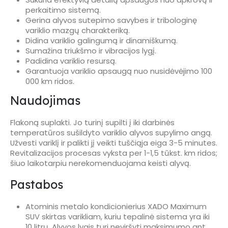
perkaitimo sistemą.
Gerina alyvos sutepimo savybes ir tribologinę
variklio mazgų charakteriką.
Didina variklio galingumą ir dinamiškumą.
Sumažina triukšmo ir vibracijos lygį.
Padidina variklio resursą.
Garantuoja variklio apsaugą nuo nusidėvėjimo 100
000 km ridos.
Naudojimas
Flakoną suplakti. Jo turinį supilti į iki darbinės
temperatūros sušildyto variklio alyvos supylimo angą.
Užvesti variklį ir palikti jį veikti tuščiąja eiga 3-5 minutes.
Revitalizacijos procesas vyksta per 1-1,5 tūkst. km ridos;
šiuo laikotarpiu nerekomenduojama keisti alyvą.
Pastabos
Atominis metalo kondicionierius XADO Maximum
SUV skirtas varikliam, kuriu tepalinė sistema yra iki
10 litrų. Alyvos lygis turi neviršyti maksimumo ant