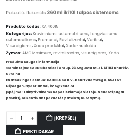
Pakuotė: f
lakonėlis
360 ml iki 10l talpos sistemoms
Produkto kodas:
XA 40015
Kategorijos:
Krovininiams automobiliams
,
Lengviesiems
automobiliams
,
Pramonei
,
Revitalizantai
,
Varikliui
,
Visureigiams
,
Xado produktai
,
Xado-nuolaida
Žymos:
AMC Maximum
,
revitalizantas
,
visureigiams
,
Xado
Produkto saugos informacija
Gamintojas: XADO Chemical Group, 23 Avgusta St. 41, 61103 Kharkiv,
Ukraina
ES atsakingas asmuo: XADO Lube B.V., Beurtvaartweg 8, 6541 AT
Nijmegen, Nyderlandai, info@xado.nl
Įspėjimai: Laikyti vaikams nepasiekiamoje vietoje. Naudoti pagal
paskirtį, laikantis ant pakuotės pateiktų nurodymų.
Į KREPŠELĮ
PIRKTI DABAR