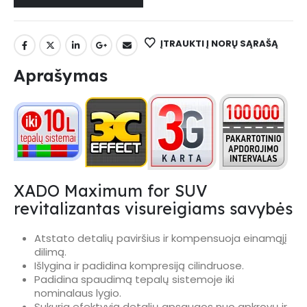
ĮTRAUKTI Į NORŲ SĄRAŠĄ
Aprašymas
XADO Maximum for SUV
revitalizantas visureigiams savybės
Atstato detalių paviršius ir kompensuoja einamąjį
dilimą.
Išlygina ir padidina kompresiją cilindruose.
Padidina spaudimą tepalų sistemoje iki
nominalaus lygio.
Sukuria efektyvią detalių apsaugos nuo apkrovų ir