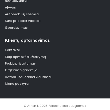
Revitalizantai
Alyvos
Automobilių chemija
Kuro priedai ir valikliai
Išpardavimas
Klientų aptarnavimas
Kontaktai
Kaip apmokėti užsakymą
Prekių pristatymas
Grąžinimo garantija
Dažnai užduodami klausimai
Mano paskyra
© Amax.lt 2026. Visos teisės saugomos