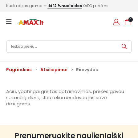
Nuolaidų programa —
iki 12 % nuolaidos
XADO prekėms
0
Pagrindinis
Atsiliepimai
Rimvydas
Ačiū, ypatingai greitas aptarnavimas, prekes gavau
sekančią dieną. Jau rekomendavau jus savo
draugams.
Prenumeruokite naujienlaiškį