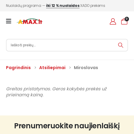
Nuolaidų programa —
iki 12 % nuolaidos
XADO prekėms
0
Pagrindinis
Atsiliepimai
Miroslovas
Greitas pristatymas. Geros kokybės prekės už
prieinamą kainą.
Prenumeruokite naujienlaiškį