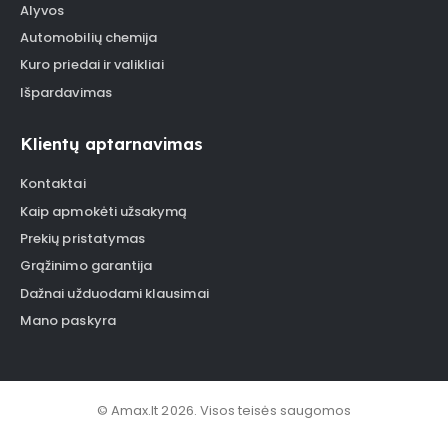
Alyvos
Automobilių chemija
Kuro priedai ir valikliai
Išpardavimas
Klientų aptarnavimas
Kontaktai
Kaip apmokėti užsakymą
Prekių pristatymas
Grąžinimo garantija
Dažnai užduodami klausimai
Mano paskyra
© Amax.lt 2026. Visos teisės saugomos