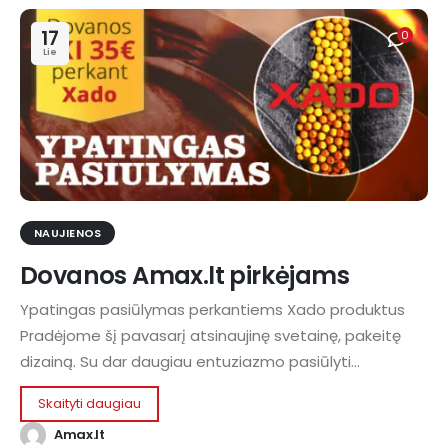
17
0
Lie
NAUJIENOS
Dovanos Amax.lt pirkėjams
Ypatingas pasiūlymas perkantiems Xado produktus
Pradėjome šį pavasarį atsinaujinę svetainę, pakeitę
dizainą. Su dar daugiau entuziazmo pasiūlyti...
Skaityti daugiau
Amax.lt