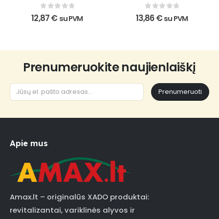
0
out of 5
0
out of 5
12,87
€
13,86
€
su PVM
su PVM
Prenumeruokite naujienlaiškį
Prenumeruoti
Apie mus
Amax.lt – originalūs XADO produktai:
revitalizantai, variklinės alyvos ir