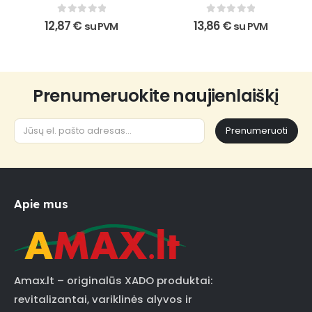
0
out of 5
0
out of 5
12,87
€
13,86
€
su PVM
su PVM
Prenumeruokite naujienlaiškį
Prenumeruoti
Apie mus
Amax.lt – originalūs XADO produktai:
revitalizantai, variklinės alyvos ir