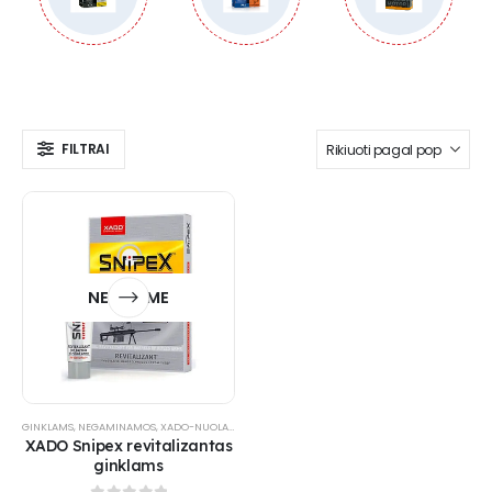
FILTRAI
NETURIME
GINKLAMS
,
NEGAMINAMOS
,
XADO-NUOLAIDA
XADO Snipex revitalizantas
ginklams