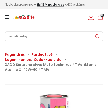
Nuolaidų programa —
iki 12 % nuolaidos
XADO prekėms
0
Pagrindinis
Parduotuvė
Negaminamos
,
Xado-Nuolaida
XADO Sintetinė Alyva Moto Technikos 4T Varikliams
Atomic Oil 10W-60 4T MA