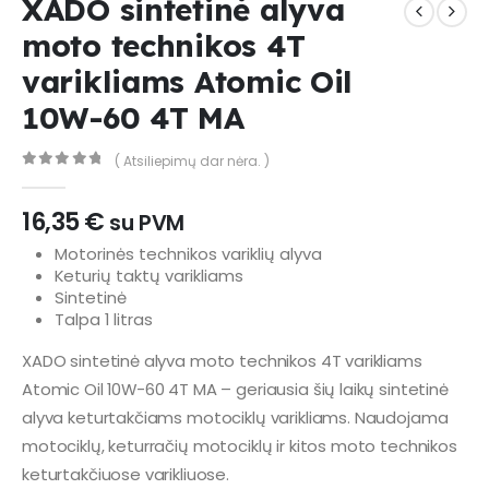
XADO sintetinė alyva
moto technikos 4T
varikliams Atomic Oil
10W-60 4T MA
( Atsiliepimų dar nėra. )
0
out of 5
16,35
€
su PVM
Motorinės technikos variklių alyva
Keturių taktų varikliams
Sintetinė
Talpa 1 litras
XADO sintetinė alyva moto technikos 4T varikliams
Atomic Oil 10W-60 4T MA – geriausia šių laikų sintetinė
alyva keturtakčiams motociklų varikliams. Naudojama
motociklų, keturračių motociklų ir kitos moto technikos
keturtakčiuose varikliuose.