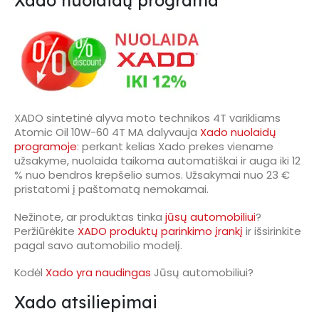
Xado nuolaidų programa
XADO sintetinė alyva moto technikos 4T varikliams
Atomic Oil 10W-60 4T MA dalyvauja
Xado nuolaidų
programoje
: perkant kelias Xado prekes viename
užsakyme, nuolaida taikoma automatiškai ir auga iki 12
% nuo bendros krepšelio sumos. Užsakymai nuo 23 €
pristatomi į paštomatą nemokamai.
Nežinote, ar produktas tinka
jūsų automobiliui
?
Peržiūrėkite
XADO produktų parinkimo įrankį
ir išsirinkite
pagal savo automobilio modelį.
Kodėl
Xado yra naudingas
Jūsų automobiliui?
Xado atsiliepimai