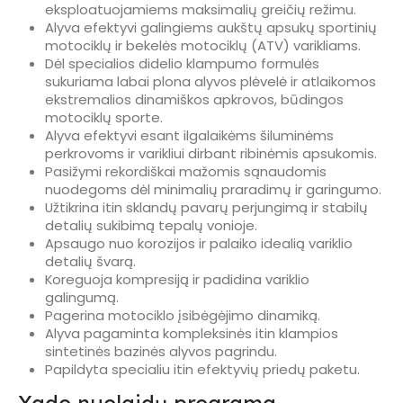
eksploatuojamiems maksimalių greičių režimu.
Alyva efektyvi galingiems aukštų apsukų sportinių
motociklų ir bekelės motociklų (ATV) varikliams.
Dėl specialios didelio klampumo formulės
sukuriama labai plona alyvos plėvelė ir atlaikomos
ekstremalios dinamiškos apkrovos, būdingos
motociklų sporte.
Alyva efektyvi esant ilgalaikėms šiluminėms
perkrovoms ir varikliui dirbant ribinėmis apsukomis.
Pasižymi rekordiškai mažomis sąnaudomis
nuodegoms dėl minimalių praradimų ir garingumo.
Užtikrina itin sklandų pavarų perjungimą ir stabilų
detalių sukibimą tepalų vonioje.
Apsaugo nuo korozijos ir palaiko idealią variklio
detalių švarą.
Koreguoja kompresiją ir padidina variklio
galingumą.
Pagerina motociklo įsibėgėjimo dinamiką.
Alyva pagaminta kompleksinės itin klampios
sintetinės bazinės alyvos pagrindu.
Papildyta specialiu itin efektyvių priedų paketu.