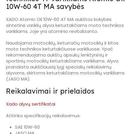
10W-60 4T MA savybės
XADO Atomic Oil 10W-60 4T MA aukštos kokybės
sintetinė variklių alyva keturtakčiams moto technikos
varikliams. Joje yra atominio revitalizanto.
Naudojama motociklų, keturračių motociklų ir kitos
moto technikos keturtakčiuose varikliuose. Ypač
rekomenduojama aukštų apsukų lenktyninių ir
sportinių motociklų keturtakčiams varikliams. Alyva
pranoksta aukščiausią lygį specialių reikalavimų
alyvoms, skirtoms keturtakčiams motociklų varikliams
(JASO MA).
Reikalavimai ir prielaidos
Xado alyvų sertifikatai
Atitinka specifikacijų reikalavimus:
SAE 10W-60
JASO MA