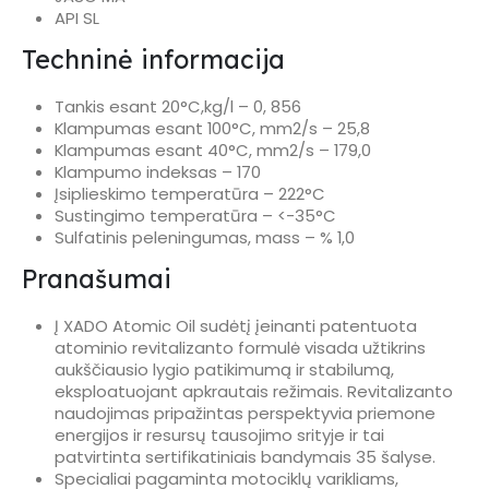
API SL
Techninė informacija
Tankis esant 20°C,kg/l – 0, 856
Klampumas esant 100°C, mm2/s – 25,8
Klampumas esant 40°C, mm2/s – 179,0
Klampumo indeksas – 170
Įsiplieskimo temperatūra – 222°C
Sustingimo temperatūra – <-35°C
Sulfatinis peleningumas, mass – % 1,0
Pranašumai
Į XADO Atomic Oil sudėtį įeinanti patentuota
atominio revitalizanto formulė visada užtikrins
aukščiausio lygio patikimumą ir stabilumą,
eksploatuojant apkrautais režimais. Revitalizanto
naudojimas pripažintas perspektyvia priemone
energijos ir resursų tausojimo srityje ir tai
patvirtinta sertifikatiniais bandymais 35 šalyse.
Specialiai pagaminta motociklų varikliams,