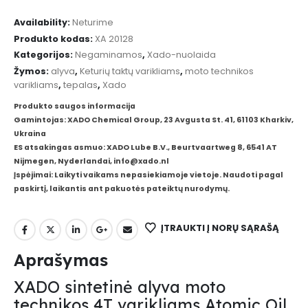
Availability:
Neturime
Produkto kodas:
XA 20128
Kategorijos:
Negaminamos
,
Xado-nuolaida
Žymos:
alyva
,
Keturių taktų varikliams
,
moto technikos
varikliams
,
tepalas
,
Xado
Produkto saugos informacija
Gamintojas: XADO Chemical Group, 23 Avgusta St. 41, 61103 Kharkiv,
Ukraina
ES atsakingas asmuo: XADO Lube B.V., Beurtvaartweg 8, 6541 AT
Nijmegen, Nyderlandai, info@xado.nl
Įspėjimai: Laikyti vaikams nepasiekiamoje vietoje. Naudoti pagal
paskirtį, laikantis ant pakuotės pateiktų nurodymų.
ĮTRAUKTI Į NORŲ SĄRAŠĄ
Aprašymas
XADO sintetinė alyva moto
technikos 4T varikliams Atomic Oil