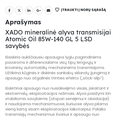
ĮTRAUKTI Į NORŲ SĄRAŠĄ
Aprašymas
XADO mineralinė alyva transmisijai
Atomic Oil 85W-140 GL 5 LSD
savybės
Išsiskiria aukščiausiu apsaugos lygiu pagrindinėms
pavaroms ir diferencialams visų tipų lengvųjų ir
krovininių automobilių mechaninėms transmisijoms.
Užtikrina kūginės ir diskinės sankabų sklandų įjungimą ir
apsaugo nuo atgalinės trinties efekto („stick-slip“).
Išskirtinai apsaugo nuo nusidėvėjimo visais, įskaitant ir
ekstremalų, eksploatacijos režimais. Alyva pasižymi itin
stabiliomis savybėmis (atspari senėjimui ir oksidacijai)
ir naudojama mechanizmuose, kuriuose alyva pilama
vieną kartą visam eksploatacijos laikotarpiui. Palaiko
transmisijų mechanizmus švarius ir apsaugo nuo