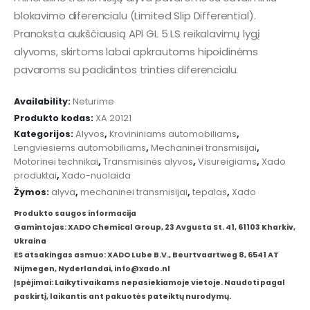
blokavimo diferencialu (Limited Slip Differential).
Pranoksta aukščiausią API GL 5 LS reikalavimų lygį
alyvoms, skirtoms labai apkrautoms hipoidinėms
pavaroms su padidintos trinties diferencialu.
Availability:
Neturime
Produkto kodas:
XA 20121
Kategorijos:
Alyvos
,
Krovininiams automobiliams
,
Lengviesiems automobiliams
,
Mechaninei transmisijai
,
Motorinei technikai
,
Transmisinės alyvos
,
Visureigiams
,
Xado
produktai
,
Xado-nuolaida
Žymos:
alyva
,
mechaninei transmisijai
,
tepalas
,
Xado
Produkto saugos informacija
Gamintojas: XADO Chemical Group, 23 Avgusta St. 41, 61103 Kharkiv,
Ukraina
ES atsakingas asmuo: XADO Lube B.V., Beurtvaartweg 8, 6541 AT
Nijmegen, Nyderlandai, info@xado.nl
Įspėjimai: Laikyti vaikams nepasiekiamoje vietoje. Naudoti pagal
paskirtį, laikantis ant pakuotės pateiktų nurodymų.