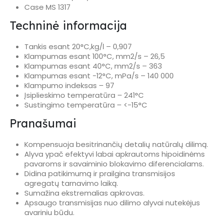
Case MS 1317
Techninė informacija
Tankis esant 20°C,kg/l – 0,907
Klampumas esant 100°C, mm2/s – 26,5
Klampumas esant 40°C, mm2/s – 363
Klampumas esant -12°C, mPa/s – 140 000
Klampumo indeksas – 97
Įsiplieskimo temperatūra – 241°C
Sustingimo temperatūra – <-15°C
Pranašumai
Kompensuoja besitrinančių detalių natūralų dilimą.
Alyva ypač efektyvi labai apkrautoms hipoidinėms
pavaroms ir savaiminio blokavimo diferencialams.
Didina patikimumą ir prailgina transmisijos
agregatų tarnavimo laiką.
Sumažina ekstremalias apkrovas.
Apsaugo transmisijas nuo dilimo alyvai nutekėjus
avariniu būdu.