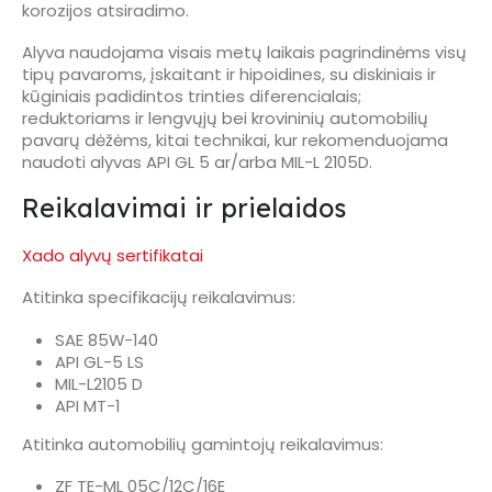
korozijos atsiradimo.
Alyva naudojama visais metų laikais pagrindinėms visų
tipų pavaroms, įskaitant ir hipoidines, su diskiniais ir
kūginiais padidintos trinties diferencialais;
reduktoriams ir lengvųjų bei krovininių automobilių
pavarų dėžėms, kitai technikai, kur rekomenduojama
naudoti alyvas API GL 5 ar/arba MIL-L 2105D.
Reikalavimai ir prielaidos
Xado alyvų sertifikatai
Atitinka specifikacijų reikalavimus:
SAE 85W-140
API GL-5 LS
MIL-L2105 D
API MT-1
Atitinka automobilių gamintojų reikalavimus:
ZF TE-ML 05C/12C/16E