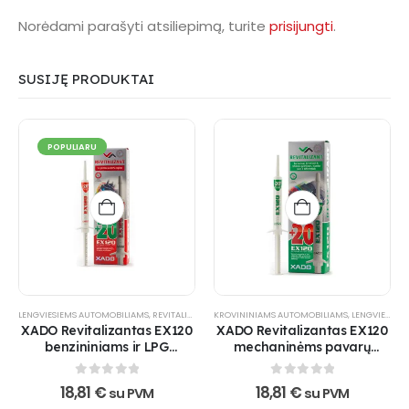
Norėdami parašyti atsiliepimą, turite
prisijungti
.
SUSIJĘ PRODUKTAI
POPULIARU
LENGVIESIEMS AUTOMOBILIAMS
,
REVITALIZANTAI
KROVININIAMS AUTOMOBILIAMS
,
VARIKLIUI
,
VISUREIGIAMS
,
XADO PRODUKTAI
,
LENGVIESIEMS AUTOMOBILIAMS
,
XADO Revitalizantas EX120
XADO Revitalizantas EX120
benzininiams ir LPG
mechaninėms pavarų
varikliams
dėžėms ir reduktoriams
0
out of 5
0
out of 5
18,81
€
18,81
€
su PVM
su PVM