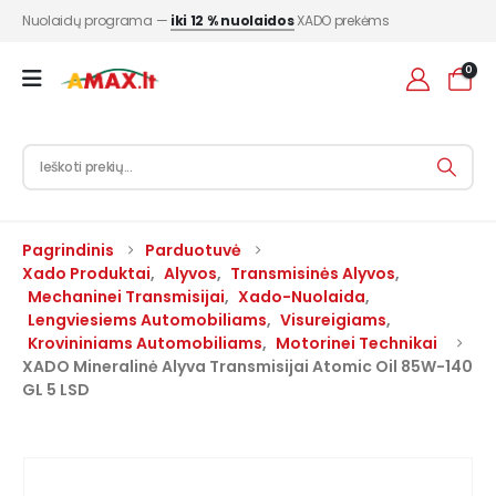
Nuolaidų programa —
iki 12 % nuolaidos
XADO prekėms
0
Pagrindinis
Parduotuvė
Xado Produktai
,
Alyvos
,
Transmisinės Alyvos
,
Mechaninei Transmisijai
,
Xado-Nuolaida
,
Lengviesiems Automobiliams
,
Visureigiams
,
Krovininiams Automobiliams
,
Motorinei Technikai
XADO Mineralinė Alyva Transmisijai Atomic Oil 85W-140
GL 5 LSD