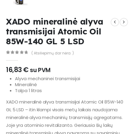
XADO mineralinė alyva
transmisijai Atomic Oil
85W-140 GL 5 LSD
( Atsiliepimų dar nėra. )
0
out of 5
16,83
€
su PVM
Alyva mechaninei transmisijai
Mineralinė
Talpa 1 litras
XADO mineralinė alyva transmisijai Atomic Oil 85W-140
GL 5 LSD – itin klampi visais metų laikais naudojama
mineralinė alyva mechaninių transmisijų agregatams.
Joje yra atominio revitalizanto. Geriausia šių laikų
mineralinė transmisijų alyva pavaroms su savaiminiu