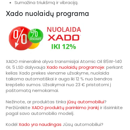
Sumažina triukšmą ir vibraciją.
Xado nuolaidų programa
XADO mineralinė alyva transmisijai Atomic Oil 85W-140
GL 5 LSD dalyvauja
Xado nuolaidų programoje
: perkant
kelias Xado prekes viename užsakyme, nuolaida
taikoma automatiškai ir auga iki 12 % nuo bendros
krepšelio sumos. Užsakymai nuo 23 € pristatomi į
paštomatą nemokamai.
Nežinote, ar produktas tinka
jūsų automobiliui
?
Peržiūrėkite
XADO produktų parinkimo įrankį
ir išsirinkite
pagal savo automobilio modelį.
Kodėl
Xado yra naudingas
Jūsų automobiliui?