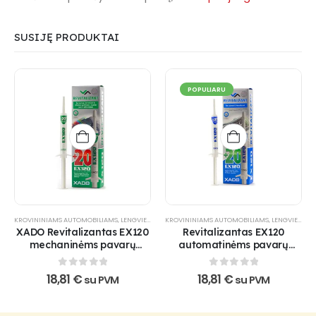
SUSIJĘ PRODUKTAI
POPULIARU
KROVININIAMS AUTOMOBILIAMS
,
LENGVIESIEMS AUTOMOBILIAMS
KROVININIAMS AUTOMOBILIAMS
,
REVITALIZANTAI
,
LENGVIESIEMS AUTOMOBILIAMS
,
TRANSMISIJ
XADO Revitalizantas EX120
Revitalizantas EX120
mechaninėms pavarų
automatinėms pavarų
dėžėms ir reduktoriams
dėžėms
0
out of 5
0
out of 5
18,81
€
18,81
€
su PVM
su PVM