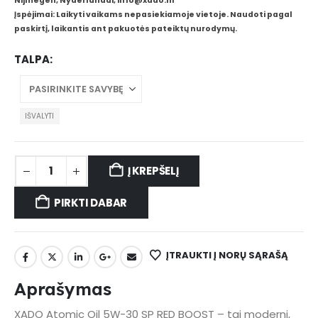
Nijmegen, Nyderlandai, info@xado.nl
Įspėjimai: Laikyti vaikams nepasiekiamoje vietoje. Naudoti pagal
paskirtį, laikantis ant pakuotės pateiktų nurodymų.
TALPA
IŠVALYTI
Į KREPŠELĮ
PIRKTI DABAR
ĮTRAUKTI Į NORŲ SĄRAŠĄ
Aprašymas
XADO Atomic Oil 5W-30 SP RED BOOST – tai moderni,