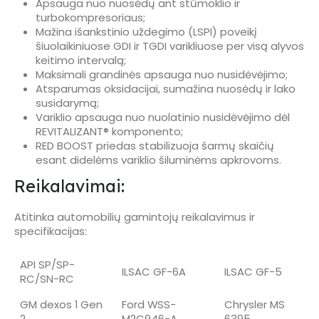
Apsauga nuo nuosėdų ant stūmoklio ir
turbokompresoriaus;
Mažina išankstinio uždegimo (LSPI) poveikį
šiuolaikiniuose GDI ir TGDI varikliuose per visą alyvos
keitimo intervalą;
Maksimali grandinės apsauga nuo nusidėvėjimo;
Atsparumas oksidacijai, sumažina nuosėdų ir lako
susidarymą;
Variklio apsauga nuo nuolatinio nusidėvėjimo dėl
REVITALIZANT® komponento;
RED BOOST priedas stabilizuoja šarmų skaičių
esant didelėms variklio šiluminėms apkrovoms.
Reikalavimai:
Atitinka automobilių gamintojų reikalavimus ir
specifikacijas:
API SP/SP-
ILSAC GF-6A
ILSAC GF-5
RC/SN-RC
GM dexos 1 Gen
Ford WSS-
Chrysler MS
2
M2C946-A
6395