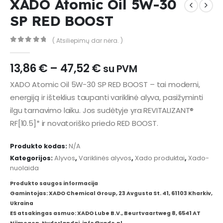
XADO Atomic Oil 5W-30
SP RED BOOST
( Atsiliepimų dar nėra. )
0
out of 5
Price
13,86
€
–
47,52
€
su PVM
range:
XADO Atomic Oil 5W-30 SP RED BOOST – tai moderni,
13,86 €
energiją ir išteklius taupanti variklinė alyva, pasižyminti
through
47,52 €
ilgu tarnavimo laiku. Jos sudėtyje yra REVITALIZANT®
RF[10.5]* ir novatoriško priedo RED BOOST.
Produkto kodas:
N/A
Kategorijos:
Alyvos
,
Variklinės alyvos
,
Xado produktai
,
Xado-
nuolaida
Produkto saugos informacija
Gamintojas: XADO Chemical Group, 23 Avgusta St. 41, 61103 Kharkiv,
Ukraina
ES atsakingas asmuo: XADO Lube B.V., Beurtvaartweg 8, 6541 AT