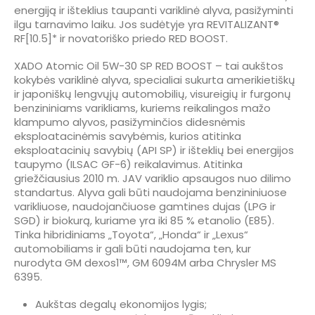
energiją ir išteklius taupanti variklinė alyva, pasižyminti
ilgu tarnavimo laiku. Jos sudėtyje yra REVITALIZANT®
RF[10.5]* ir novatoriško priedo RED BOOST.
XADO Atomic Oil 5W-30 SP RED BOOST – tai aukštos
kokybės variklinė alyva, specialiai sukurta amerikietiškų
ir japoniškų lengvųjų automobilių, visureigių ir furgonų
benzininiams varikliams, kuriems reikalingos mažo
klampumo alyvos, pasižyminčios didesnėmis
eksploatacinėmis savybėmis, kurios atitinka
eksploatacinių savybių (API SP) ir išteklių bei energijos
taupymo (ILSAC GF-6) reikalavimus. Atitinka
griežčiausius 2010 m. JAV variklio apsaugos nuo dilimo
standartus. Alyva gali būti naudojama benzininiuose
varikliuose, naudojančiuose gamtines dujas (LPG ir
SGD) ir biokurą, kuriame yra iki 85 % etanolio (E85).
Tinka hibridiniams „Toyota“, „Honda“ ir „Lexus“
automobiliams ir gali būti naudojama ten, kur
nurodyta GM dexos1™, GM 6094M arba Chrysler MS
6395.
Aukštas degalų ekonomijos lygis;