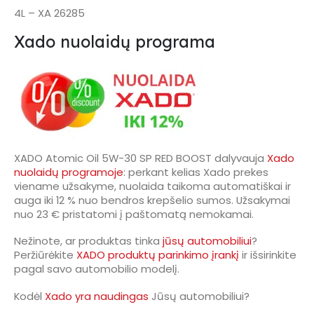
4L – XA 26285
Xado nuolaidų programa
XADO Atomic Oil 5W-30 SP RED BOOST dalyvauja
Xado
nuolaidų programoje
: perkant kelias Xado prekes
viename užsakyme, nuolaida taikoma automatiškai ir
auga iki 12 % nuo bendros krepšelio sumos. Užsakymai
nuo 23 € pristatomi į paštomatą nemokamai.
Nežinote, ar produktas tinka
jūsų automobiliui
?
Peržiūrėkite
XADO produktų parinkimo įrankį
ir išsirinkite
pagal savo automobilio modelį.
Kodėl
Xado yra naudingas
Jūsų automobiliui?