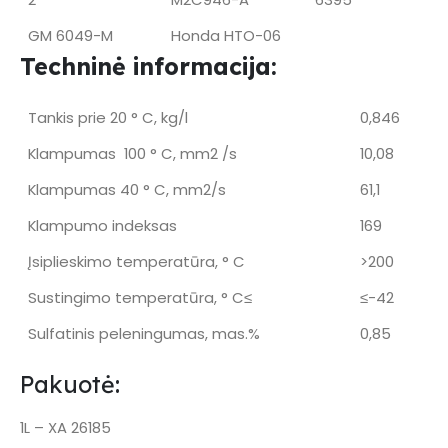
GM 6049-M
Honda HTO-06
Techninė informacija:
Tankis prie 20 ° C, kg/l
0,846
Klampumas 100 ° C, mm2 /s
10,08
Klampumas 40 ° C, mm2/s
61,1
Klampumo indeksas
169
Įsiplieskimo temperatūra, ° C
>200
Sustingimo temperatūra, ° C≤
≤-42
Sulfatinis peleningumas, mas.%
0,85
Pakuotė:
1L – XA 26185