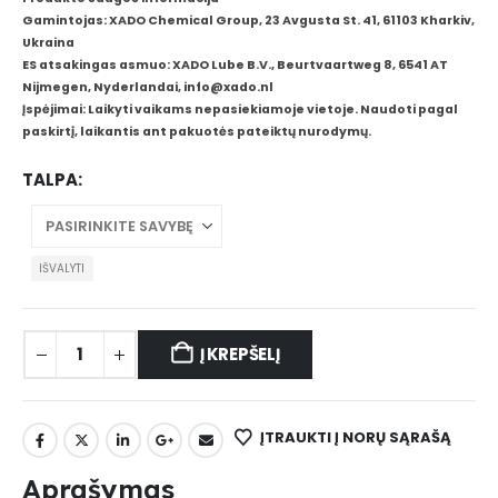
Gamintojas: XADO Chemical Group, 23 Avgusta St. 41, 61103 Kharkiv,
Ukraina
ES atsakingas asmuo: XADO Lube B.V., Beurtvaartweg 8, 6541 AT
Nijmegen, Nyderlandai, info@xado.nl
Įspėjimai: Laikyti vaikams nepasiekiamoje vietoje. Naudoti pagal
paskirtį, laikantis ant pakuotės pateiktų nurodymų.
TALPA
IŠVALYTI
Į KREPŠELĮ
ĮTRAUKTI Į NORŲ SĄRAŠĄ
Aprašymas