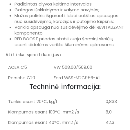
Padidintas alyvos keitimo intervalas;
Galingos išsklaidymo ir valymo savybės;
Mažas polinkis išgaruoti; labai aukštas apsaugos
nuo susidėvėjimo, korozijos ir putojimo laipsnis;
Variklio apsauga nuo susidėvėjimo dėl REVITALIZANT
komponento;
RED BOOST priedas stabilizuoja šarminį skaičių
esant didelėms variklio šiluminėms apkrovoms.
Atitinka specifikacijas:
ACEA C5
VW 508.00/509.00
Porsche C20
Ford WSS-M2C956-A1
Techninė informacija:
Tankis esant 20°C, kg/l
0,833
Klampumas esant 100°C, mm2 /s
8,0
Klampumas esant 40°C, mm2 /s
42,3