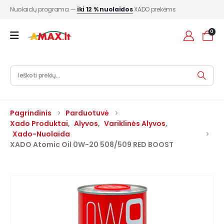
Nuolaidų programa —
iki 12 % nuolaidos
XADO prekėms
0
Pagrindinis
Parduotuvė
Xado Produktai
,
Alyvos
,
Variklinės Alyvos
,
Xado-Nuolaida
XADO Atomic Oil 0W-20 508/509 RED BOOST