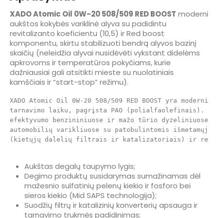
XADO Atomic Oil 0W-20 508/509 RED BOOST
moderni
aukštos kokybės variklinė alyva su padidintu
revitalizanto koeficientu (10,5) ir Red boost
komponentu, skirtu stabilizuoti bendrą alyvos bazinį
skaičių (neleidžia alyvai nusidėvėti vykstant didelėms
apkrovoms ir temperatūros pokyčiams, kurie
dažniausiai gali atsitikti mieste su nuolatiniais
kamščiais ir “start-stop” režimu).
XADO Atomic Oil 0W-20 508/509 RED BOOST yra moderni d
tarnavimo laiku, pagrįsta PAO (polialfaolefinais). Re
efektyvumo benzininiuose ir mažo tūrio dyzeliniuose na
automobilių varikliuose su patobulintomis išmetamųjų 
(kietųjų dalelių filtrais ir katalizatoriais) ir reik
Aukštas degalų taupymo lygis;
Degimo produktų susidarymas sumažinamas dėl
mažesnio sulfatinių pelenų kiekio ir fosforo bei
sieros kiekio (Mid SAPS technologija);
Suodžių filtrų ir katalizinių konverterių apsauga ir
tarnavimo trukmės padidinimas;