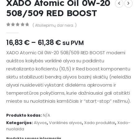
XADO Atomic Oil 0W-20
508/509 RED BOOST
( Atsiliepimų dar nėra. )
0
out of 5
Price
16,83
€
–
61,38
€
su PVM
range:
XADO Atomic Oil 0W-20 508/509 RED BOOST moderni
16,83 €
aukštos kokybės variklinė alyva su padidintu
through
61,38 €
revitalizanto koficientu (10,5) ir Red boost komponentu
skirtu stabilizuoti bendrą alyvos bazinį skaičių (neleidžia
alyvai nusidevėti vykstant didelėms apkrovoms ir
temperatūros pokyčiams, kurie dažniausiai gali atsitikti
mieste su nuolatiniais kamščiais ir “start-stop” režimu).
Produkto kodas:
N/A
Kategorijos:
Alyvos
,
Variklinės alyvos
,
Xado produktai
,
Xado-
nuolaida
Produkto saugos informacija