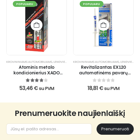
POPULIARU
POPULIARU
KROVININIAMS AUTOMOBILIAMS
,
LENGVIESIEMS AUTOMOBILIAMS
KROVININIAMS AUTOMOBILIAMS
,
PRAMONEI
,
REVITALIZANTAI
,
LENGVIESIEMS AUTOMOBILIAMS
,
Atominis metalo
Revitalizantas EX120
kondicionierius XADO
automatinėms pavarų
Maximum 1 Stage
dėžėms
4
out of 5
0
out of 5
53,46
€
18,81
€
su PVM
su PVM
Prenumeruokite naujienlaiškį
Prenumeruoti