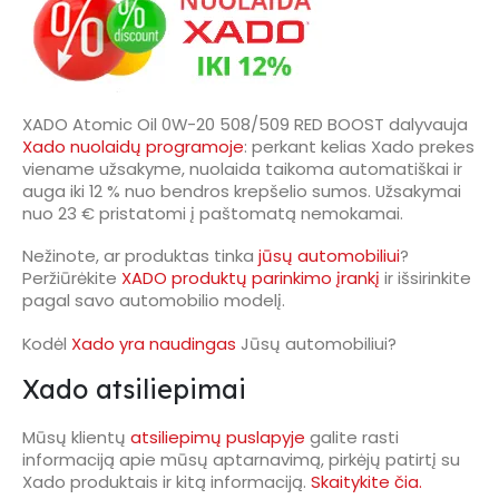
XADO Atomic Oil 0W-20 508/509 RED BOOST dalyvauja
Xado nuolaidų programoje
: perkant kelias Xado prekes
viename užsakyme, nuolaida taikoma automatiškai ir
auga iki 12 % nuo bendros krepšelio sumos. Užsakymai
nuo 23 € pristatomi į paštomatą nemokamai.
Nežinote, ar produktas tinka
jūsų automobiliui
?
Peržiūrėkite
XADO produktų parinkimo įrankį
ir išsirinkite
pagal savo automobilio modelį.
Kodėl
Xado yra naudingas
Jūsų automobiliui?
Xado atsiliepimai
Mūsų klientų
atsiliepimų puslapyje
galite rasti
informaciją apie mūsų aptarnavimą, pirkėjų patirtį su
Xado produktais ir kitą informaciją.
Skaitykite čia.