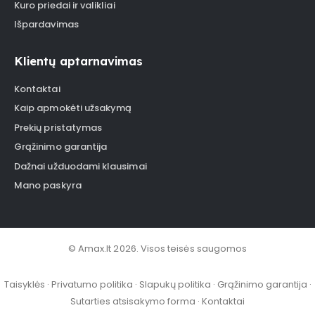
Kuro priedai ir valikliai
Išpardavimas
Klientų aptarnavimas
Kontaktai
Kaip apmokėti užsakymą
Prekių pristatymas
Grąžinimo garantija
Dažnai užduodami klausimai
Mano paskyra
© Amax.lt 2026. Visos teisės saugomos
Taisyklės
·
Privatumo politika
·
Slapukų politika
·
Grąžinimo garantija
·
Sutarties atsisakymo forma
·
Kontaktai