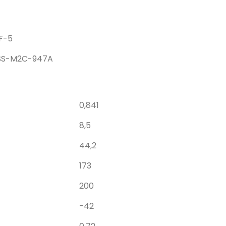
F-5
SS-M2C-947A
0,841
8,5
44,2
173
200
-42