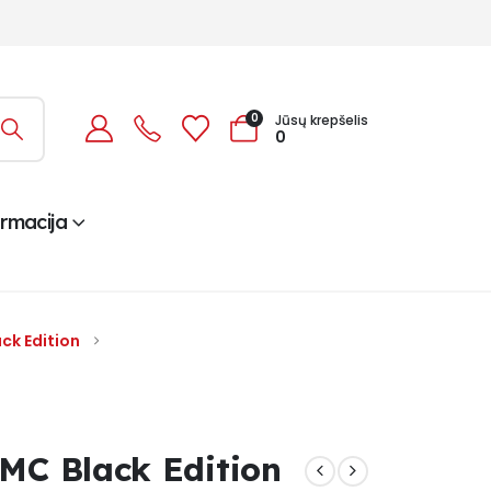
0
Jūsų krepšelis
0
ormacija
ack Edition
MC Black Edition