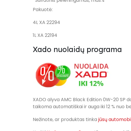
Sulfatinis peleningumas, mas%
Pakuotė:
4L XA 22294
1L XA 22194
Xado nuolaidų programa
XADO alyva AMC Black Edition 0W-20 SP d
taikoma automatiškai ir auga iki 12 % nuo
Nežinote, ar produktas tinka
jūsų automobil