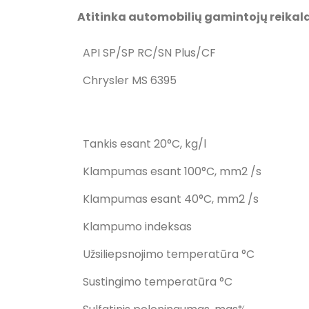
Atitinka automobilių gamintojų reikalav
API SP/SP RC/SN Plus/CF
Chrysler MS 6395
Tankis esant 20°C, kg/l
Klampumas esant 100°C, mm2 /s
Klampumas esant 40°C, mm2 /s
Klampumo indeksas
Užsiliepsnojimo temperatūra °C
Sustingimo temperatūra °C