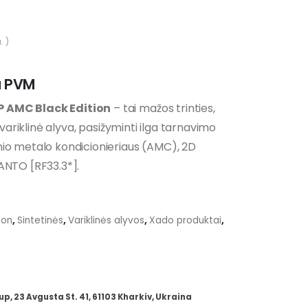
. )
ice
u PVM
nge:
P AMC Black Edition
– tai mažos trinties,
,81 €
i variklinė alyva, pasižyminti ilga tarnavimo
rough
,29 €
io metalo kondicionieriaus (AMC), 2D
ANTO [RF33.3*].
ion
,
Sintetinės
,
Variklinės alyvos
,
Xado produktai
,
 23 Avgusta St. 41, 61103 Kharkiv, Ukraina