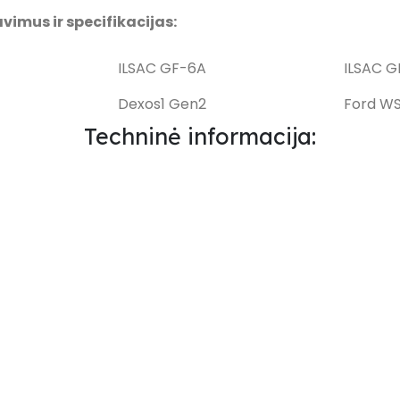
imus ir specifikacijas:
ILSAC GF-6A
ILSAC G
Dexos1 Gen2
Ford W
Techninė informacija: