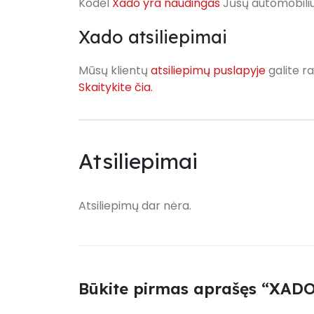
Kodėl
Xado yra naudingas
Jūsų automobiliu
Xado atsiliepimai
Mūsų klientų
atsiliepimų puslapyje
galite ra
Skaitykite čia.
Atsiliepimai
Atsiliepimų dar nėra.
Būkite pirmas aprašęs “XADO