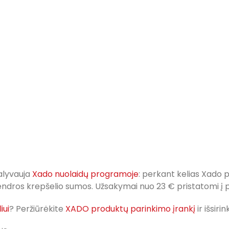
alyvauja
Xado nuolaidų programoje
: perkant kelias Xado
 bendros krepšelio sumos. Užsakymai nuo 23 € pristatomi
iui
? Peržiūrėkite
XADO produktų parinkimo įrankį
ir išsir