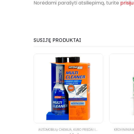
Norėdami parašyti atsiliepimą, turite
prisij
SUSIJĘ PRODUKTAI
AUTOMOBILIŲ CHEMIJA
,
KURO PRIEDAI IR VALIKLIAI
,
LENGVIESIEM
KROVININIA