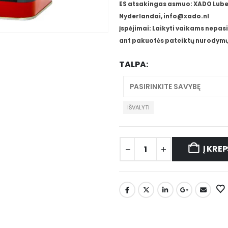
ES atsakingas asmuo: XADO Lube 
Nyderlandai, info@xado.nl
Įspėjimai: Laikyti vaikams nepasi
ant pakuotės pateiktų nurodymų
TALPA
IŠVALYTI
Į KREP