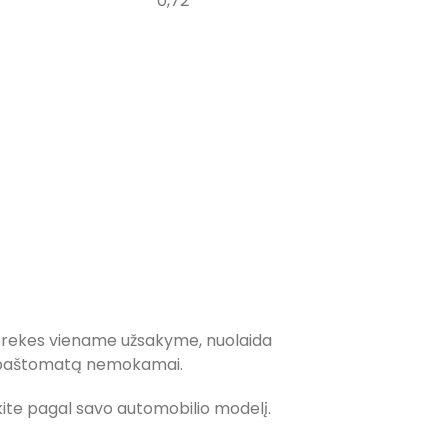
0,72
 prekes viename užsakyme, nuolaida
 į paštomatą nemokamai.
inkite pagal savo automobilio modelį.