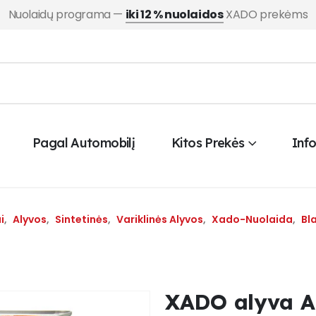
Nuolaidų programa —
iki 12 % nuolaidos
XADO prekėms
Pagal Automobilį
Kitos Prekės
Inf
i
,
Alyvos
,
Sintetinės
,
Variklinės Alyvos
,
Xado-Nuolaida
,
Bl
XADO alyva A