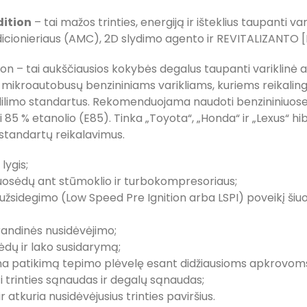
dition
– tai mažos trinties, energiją ir išteklius taupanti va
icionieriaus (AMC), 2D slydimo agento ir REVITALIZANTO [
– tai aukščiausios kokybės degalus taupanti variklinė aly
 ir mikroautobusų benzininiams varikliams, kuriems reikal
 dilimo standartus. Rekomenduojama naudoti benzininiuose
iki 85 % etanolio (E85). Tinka „Toyota“, „Honda“ ir „Lexus“
tandartų reikalavimus.
ygis;
sėdų ant stūmoklio ir turbokompresoriaus;
 užsidegimo (Low Speed Pre Ignition arba LSPI) poveikį šiuo
andinės nusidėvėjimo;
dų ir lako susidarymą;
rina patikimą tepimo plėvelę esant didžiausioms apkrovom
trinties sąnaudas ir degalų sąnaudas;
atkuria nusidėvėjusius trinties paviršius.