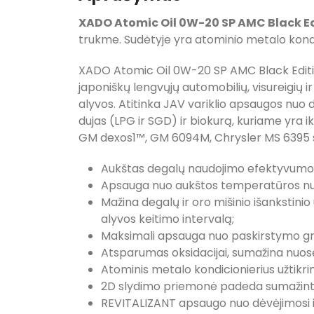
XADO Atomic Oil 0W-20 SP AMC Black E
trukme. Sudėtyje yra atominio metalo kond
XADO Atomic Oil 0W-20 SP AMC Black Edition 
japoniškų lengvųjų automobilių, visureigių
alyvos. Atitinka JAV variklio apsaugos nuo
dujas (LPG ir SGD) ir biokurą, kuriame yra 
GM dexos1™, GM 6094M, Chrysler MS 6395 s
Aukštas degalų naudojimo efektyvumo l
Apsauga nuo aukštos temperatūros nuo
Mažina degalų ir oro mišinio išankstinio
alyvos keitimo intervalą;
Maksimali apsauga nuo paskirstymo gr
Atsparumas oksidacijai, sumažina nuosė
Atominis metalo kondicionierius užtik
2D slydimo priemonė padeda sumažinti 
REVITALIZANT apsaugo nuo dėvėjimosi ir 