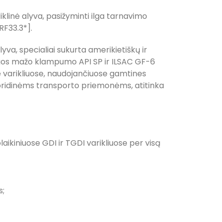
riklinė alyva, pasižyminti ilga tarnavimo
RF33.3*].
va, specialiai sukurta amerikietiškų ir
ingos mažo klampumo API SP ir ILSAC GF-6
 varikliuose, naudojančiuose gamtines
 hibridinėms transporto priemonėms, atitinka
laikiniuose GDI ir TGDI varikliuose per visą
s;