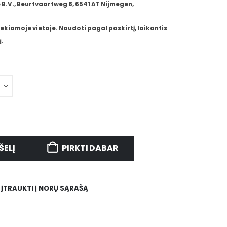
B.V., Beurtvaartweg 8, 6541 AT Nijmegen,
ekiamoje vietoje. Naudoti pagal paskirtį, laikantis
.
ŠELĮ
PIRKTI DABAR
ĮTRAUKTI Į NORŲ SĄRAŠĄ