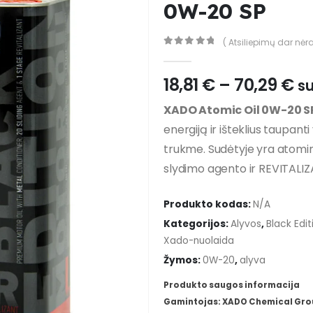
0W-20 SP
( Atsiliepimų dar nėra
0
out of 5
Pr
18,81
€
–
70,29
€
s
ra
XADO Atomic Oil 0W-20 S
18
energiją ir išteklius taupant
th
70
trukme. Sudėtyje yra atomin
slydimo agento ir REVITALIZ
Produkto kodas:
N/A
Kategorijos:
Alyvos
,
Black Edit
Xado-nuolaida
Žymos:
0W-20
,
alyva
Produkto saugos informacija
Gamintojas: XADO Chemical Group,