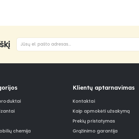
škį
orijos
Klientų aptarnavimas
roduktai
Kontaktai
izantai
Kaip apmokėti užsakymą
Prekių pristatymas
bilių chemija
Grąžinimo garantija