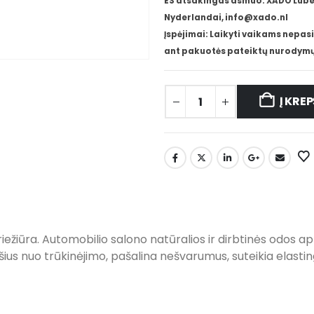
ES atsakingas asmuo: XADO Lube 
Nyderlandai, info@xado.nl
Įspėjimai: Laikyti vaikams nepasi
ant pakuotės pateiktų nurodymų
Į KREP
iežiūra. Automobilio salono natūralios ir dirbtinės odos apm
šius nuo trūkinėjimo, pašalina nešvarumus, suteikia elasti