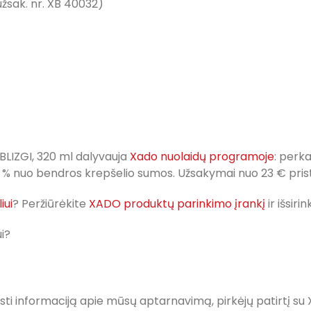
žsak. nr. XB 40032)
BLIZGI, 320 ml dalyvauja
Xado nuolaidų programoje
: perk
 12 % nuo bendros krepšelio sumos. Užsakymai nuo 23 € p
iui
? Peržiūrėkite
XADO produktų parinkimo įrankį
ir išsir
i?
sti informaciją apie mūsų aptarnavimą, pirkėjų patirtį su 