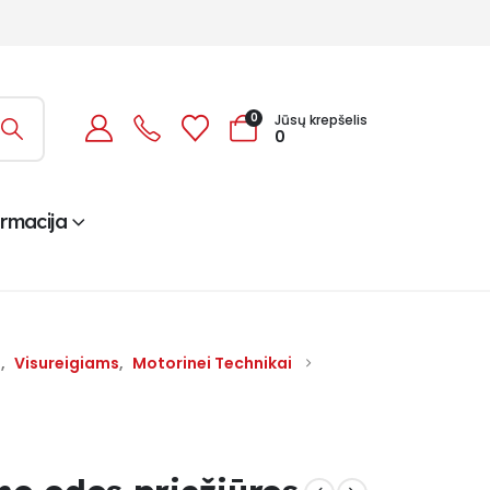
0
Jūsų krepšelis
0
ormacija
s
,
Visureigiams
,
Motorinei Technikai