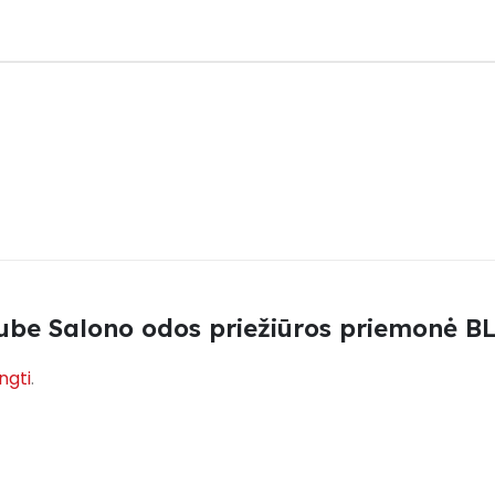
ube Salono odos priežiūros priemonė B
ungti
.