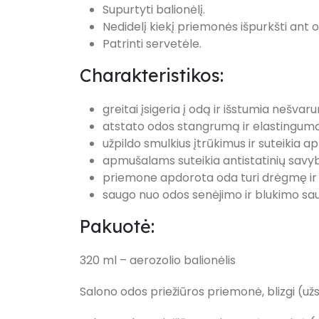
Supurtyti balionėlį.
Nedidelį kiekį priemonės išpurkšti ant 
Patrinti servetėle.
Charakteristikos:
greitai įsigeria į odą ir išstumia nešvar
atstato odos stangrumą ir elastingumą
užpildo smulkius įtrūkimus ir suteikia 
apmušalams suteikia antistatinių savybi
priemone apdorota oda turi drėgmę ir
saugo nuo odos senėjimo ir blukimo sau
Pakuotė:
320 ml – aerozolio balionėlis
Salono odos priežiūros priemonė, blizgi (užs