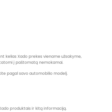
ant kelias Xado prekes viename užsakyme,
ristatomi į paštomatą nemokamai.
inkite pagal savo automobilio modelį.
Xado produktais ir kitą informaciją.