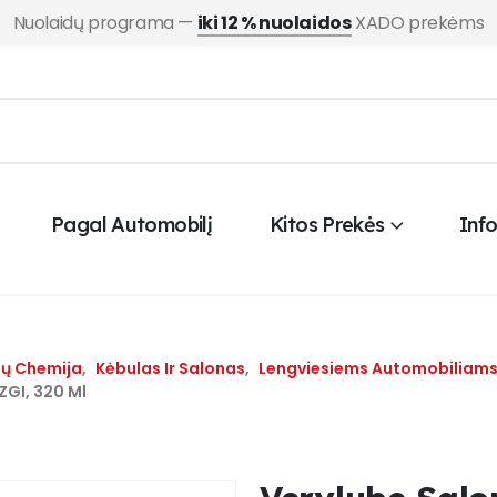
Nuolaidų programa —
iki 12 % nuolaidos
XADO prekėms
Pagal Automobilį
Kitos Prekės
Inf
ių Chemija
,
Kėbulas Ir Salonas
,
Lengviesiems Automobiliam
ZGI, 320 Ml