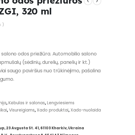
no odos priežiūros
ZGI, 320 ml
. )
o salono odos priežiūra. Automobilio salono
pmušalų (sėdinių, durelių, panelių ir kt.)
iai saugo paviršius nuo trūkinėjimo, pašalina
ngumo.
ija
,
Kėbulas ir salonas
,
Lengviesiems
ikai
,
Visureigiams
,
Xado produktai
,
Xado-nuolaida
 23 Avgusta St. 41, 61103 Kharkiv, Ukraina