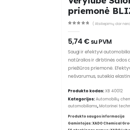
Verylube Salo
priemonė BLI
( Atsiliepimų dar nėra
0
out of 5
5,74
€
su PVM
Saugi ir efektyvi automobili
natūralios ir dirbtinės odos a
priežiūros priemonė. Efektyv
nešvarumus, suteikia elasti
Produkto kodas:
XB 40012
Kategorijos:
Automobilių chem
automobiliams
,
Motorinei techn
Produkto saugos informacija
Gamintojas: XADO Chemical Group,