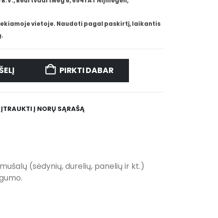
B.V., Beurtvaartweg 8, 6541 AT Nijmegen,
ekiamoje vietoje. Naudoti pagal paskirtį, laikantis
.
ŠELĮ
PIRKTI DABAR
ĮTRAUKTI Į NORŲ SĄRAŠĄ
ušalų (sėdynių, durelių, panelių ir kt.)
ngumo.