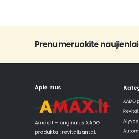
through
9,33 €
Prenumeruokite naujienlai
Apie mus
Kateg
XADO p
Revital
Alyvos
Amax.lt – originalūs XADO
Automo
produktai: revitalizantai,