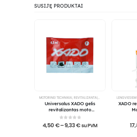
SUSIJĘ PRODUKTAI
MOTORINEI TECHNIKAI
,
REVITALIZANTAI
,
XADO PRODUKTAI
LENGVIESIEM
,
XADO-
Universalus XADO gelis
XADO rev
revitalizantas moto
Mo
technikai
0
out of 5
Price
4,50
€
–
9,33
€
17
su PVM
range:
4,50 €