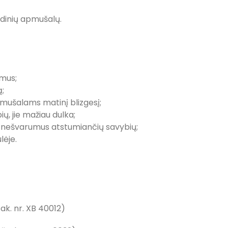
odinių apmušalų.
umus;
;
apmušalams matinį blizgesį;
ų, jie mažiau dulka;
 nešvarumus atstumiančių savybių;
lėje.
ak. nr. XB 40012)