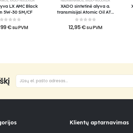
NAMOS
,
XADO-NUOLAIDA
NEGAMINAMOS
,
XADO-NUOLAIDA
yva LX AMC Black
XADO sintetinė alyva a.
on 5W-30 SM/CF
transmisijai Atomic Oil ATF
VI
0
out of 5
0
out of 5
,99
€
12,95
€
su PVM
su PVM
škį
orijos
Klientų aptarnavimas