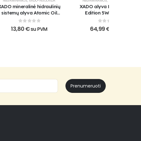
NEGAMINAMOS
,
XADO-NUOLAIDA
NEGAMINAMOS
,
XADO-NUOLAIDA
XADO mineralinė hidraulinių
XADO alyva LX AMC Black
sistemų alyva Atomic Oil
Edition 5W-40 SM/CF
LHM
0
out of 5
0
out of 5
13,80
€
64,99
€
su PVM
su PVM
Prenumeruoti