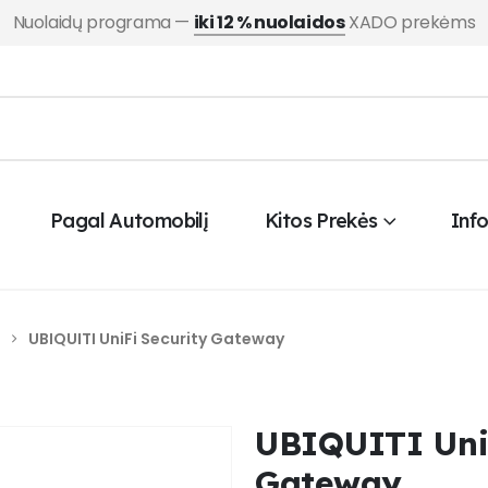
Nuolaidų programa —
iki 12 % nuolaidos
XADO prekėms
Pagal Automobilį
Kitos Prekės
Inf
UBIQUITI UniFi Security Gateway
UBIQUITI UniF
Gateway