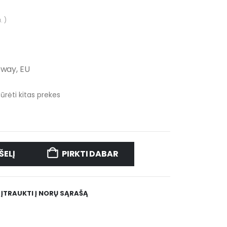
. )
eway, EU
iūrėti kitas prekes
ŠELĮ
PIRKTI DABAR
ĮTRAUKTI Į NORŲ SĄRAŠĄ