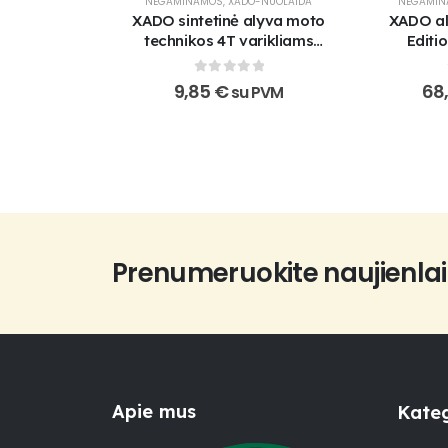
NEGAMINAMOS
,
XADO-NUOLAIDA
NEGAMI
XADO sintetinė alyva moto
XADO al
technikos 4T varikliams
Editi
Atomic Oil 10W-40 4T MA
SuperSynthetic
0
out of 5
9,85
€
68
su PVM
Prenumeruokite naujienlai
Apie mus
Kateg