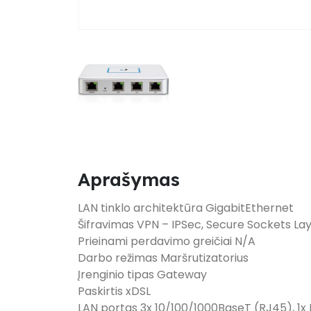
Aprašymas
LAN tinklo architektūra GigabitEthernet
Šifravimas VPN – IPSec, Secure Sockets Lay
Prieinami perdavimo greičiai N/A
Darbo režimas Maršrutizatorius
Įrenginio tipas Gateway
Paskirtis xDSL
LAN portas 3x 10/100/1000BaseT (RJ45), 1x 