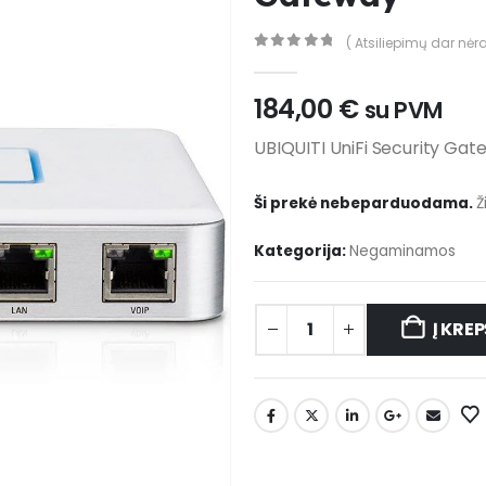
( Atsiliepimų dar nėra
0
out of 5
184,00
€
su PVM
UBIQUITI UniFi Security Gat
Ši prekė nebeparduodama.
Ž
Kategorija:
Negaminamos
Į KREP