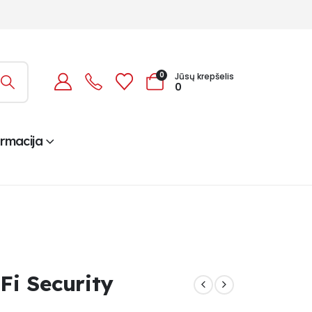
0
Jūsų krepšelis
0
ormacija
i Security