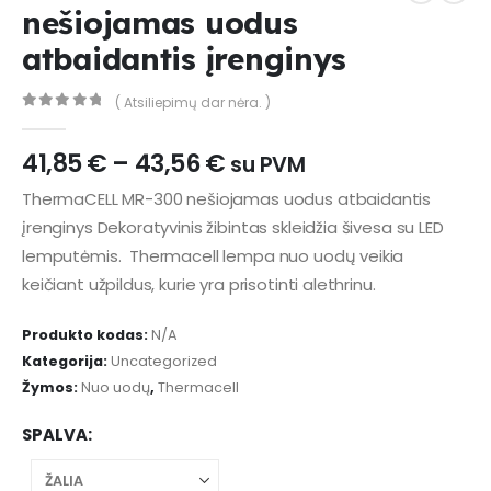
nešiojamas uodus
atbaidantis įrenginys
( Atsiliepimų dar nėra. )
0
out of 5
Price
41,85
€
–
43,56
€
su PVM
range:
ThermaCELL MR-300 nešiojamas uodus atbaidantis
41,85 €
įrenginys Dekoratyvinis žibintas skleidžia šivesa su LED
through
43,56 €
lemputėmis. Thermacell lempa nuo uodų veikia
keičiant užpildus, kurie yra prisotinti alethrinu.
Produkto kodas:
N/A
Kategorija:
Uncategorized
Žymos:
Nuo uodų
,
Thermacell
SPALVA