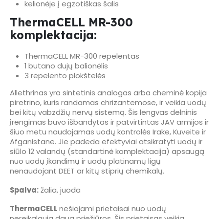
kelionėje į egzotiškas šalis
ThermaCELL MR-300
komplektacija:
ThermaCELL MR-300 repelentas
1 butano dujų balionėlis
3 repelento plokštelės
Allethrinas yra sintetinis analogas arba cheminė kopija
piretrino, kuris randamas chrizantemose, ir veikia uodų
bei kitų vabzdžių nervų sistemą. Šis lengvas delninis
įrengimas buvo išbandytas ir patvirtintas JAV armijos ir
šiuo metu naudojamas uodų kontrolės Irake, Kuveite ir
Afganistane. Jie padeda efektyviai atsikratyti uodų ir
siūlo 12 valandų (standartinė komplektacija) apsaugą
nuo uodų įkandimų ir uodų platinamų ligų
nenaudojant DEET ar kitų stiprių chemikalų.
Spalva:
žalia, juoda
ThermaCELL
nešiojami prietaisai nuo uodų
nereikalauja daug priežiūros. Šis prietaisas veikia