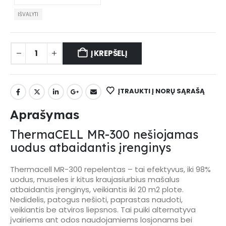
IŠVALYTI
Į KREPŠELĮ
ĮTRAUKTI Į NORŲ SĄRAŠĄ
Aprašymas
ThermaCELL MR-300 nešiojamas
uodus atbaidantis įrenginys
Thermacell MR-300 repelentas – tai efektyvus, iki 98%
uodus, museles ir kitus kraujasiurbius mašalus
atbaidantis įrenginys, veikiantis iki 20 m2 plote.
Nedidelis, patogus nešioti, paprastas naudoti,
veikiantis be atviros liepsnos. Tai puiki alternatyva
įvairiems ant odos naudojamiems losjonams bei