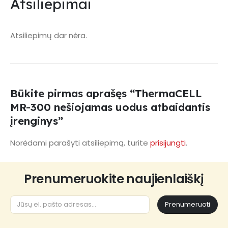
Atsiliepimai
Atsiliepimų dar nėra.
Būkite pirmas aprašęs “ThermaCELL
MR-300 nešiojamas uodus atbaidantis
įrenginys”
Norėdami parašyti atsiliepimą, turite
prisijungti
.
Prenumeruokite naujienlaiškį
Prenumeruoti