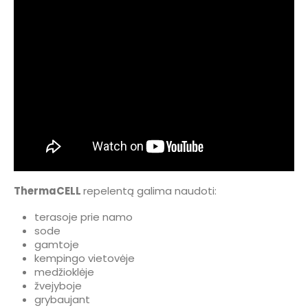
ThermaCELL
repelentą galima naudoti:
terasoje prie namo
sode
gamtoje
kempingo vietovėje
medžioklėje
žvejyboje
grybaujant