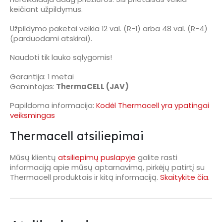
keičiant užpildymus.
Užpildymo paketai veikia 12 val. (R-1) arba 48 val. (R-4)
(parduodami atskirai).
Naudoti tik lauko sąlygomis!
Garantija: 1 metai
Gamintojas:
ThermaCELL (JAV)
Papildoma informacija:
Kodėl Thermacell yra ypatingai
veiksmingas
Thermacell atsiliepimai
Mūsų klientų
atsiliepimų puslapyje
galite rasti
informaciją apie mūsų aptarnavimą, pirkėjų patirtį su
Thermacell produktais ir kitą informaciją.
Skaitykite čia.