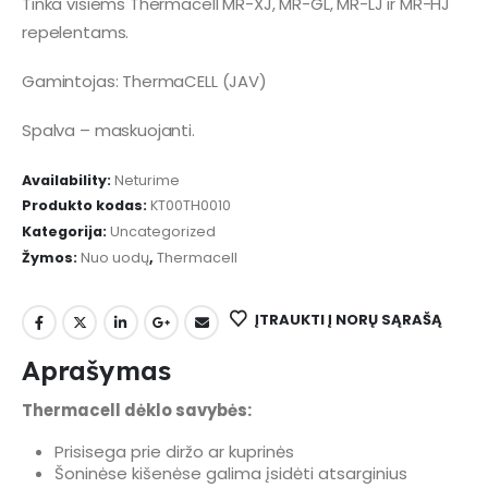
Tinka visiems Thermacell MR-XJ, MR-GL, MR-LJ ir MR-HJ
repelentams.
Gamintojas: ThermaCELL (JAV)
Spalva – maskuojanti.
Availability:
Neturime
Produkto kodas:
KT00TH0010
Kategorija:
Uncategorized
Žymos:
Nuo uodų
,
Thermacell
ĮTRAUKTI Į NORŲ SĄRAŠĄ
Aprašymas
Thermacell dėklo savybės:
Prisisega prie diržo ar kuprinės
Šoninėse kišenėse galima įsidėti atsarginius