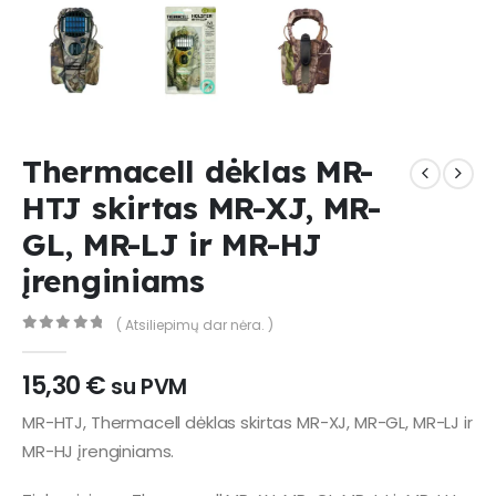
Thermacell dėklas MR-
HTJ skirtas MR-XJ, MR-
GL, MR-LJ ir MR-HJ
įrenginiams
( Atsiliepimų dar nėra. )
0
out of 5
15,30
€
su PVM
MR-HTJ, Thermacell dėklas skirtas MR-XJ, MR-GL, MR-LJ ir
MR-HJ įrenginiams.