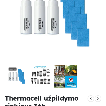
Thermacell užpildymo
rinkinys 36h