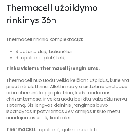
Thermacell užpildymo
rinkinys 36h
Thermacell rinkinio komplektacija:
3 butano dujų balionėliai
9 repelento plokštelių
Tinka visiems Thermacell įrenginiams.
Thermacell nuo uodų veikia keičiant užpildus, kurie yra
prisotinti alethrinu. Allethrinas yra sintetinis analogas
arba cheminė kopija piretrino, kuris randamas
chrizantemose, ir veikia uodų bei kitų vabzdžių nervų
sistemą. Šis lengvas delninis įrengimas buvo
išbandytas ir patvirtintas JAV armijos ir šiuo metu
naudojamas uodų kontrolei.
ThermaCELL
repelentą galima naudoti: