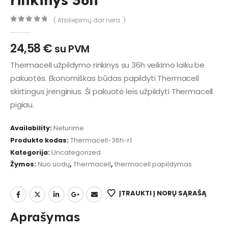
( Atsiliepimų dar nėra. )
0
out of 5
24,58
€
su PVM
Thermacell užpildymo rinkinys su 36h veikimo laiku be
pakuotės. Ekonomiškas būdas papildyti Thermacell
skirtingus įrenginius. Ši pakuotė leis užpildyti Thermacell
pigiau.
Availability:
Neturime
Produkto kodas:
Thermacell-36h-r1
Kategorija:
Uncategorized
Žymos:
Nuo uodų
,
Thermacell
,
thermacell papildymas
ĮTRAUKTI Į NORŲ SĄRAŠĄ
Aprašymas