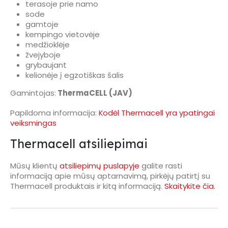
terasoje prie namo
sode
gamtoje
kempingo vietovėje
medžioklėje
žvejyboje
grybaujant
kelionėje į egzotiškas šalis
Gamintojas:
ThermaCELL (JAV)
Papildoma informacija:
Kodėl Thermacell yra ypatingai
veiksmingas
Thermacell atsiliepimai
Mūsų klientų
atsiliepimų puslapyje
galite rasti
informaciją apie mūsų aptarnavimą, pirkėjų patirtį su
Thermacell produktais ir kitą informaciją.
Skaitykite čia.