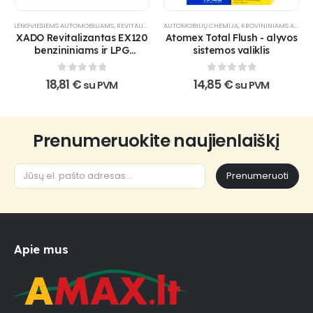
LENGVIESIEMS AUTOMOBILIAMS
,
REVITALIZANTAI
AUTOMOBILIŲ CHEMIJA
,
VARIKLIUI
,
VISUREIGIAMS
,
KROVININIAMS AUTOMOBILIAMS
,
XADO PRODUKTAI
,
XADO Revitalizantas EX120
Atomex Total Flush - alyvos
benzininiams ir LPG
sistemos valiklis
varikliams
0
out of 5
0
out of 5
18,81
€
14,85
€
su PVM
su PVM
Prenumeruokite naujienlaiškį
Prenumeruoti
Apie mus