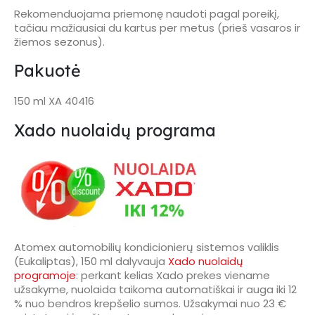
Rekomenduojama priemonę naudoti pagal poreikį,
tačiau mažiausiai du kartus per metus (prieš vasaros ir
žiemos sezonus).
Pakuotė
150 ml XA 40416
Xado nuolaidų programa
Atomex automobilių kondicionierų sistemos valiklis
(Eukaliptas), 150 ml dalyvauja
Xado nuolaidų
programoje
: perkant kelias Xado prekes viename
užsakyme, nuolaida taikoma automatiškai ir auga iki 12
% nuo bendros krepšelio sumos. Užsakymai nuo 23 €