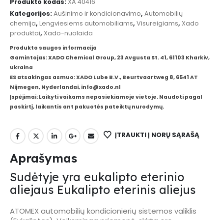
Produkto kodas:
XA 40416
Kategorijos:
Aušinimo ir kondicionavimo
,
Automobilių
chemija
,
Lengviesiems automobiliams
,
Visureigiams
,
Xado
produktai
,
Xado-nuolaida
Produkto saugos informacija
Gamintojas: XADO Chemical Group, 23 Avgusta St. 41, 61103 Kharkiv,
Ukraina
ES atsakingas asmuo: XADO Lube B.V., Beurtvaartweg 8, 6541 AT
Nijmegen, Nyderlandai, info@xado.nl
Įspėjimai: Laikyti vaikams nepasiekiamoje vietoje. Naudoti pagal
paskirtį, laikantis ant pakuotės pateiktų nurodymų.
ĮTRAUKTI Į NORŲ SĄRAŠĄ
Aprašymas
Sudėtyje yra eukalipto eterinio
aliejaus Eukalipto eterinis aliejus
ATOMEX automobilių kondicionierių sistemos valiklis