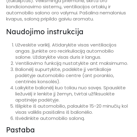
(Eukaliptas). Veiksminga priemonė, skirta oro
kondicionavimo sistemų, ventiliacijos ortakių ir
automobilio salono oro valymui. Pašalina nemalonius
kvapus, saloną pripildo gaiviu aromatu.
Naudojimo instrukcija
Užveskite variklį. Atidarykite visas ventiliacijos
angas. Įjunkite oro recirkuliaciją automobilio
salone. Uždarykite visas duris ir langus.
Ventiliavimo funkciją nustatykite ant maksimumo.
Balionėlį supurtykite, padėkite jį vertikalioje
padėtyje automobilio centre (ant porankio,
centrinės konsolės).
Laikykite balionėlį kuo toliau nuo savęs. Spauskite
liežuvėlį ir lenkite jį žemyn, tvirtai užfiksuokite
apatinėje padėtyje.
Išlipkite iš automobilio, palaukite 15-20 minučių kol
visas valiklis pasišalins iš balionėlio.
Išvėdinkite automobilio saloną.
Pastaba