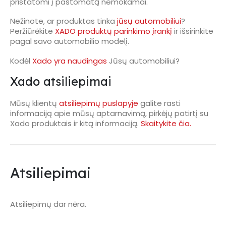
pristatomi į paštomatą nemokamai.
Nežinote, ar produktas tinka
jūsų automobiliui
?
Peržiūrėkite
XADO produktų parinkimo įrankį
ir išsirinkite
pagal savo automobilio modelį.
Kodėl
Xado yra naudingas
Jūsų automobiliui?
Xado atsiliepimai
Mūsų klientų
atsiliepimų puslapyje
galite rasti
informaciją apie mūsų aptarnavimą, pirkėjų patirtį su
Xado produktais ir kitą informaciją.
Skaitykite čia.
Atsiliepimai
Atsiliepimų dar nėra.