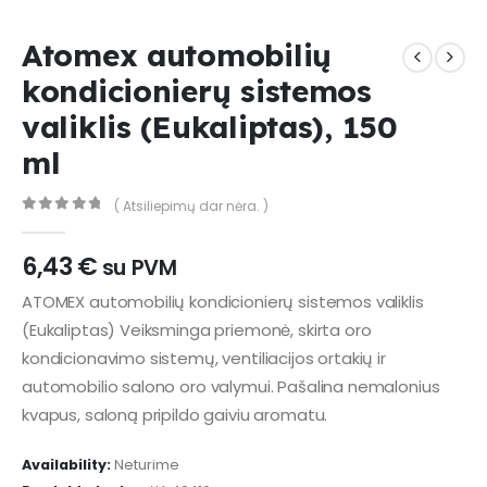
Atomex automobilių
kondicionierų sistemos
valiklis (Eukaliptas), 150
ml
( Atsiliepimų dar nėra. )
0
out of 5
6,43
€
su PVM
ATOMEX automobilių kondicionierų sistemos valiklis
(Eukaliptas) Veiksminga priemonė, skirta oro
kondicionavimo sistemų, ventiliacijos ortakių ir
automobilio salono oro valymui. Pašalina nemalonius
kvapus, saloną pripildo gaiviu aromatu.
Availability:
Neturime