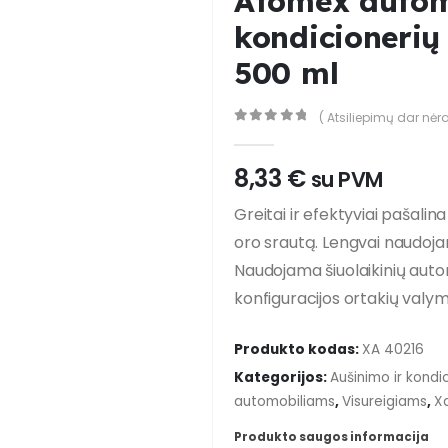
Atomex autom
kondicionerių 
500 ml
( Atsiliepimų dar nėra
0
out of 5
8,33
€
su PVM
Greitai ir efektyviai pašalin
oro srautą. Lengvai naudoj
Naudojama šiuolaikinių auto
konfiguracijos ortakių valy
Produkto kodas:
XA 40216
Kategorijos:
Aušinimo ir kond
automobiliams
,
Visureigiams
,
X
Produkto saugos informacija