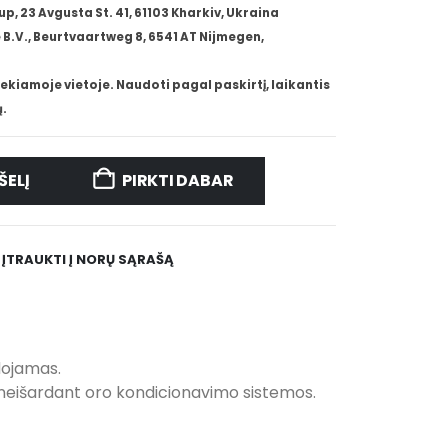
 23 Avgusta St. 41, 61103 Kharkiv, Ukraina
B.V., Beurtvaartweg 8, 6541 AT Nijmegen,
ekiamoje vietoje. Naudoti pagal paskirtį, laikantis
.
ŠELĮ
PIRKTI DABAR
ĮTRAUKTI Į NORŲ SĄRAŠĄ
udojamas.
, neišardant oro kondicionavimo sistemos.