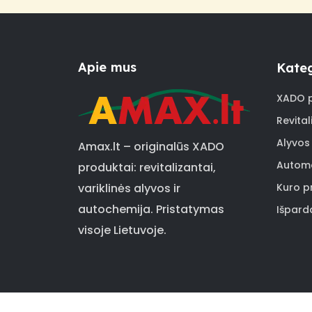
Apie mus
Kateg
XADO p
Revital
Alyvos
Amax.lt – originalūs XADO
Automo
produktai: revitalizantai,
Kuro pr
variklinės alyvos ir
autochemija. Pristatymas
Išpard
visoje Lietuvoje.