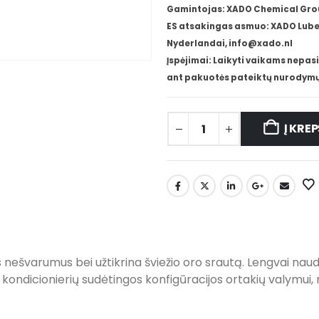
Gamintojas: XADO Chemical Group,
ES atsakingas asmuo: XADO Lube 
Nyderlandai, info@xado.nl
Įspėjimai: Laikyti vaikams nepasi
ant pakuotės pateiktų nurodymų
Į KREP
os nešvarumus bei užtikrina šviežio oro srautą. Lengvai na
 kondicionierių sudėtingos konfigūracijos ortakių valymui