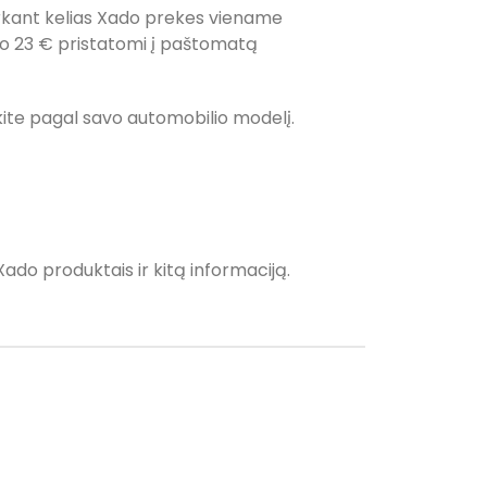
rkant kelias Xado prekes viename
uo 23 € pristatomi į paštomatą
inkite pagal savo automobilio modelį.
Xado produktais ir kitą informaciją.