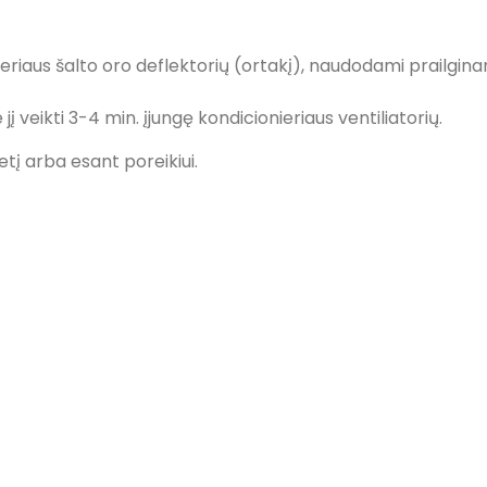
nieriaus šalto oro deflektorių (ortakį), naudodami prailgin
 jį veikti 3-4 min. įjungę kondicionieriaus ventiliatorių.
 arba esant poreikiui.