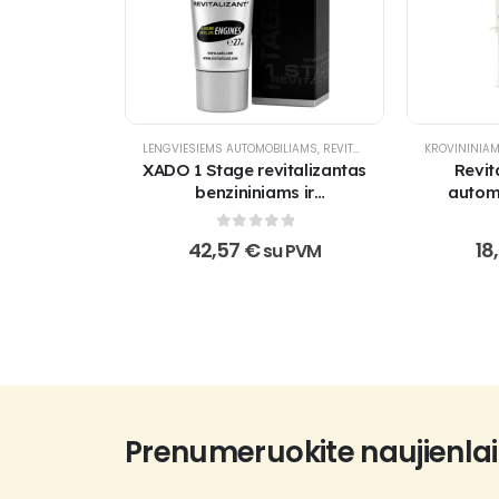
LENGVIESIEMS AUTOMOBILIAMS
,
REVITALIZANTAI
,
VARIKLIUI
KROVININIA
,
VIS
XADO 1 Stage revitalizantas
Revit
benzininiams ir
autom
dyzelininiams varikliams
0
out of 5
42,57
€
18
su PVM
Prenumeruokite naujienlai