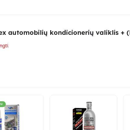
 automobilių kondicionerių valiklis + (
ungti
.
RU