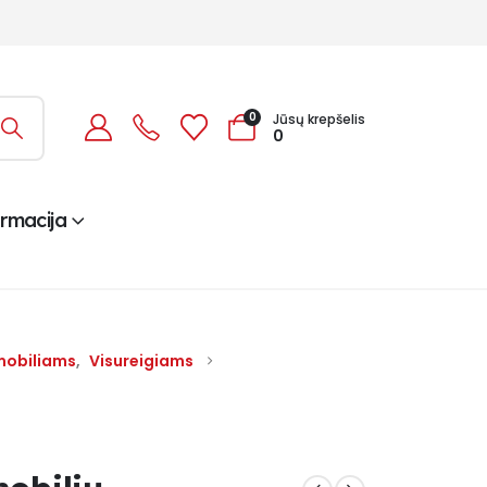
0
Jūsų krepšelis
0
ormacija
mobiliams
,
Visureigiams