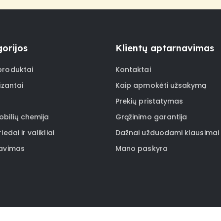
orijos
Klientų aptarnavimas
roduktai
Kontaktai
izantai
Kaip apmokėti užsakymą
Prekių pristatymas
bilių chemija
Grąžinimo garantija
iedai ir valikliai
Dažnai užduodami klausimai
avimas
Mano paskyra