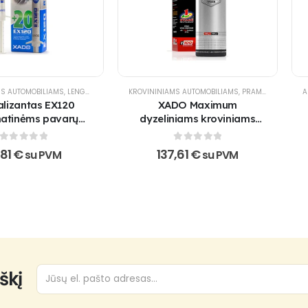
MS AUTOMOBILIAMS
UREIGIAMS
,
XADO PRODUKTAI
,
LENGVIESIEMS AUTOMOBILIAMS
,
XADO-NUOLAIDA
KROVININIAMS AUTOMOBILIAMS
,
REVITALIZANTAI
,
TRANSMISIJAI
,
PRAMONEI
,
REVITAL
,
VISU
A
alizantas EX120
XADO Maximum
atinėms pavarų
dyzeliniams kroviniams
dėžėms
automobiliams
0
out of 5
0
out of 5
,81
€
137,61
€
su PVM
su PVM
škį