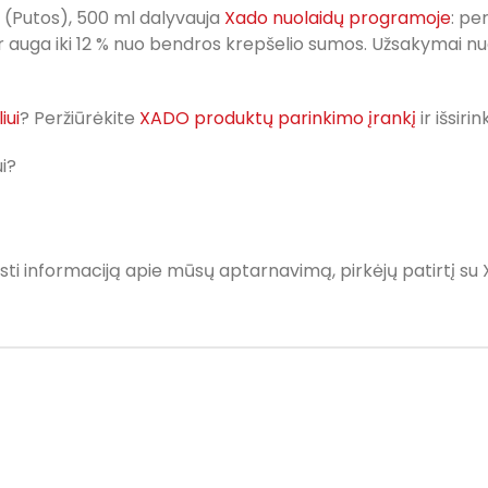
+ (Putos), 500 ml dalyvauja
Xado nuolaidų programoje
: pe
r auga iki 12 % nuo bendros krepšelio sumos. Užsakymai n
iui
? Peržiūrėkite
XADO produktų parinkimo įrankį
ir išsir
i?
sti informaciją apie mūsų aptarnavimą, pirkėjų patirtį su 