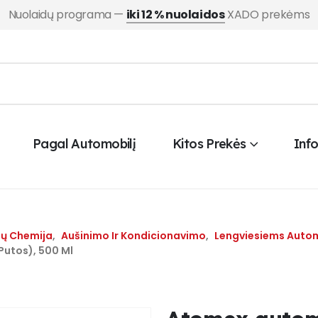
Nuolaidų programa —
iki 12 % nuolaidos
XADO prekėms
Pagal Automobilį
Kitos Prekės
Inf
ių Chemija
,
Aušinimo Ir Kondicionavimo
,
Lengviesiems Auto
Putos), 500 Ml