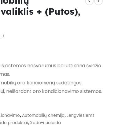
obilių
valiklis + (Putos),
. )
a iš sistemos nešvarumus bei užtikrina šviežio
amas.
mobilių oro koncionierių sudėtingos
mui, neišardant oro kondicionavimo sistemos.
icionavimo
,
Automobilių chemija
,
Lengviesiems
ado produktai
,
Xado-nuolaida