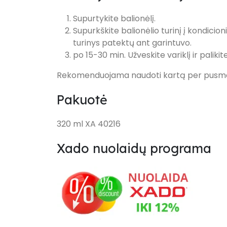
Supurtykite balionėlį.
Supurkškite balionėlio turinį į kondicio
turinys patektų ant garintuvo.
po 15-30 min. Užveskite variklį ir palikite
Rekomenduojama naudoti kartą per pusmetį
Pakuotė
320 ml XA 40216
Xado nuolaidų programa