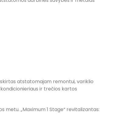
 atstatomos darbinės savybės ir metalas
skirtas atstatomajam remontui, variklio
ondicionieriaus ir trečios kartos
os metu. „Maximum 1 Stage“ revitalizantas: