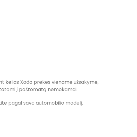
ant kelias Xado prekes viename užsakyme,
ristatomi į paštomatą nemokamai.
inkite pagal savo automobilio modelį.