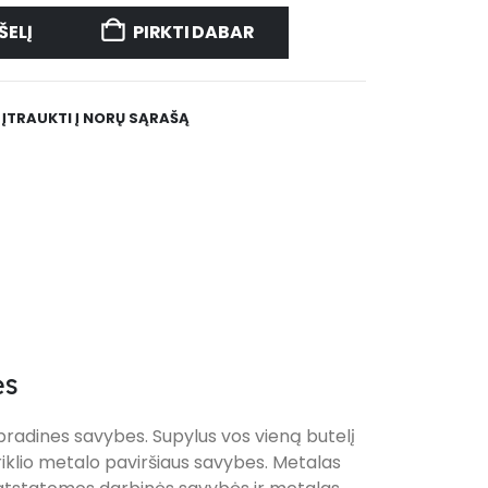
ŠELĮ
PIRKTI DABAR
ĮTRAUKTI Į NORŲ SĄRAŠĄ
ės
vo pradines savybes. Supylus vos vieną butelį
riklio metalo paviršiaus savybes. Metalas