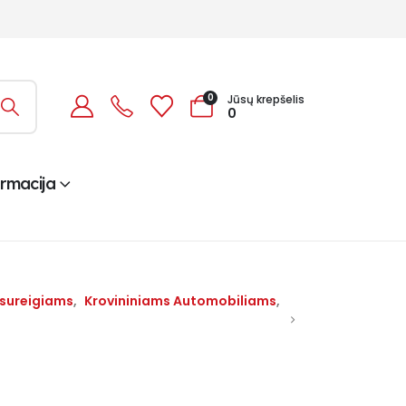
0
Jūsų krepšelis
0
ormacija
isureigiams
,
Krovininiams Automobiliams
,