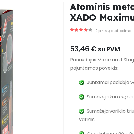
Atominis meta
XADO Maximu
2
pirkėjų atsiliepimai
4
out of 5
53,46
€
su PVM
Panaudojus Maximum 1 Stage
pajuntamas poveikis:
Juntamai padidėja var
Sumažėja kuro sąnaud
Sumažėja variklio triu
variklis.
Gerokai sumažėja išm