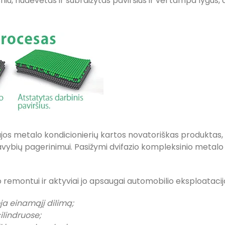
, nudėvėtas ir subraižytas paviršius ir vėl tampa lygus,
jos metalo kondicionierių kartos novatoriškas produktas, 
vybių pagerinimui. Pasižymi dvifazio kompleksinio metalo k
 remontui ir aktyviai jo apsaugai automobilio eksploatacij
ja einamąjį dilimą;
ilindruose;