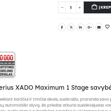
Į KREP
ierius XADO Maximum 1 Stage savyb
veikiant karščiui ir trinčiai dėvisi, susibraižo, praranda sa
ų automobilio alyvą, šis priedas atkuria susidėvėjusias va