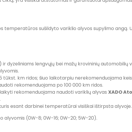
os ciklą, yra visiškai atstatomas ir garantuotai apsaugomas
nės temperatūros sušildyto variklio alyvos supylimo angą. Užves
ir dyzeliniams lengvųjų bei mažų krovininių automobilių var
alyvomis.
,5 tūkst. km ridos; šiuo laikotarpiu nerekomenduojama keist
audoti rekomenduojama po 100 000 km ridos.
laikyti rekomenduojama naudoti variklių alyvas
XADO Ato
.
kuris esant darbinei temperatūrai visiškai ištirpsta alyvoje.
 alyvomis (0W-8; 0W-16; 0W-20; 5W-20).