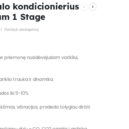
lo kondicionierius
m 1 Stage
|
Parašyti atsiliepimą
 priemonę nusidėvėjusiam varikliui,
iklio trauka ir dinamika.
os iki 5-10%
kšmas, vibracijos, pradeda tolygiau dirbti
etamų dujų – CO, CO2 emisija į aplinką.