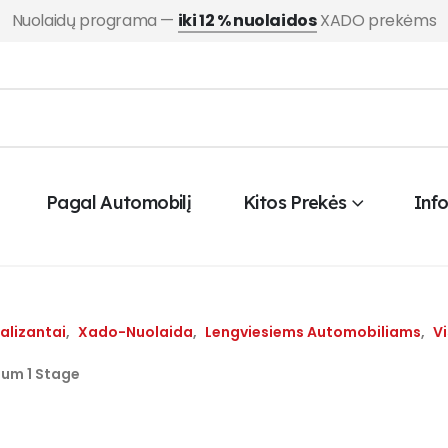
Nuolaidų programa —
iki 12 % nuolaidos
XADO prekėms
Pagal Automobilį
Kitos Prekės
Inf
alizantai
,
Xado-Nuolaida
,
Lengviesiems Automobiliams
,
V
um 1 Stage