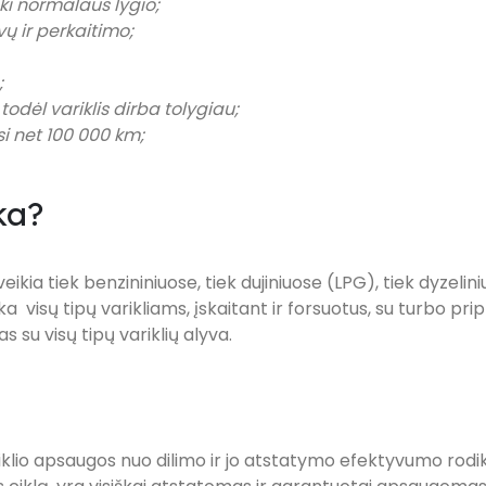
i normalaus lygio;
ų ir perkaitimo;
;
todėl variklis dirba tolygiau;
i net 100 000 km;
ka?
ikia tiek benzininiuose, tiek dujiniuose (LPG), tiek dyzelin
nka visų tipų varikliams, įskaitant ir forsuotus, su turbo prip
s su visų tipų variklių alyva.
klio apsaugos nuo dilimo ir jo atstatymo efektyvumo rodikl