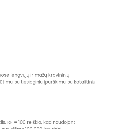
iuose lengvųjų ir mažų krovininių
ūtimu, su tiesioginiu įpurškimu, su katalitiniu
is. RF = 100 reiškia, kad naudojant