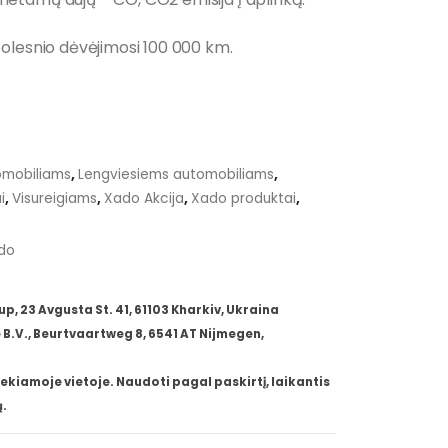
olesnio dėvėjimosi 100 000 km.
omobiliams
,
Lengviesiems automobiliams
,
i
,
Visureigiams
,
Xado Akcija
,
Xado produktai
,
do
 23 Avgusta St. 41, 61103 Kharkiv, Ukraina
B.V., Beurtvaartweg 8, 6541 AT Nijmegen,
ekiamoje vietoje. Naudoti pagal paskirtį, laikantis
.