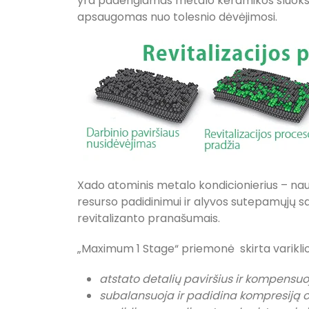
yra padengiamas metalo keramikos sluoksniu
apsaugomas nuo tolesnio dėvėjimosi.
Xado atominis metalo kondicionierius – nau
resurso padidinimui ir alyvos sutepamųjų sa
revitalizanto pranašumais.
„Maximum 1 Stage“ priemonė skirta variklio
atstato detalių paviršius ir kompensuo
subalansuoja ir padidina kompresiją c