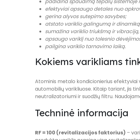
padidina spaudimą tepalų sistemoje ik
efektyviai apsaugo detales nuo apkrov
gerina alyvos sutepimo savybes;
atstato variklio galingumą ir dinamiką
sumažina variklio triukšmą ir vibraciją, 
apsaugo variklį nuo tolesnio dėvėjimos
pailgina variklio tarnavimo laiką.
Kokiems varikliams tin
Atominis metalo kondicionierius efektyviai ve
automobilių varikliuose. Kitaip tariant, jis ti
neutralizatoriumi ir suodžių filtru. Naudojama
Techninė informacija
RF = 100 (revitalizacijos faktorius)
– vari