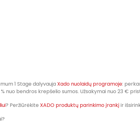
imum 1 Stage dalyvauja
Xado nuolaidų programoje
: perk
 12 % nuo bendros krepšelio sumos. Užsakymai nuo 23 € p
iui
? Peržiūrėkite
XADO produktų parinkimo įrankį
ir išsir
i?