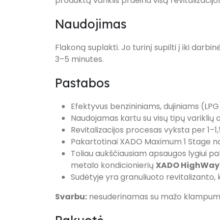
produktą variklis praeina visą revitalizacij
Naudojimas
Flakoną suplakti. Jo turinį supilti į iki darbi
3–5 minutes.
Pastabos
Efektyvus benzininiams, dujiniams (LPG) 
Naudojamas kartu su visų tipų variklių 
Revitalizacijos procesas vyksta per 1–1
Pakartotinai XADO Maximum 1 Stage n
Toliau aukščiausiam apsaugos lygiui pa
metalo kondicionierių
XADO HighWay
Sudėtyje yra granuliuoto revitalizanto, 
Svarbu:
nesuderinamas su mažo klampumo