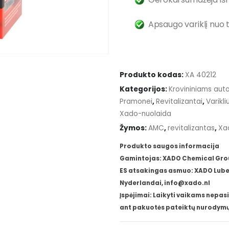
Apsaugo variklį nuo t
Produkto kodas:
XA 40212
Kategorijos:
Krovininiams aut
Pramonei
,
Revitalizantai
,
Varikliu
Xado-nuolaida
Žymos:
AMC
,
revitalizantas
,
Xa
Produkto saugos informacija
Gamintojas: XADO Chemical Group,
ES atsakingas asmuo: XADO Lube 
Nyderlandai, info@xado.nl
Įspėjimai: Laikyti vaikams nepasi
ant pakuotės pateiktų nurodymų