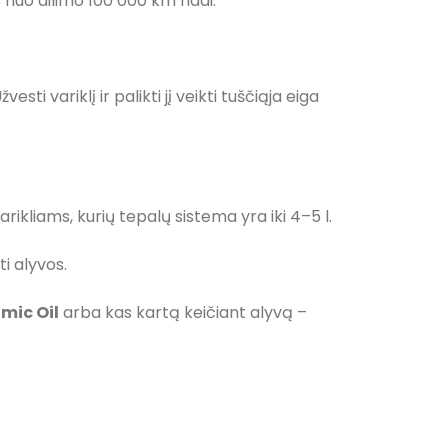
 nuo dilimo 100 000 km ridai.
ti variklį ir palikti jį veikti tuščiąja eiga
ikliams, kurių tepalų sistema yra iki 4–5 l.
i alyvos.
mic Oil
arba kas kartą keičiant alyvą –