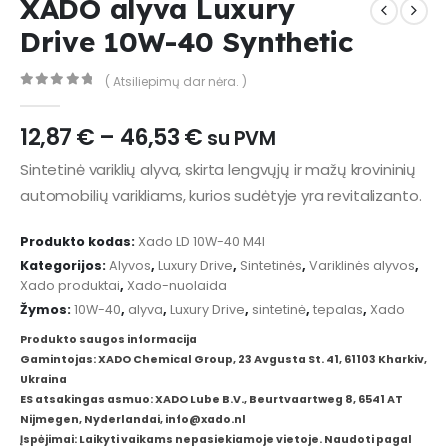
XADO alyva Luxury
Drive 10W-40 Synthetic
( Atsiliepimų dar nėra. )
0
out of 5
Price
12,87
€
–
46,53
€
su PVM
range:
Sintetinė variklių alyva, skirta lengvųjų ir mažų krovininių
12,87 €
automobilių varikliams, kurios sudėtyje yra revitalizanto.
through
46,53 €
Produkto kodas:
Xado LD 10W-40 M4l
Kategorijos:
Alyvos
,
Luxury Drive
,
Sintetinės
,
Variklinės alyvos
,
Xado produktai
,
Xado-nuolaida
Žymos:
10W-40
,
alyva
,
Luxury Drive
,
sintetinė
,
tepalas
,
Xado
Produkto saugos informacija
Gamintojas: XADO Chemical Group, 23 Avgusta St. 41, 61103 Kharkiv,
Ukraina
ES atsakingas asmuo: XADO Lube B.V., Beurtvaartweg 8, 6541 AT
Nijmegen, Nyderlandai, info@xado.nl
Įspėjimai: Laikyti vaikams nepasiekiamoje vietoje. Naudoti pagal