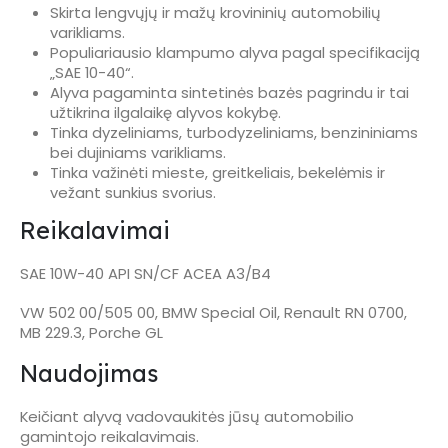
Skirta lengvųjų ir mažų krovininių automobilių
varikliams.
Populiariausio klampumo alyva pagal specifikaciją
„SAE 10-40“.
Alyva pagaminta sintetinės bazės pagrindu ir tai
užtikrina ilgalaikę alyvos kokybę.
Tinka dyzeliniams, turbodyzeliniams, benzininiams
bei dujiniams varikliams.
Tinka važinėti mieste, greitkeliais, bekelėmis ir
vežant sunkius svorius.
Reikalavimai
SAE 10W-40 API SN/CF ACEA A3/B4
VW 502 00/505 00, BMW Special Oil, Renault RN 0700,
MB 229.3, Porche GL
Naudojimas
Keičiant alyvą vadovaukitės jūsų automobilio
gamintojo reikalavimais.