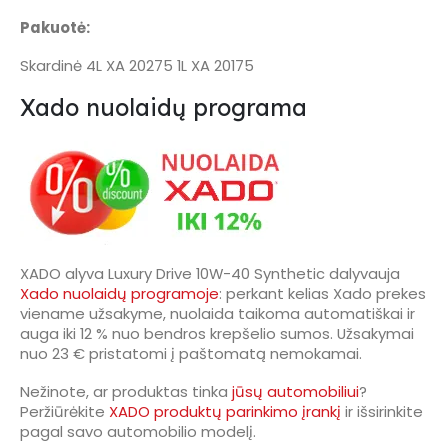
Pakuotė:
Skardinė 4L XA 20275 1L XA 20175
Xado nuolaidų programa
XADO alyva Luxury Drive 10W-40 Synthetic dalyvauja
Xado nuolaidų programoje
: perkant kelias Xado prekes
viename užsakyme, nuolaida taikoma automatiškai ir
auga iki 12 % nuo bendros krepšelio sumos. Užsakymai
nuo 23 € pristatomi į paštomatą nemokamai.
Nežinote, ar produktas tinka
jūsų automobiliui
?
Peržiūrėkite
XADO produktų parinkimo įrankį
ir išsirinkite
pagal savo automobilio modelį.