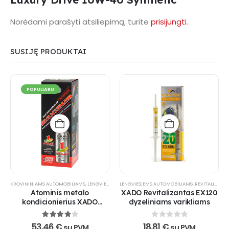
Norėdami parašyti atsiliepimą, turite
prisijungti
.
SUSIJĘ PRODUKTAI
POPULIARU
KROVININIAMS AUTOMOBILIAMS
,
LENGVIESIEMS AUTOMOBILIAMS
LENGVIESIEMS AUTOMOBILIAMS
,
PRAMONEI
,
REVITALIZANTAI
,
REVITALIZANTAI
,
Atominis metalo
XADO Revitalizantas EX120
kondicionierius XADO
dyzeliniams varikliams
Maximum 1 Stage
4
out of 5
0
out of 5
53,46
€
18,81
€
su PVM
su PVM