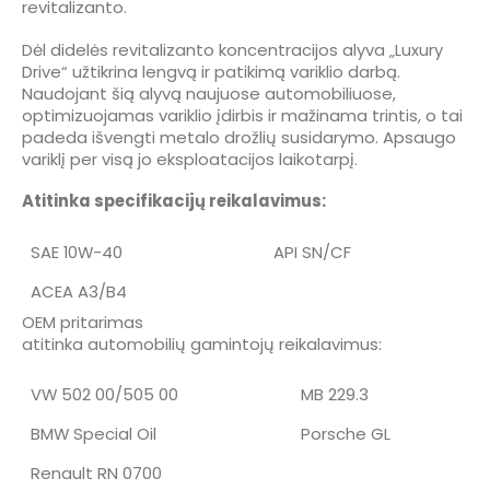
revitalizanto.
Dėl didelės revitalizanto koncentracijos alyva „Luxury
Drive“ užtikrina lengvą ir patikimą variklio darbą.
Naudojant šią alyvą naujuose automobiliuose,
optimizuojamas variklio įdirbis ir mažinama trintis, o tai
padeda išvengti metalo drožlių susidarymo. Apsaugo
variklį per visą jo eksploatacijos laikotarpį.
Atitinka specifikacijų reikalavimus:
SAE 10W-40
API SN/CF
ACEA A3/B4
OEM pritarimas
atitinka automobilių gamintojų reikalavimus:
VW 502 00/505 00
MB 229.3
BMW Special Oil
Porsche GL
Renault RN 0700