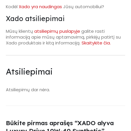
Kodėl
Xado yra naudingas
Jūsų automobiliui?
Xado atsiliepimai
Mūsų klientų
atsiliepimų puslapyje
galite rasti
informaciją apie mūsų aptarnavimą, pirkėjų patirtį su
Xado produktais ir kitą informaciją.
Skaitykite čia.
Atsiliepimai
Atsiliepimų dar nėra.
Būkite pirmas aprašęs “XADO alyva
Luxury Drive 10W-40 Synthetic”