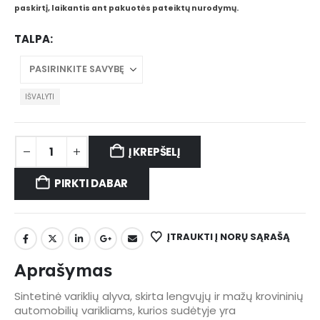
paskirtį, laikantis ant pakuotės pateiktų nurodymų.
TALPA
IŠVALYTI
Į KREPŠELĮ
PIRKTI DABAR
ĮTRAUKTI Į NORŲ SĄRAŠĄ
Aprašymas
Sintetinė variklių alyva, skirta lengvųjų ir mažų krovininių
automobilių varikliams, kurios sudėtyje yra