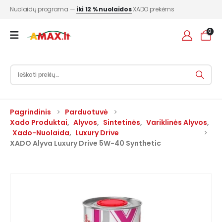
Nuolaidų programa —
iki 12 % nuolaidos
XADO prekėms
0
Pagrindinis
Parduotuvė
Xado Produktai
,
Alyvos
,
Sintetinės
,
Variklinės Alyvos
,
Xado-Nuolaida
,
Luxury Drive
XADO Alyva Luxury Drive 5W-40 Synthetic