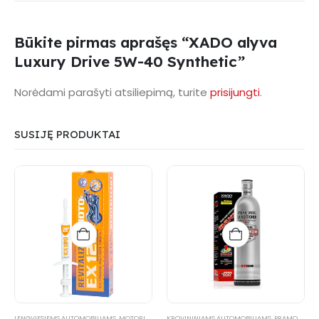
Būkite pirmas aprašęs “XADO alyva
Luxury Drive 5W-40 Synthetic”
Norėdami parašyti atsiliepimą, turite
prisijungti
.
SUSIJĘ PRODUKTAI
LENGVIESIEMS AUTOMOBILIAMS
,
MOTORINEI TECHNIKAI
KROVININIAMS AUTOMOBILIAMS
,
MOTORINEI TECHNIKAI
,
REVITALIZANTA
,
PRAMONEI
,
RE