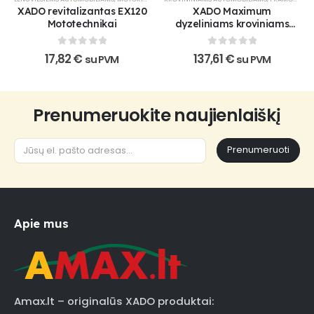
XADO revitalizantas EX120
XADO Maximum
Mototechnikai
dyzeliniams kroviniams
automobiliams
0
out of 5
0
out of 5
17,82
€
137,61
€
su PVM
su PVM
Prenumeruokite naujienlaiškį
Prenumeruoti
Apie mus
Amax.lt – originalūs XADO produktai: