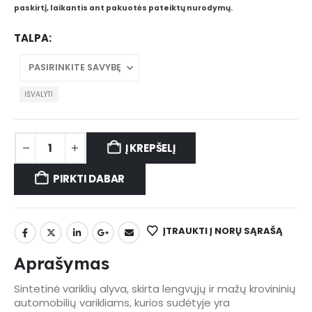
paskirtį, laikantis ant pakuotės pateiktų nurodymų.
TALPA
IŠVALYTI
Į KREPŠELĮ
PIRKTI DABAR
ĮTRAUKTI Į NORŲ SĄRAŠĄ
Aprašymas
Sintetinė variklių alyva, skirta lengvųjų ir mažų krovininių
automobilių varikliams, kurios sudėtyje yra