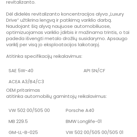
revitalizanto.
Dėl didelės revitalizanto koncentracijos alyva „Luxury
Drive“ užtikrina lengvą ir patikimą variklio darbą.
Naudojant šią alyvą naujuose automobiliuose,
optimizuojamas variklio įdirbis ir mažinama trintis, o tai
padeda išvengti metalo drožlių susidarymo. Apsaugo
variklį per visą jo eksploatacijos laikotarpį.
Atitinka specifikacijų reikalavimus:
SAE 5W-40
API SN/CF
ACEA A3/B4/C3
OEM pritarimas
atitinka automobilių gamintojų reikalavimus:
VW 502 00/505 00
Porsche A40
MB 229.5
BMW Longlife-01
GM-LL-B-025
VW 502 00/505 00/505 01