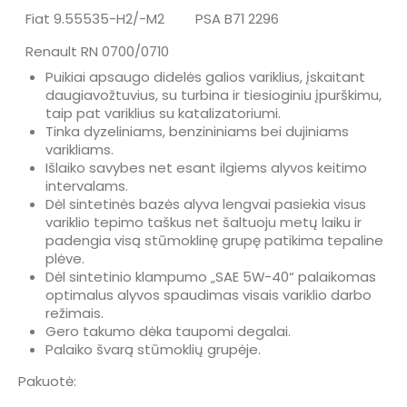
Fiat 9.55535-H2/-M2
PSA B71 2296
Renault RN 0700/0710
Puikiai apsaugo didelės galios variklius, įskaitant
daugiavožtuvius, su turbina ir tiesioginiu įpurškimu,
taip pat variklius su katalizatoriumi.
Tinka dyzeliniams, benzininiams bei dujiniams
varikliams.
Išlaiko savybes net esant ilgiems alyvos keitimo
intervalams.
Dėl sintetinės bazės alyva lengvai pasiekia visus
variklio tepimo taškus net šaltuoju metų laiku ir
padengia visą stūmoklinę grupę patikima tepaline
plėve.
Dėl sintetinio klampumo „SAE 5W-40“ palaikomas
optimalus alyvos spaudimas visais variklio darbo
režimais.
Gero takumo dėka taupomi degalai.
Palaiko švarą stūmoklių grupėje.
Pakuotė: