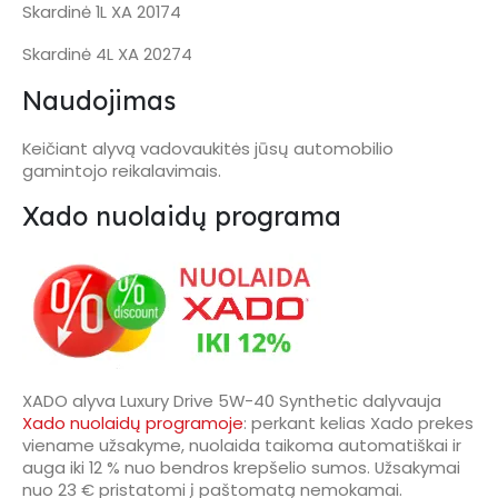
Skardinė 1L XA 20174
Skardinė 4L XA 20274
Naudojimas
Keičiant alyvą vadovaukitės jūsų automobilio
gamintojo reikalavimais.
Xado nuolaidų programa
XADO alyva Luxury Drive 5W-40 Synthetic dalyvauja
Xado nuolaidų programoje
: perkant kelias Xado prekes
viename užsakyme, nuolaida taikoma automatiškai ir
auga iki 12 % nuo bendros krepšelio sumos. Užsakymai
nuo 23 € pristatomi į paštomatą nemokamai.