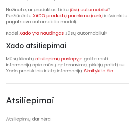
Nežinote, ar produktas tinka
jūsų automobiliui
?
Peržiūrėkite
XADO produktų parinkimo įrankį
ir išsirinkite
pagal savo automobilio modelį.
Kodėl
Xado yra naudingas
Jūsų automobiliui?
Xado atsiliepimai
Mūsų klientų
atsiliepimų puslapyje
galite rasti
informaciją apie mūsų aptarnavimą, pirkėjų patirtį su
Xado produktais ir kitą informaciją.
Skaitykite čia.
Atsiliepimai
Atsiliepimų dar nėra.