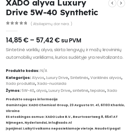
XADO alyva Luxury
Drive 5W-40 Synthetic
( Atsiliepimų dar nėra. )
0
out of 5
Price
14,85
€
–
57,42
€
su PVM
range:
Sintetinė variklių alyva, skirta lengvųjų ir mažų krovininių
14,85 €
automobilių varikliams, kurios sudėtyje yra revitalizanto.
through
57,42 €
Produkto kodas:
N/A
Kategorijos:
Alyvos
,
Luxury Drive
,
Sintetinės
,
Variklinės alyvos
,
Xado produktai
,
Xado-nuolaida
Žymos:
5W-40
,
alyva
,
Luxury Drive
,
sintetinė
,
tepalas
,
Xado
Produkto saugos informacija
Gamintojas: XADO Chemical Group, 23 Avgusta St. 41, 61103 Kharkiv,
Ukraina
ES atsakingas asmuo: XADO Lube B.V., Beurtvaartweg 8, 6541 AT
Nijmegen, Nyderlandai, info@xado.nl
Įspėjimai: Laikyti vaikams nepasiekiamoje vietoje. Naudoti pagal