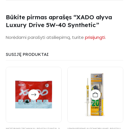
Būkite pirmas aprašęs “XADO alyva
Luxury Drive 5W-40 Synthetic”
Norėdami parašyti atsiliepimą, turite
prisijungti
.
SUSIJĘ PRODUKTAI
This
product
has
multiple
variants.
The
options
MOTORINEI TECHNIKAI
,
REVITALIZANTAI
,
XADO PRODUKTAI
LENGVIESIEMS AUTOMOBILIAMS
,
XADO-NUOLAIDA
,
REVITALIZANTAI