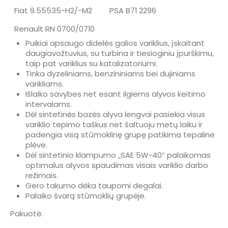
Fiat 9.55535-H2/-M2
PSA B71 2296
Renault RN 0700/0710
Puikiai apsaugo didelės galios variklius, įskaitant
daugiavožtuvius, su turbina ir tiesioginiu įpurškimu,
taip pat variklius su katalizatoriumi.
Tinka dyzeliniams, benzininiams bei dujiniams
varikliams.
Išlaiko savybes net esant ilgiems alyvos keitimo
intervalams.
Dėl sintetinės bazės alyva lengvai pasiekia visus
variklio tepimo taškus net šaltuoju metų laiku ir
padengia visą stūmoklinę grupę patikima tepaline
plėve.
Dėl sintetinio klampumo „SAE 5W-40“ palaikomas
optimalus alyvos spaudimas visais variklio darbo
režimais.
Gero takumo dėka taupomi degalai.
Palaiko švarą stūmoklių grupėje.
Pakuotė: