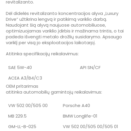
revitalizanto.
Dėl didelės revitalizanto koncentracijos alyva „Luxury
Drive“ užtikrina lengvą ir patikimą variklio darbą.
Naudojant šią alyvą naujuose automobiliuose,
optimizuojamas variklio įdirbis ir mažinama trintis, o tai
padeda išvengti metalo drožlių susidarymo. Apsaugo
variklį per visą jo eksploatacijos laikotarpį.
Atitinka specifikacijų reikalavimus:
SAE 5W-40
API SN/CF
ACEA A3/B4/C3
OEM pritarimas
atitinka automobilių gamintojų reikalavimus:
VW 502 00/505 00
Porsche A40
MB 229.5
BMW Longlife-01
GM-LL-B-025
VW 502 00/505 00/505 01