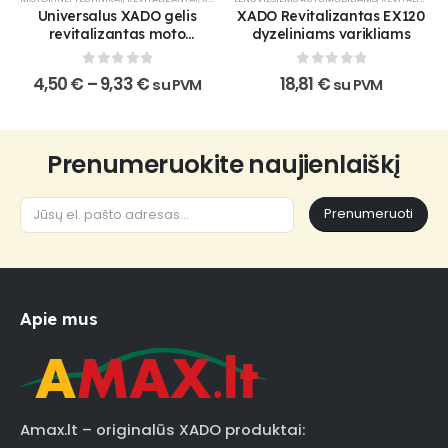
may
Universalus XADO gelis
XADO Revitalizantas EX120
be
revitalizantas moto
dyzeliniams varikliams
chosen
technikai
on
0
out of 5
0
out of 5
Price
4,50
€
–
9,33
€
18,81
€
su PVM
su PVM
the
range:
product
4,50 €
through
page
9,33 €
Prenumeruokite naujienlaiškį
Prenumeruoti
Apie mus
Amax.lt – originalūs XADO produktai: