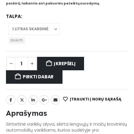
paskirtį, laikantis ant pakuotės pateiktų nurodymų.
TALPA
IŠVALYTI
Į KREPŠELĮ
PIRKTI DABAR
ĮTRAUKTI Į NORŲ SĄRAŠĄ
Aprašymas
Sintetinė variklių alyva, skirta lengvųjų ir mažų krovininių
automobilių varikliams, kurios sudėtyje yra