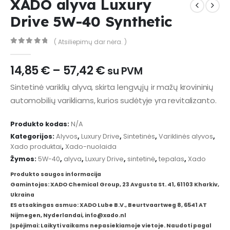
XADO alyva Luxury
Drive 5W-40 Synthetic
( Atsiliepimų dar nėra. )
0
out of 5
Price
14,85
€
–
57,42
€
su PVM
range:
Sintetinė variklių alyva, skirta lengvųjų ir mažų krovininių
14,85 €
automobilių varikliams, kurios sudėtyje yra revitalizanto.
through
57,42 €
Produkto kodas:
N/A
Kategorijos:
Alyvos
,
Luxury Drive
,
Sintetinės
,
Variklinės alyvos
,
Xado produktai
,
Xado-nuolaida
Žymos:
5W-40
,
alyva
,
Luxury Drive
,
sintetinė
,
tepalas
,
Xado
Produkto saugos informacija
Gamintojas: XADO Chemical Group, 23 Avgusta St. 41, 61103 Kharkiv,
Ukraina
ES atsakingas asmuo: XADO Lube B.V., Beurtvaartweg 8, 6541 AT
Nijmegen, Nyderlandai, info@xado.nl
Įspėjimai: Laikyti vaikams nepasiekiamoje vietoje. Naudoti pagal