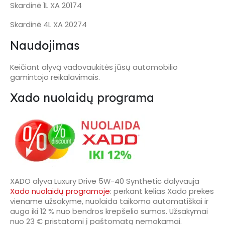
Skardinė 1L XA 20174
Skardinė 4L XA 20274
Naudojimas
Keičiant alyvą vadovaukitės jūsų automobilio
gamintojo reikalavimais.
Xado nuolaidų programa
XADO alyva Luxury Drive 5W-40 Synthetic dalyvauja
Xado nuolaidų programoje
: perkant kelias Xado prekes
viename užsakyme, nuolaida taikoma automatiškai ir
auga iki 12 % nuo bendros krepšelio sumos. Užsakymai
nuo 23 € pristatomi į paštomatą nemokamai.