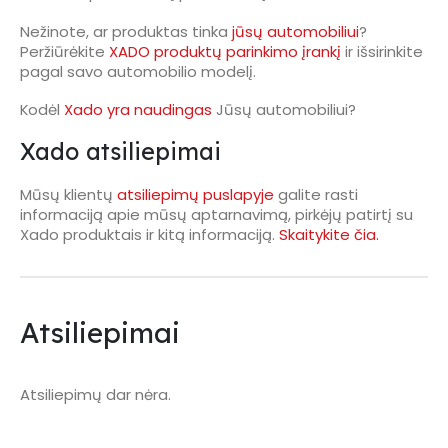
Nežinote, ar produktas tinka
jūsų automobiliui
?
Peržiūrėkite
XADO produktų parinkimo įrankį
ir išsirinkite
pagal savo automobilio modelį.
Kodėl
Xado yra naudingas
Jūsų automobiliui?
Xado atsiliepimai
Mūsų klientų
atsiliepimų puslapyje
galite rasti
informaciją apie mūsų aptarnavimą, pirkėjų patirtį su
Xado produktais ir kitą informaciją.
Skaitykite čia.
Atsiliepimai
Atsiliepimų dar nėra.