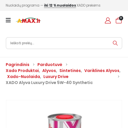
Nuolaidų programa —
iki 12 % nuolaidos
XADO prekėms
0
Pagrindinis
Parduotuvė
Xado Produktai
,
Alyvos
,
Sintetinės
,
Variklinės Alyvos
,
Xado-Nuolaida
,
Luxury Drive
XADO Alyva Luxury Drive 5W-40 Synthetic