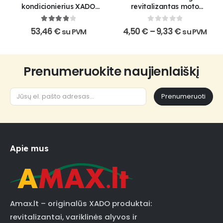
be
kondicionierius XADO
revitalizantas moto
chosen
Maximum 1 Stage
technikai
on
4
out of 5
0
out of 5
Price
53,46
€
4,50
€
–
9,33
€
su PVM
su PVM
the
range:
product
4,50 €
through
page
9,33 €
Prenumeruokite naujienlaiškį
Prenumeruoti
Apie mus
Amax.lt – originalūs XADO produktai:
revitalizantai, variklinės alyvos ir