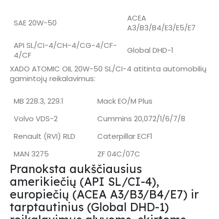
ACEA
SAE 20W-50
A3/B3/B4/E3/E5/E7
API SL/CI-4/CH-4/CG-4/CF-
Global DHD-1
4/CF
XADO ATOMIC OIL 20W-50 SL/CI-4 atitinta automobilių
gamintojų reikalavimus:
MB 228.3, 229.1
Mack EO/M Plus
Volvo VDS-2
Cummins 20,072/1/6/7/8
Renault (RVI) RLD
Caterpillar ECF1
MAN 3275
ZF 04C/07C
Pranoksta aukščiausius
amerikiečių (API SL/CI-4),
europiečių (ACEA A3/B3/B4/E7) ir
tarptautinius (Global DHD-1)