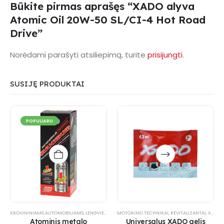
Būkite pirmas aprašęs “XADO alyva
Atomic Oil 20W-50 SL/CI-4 Hot Road
Drive”
Norėdami parašyti atsiliepimą, turite
prisijungti
.
SUSIJĘ PRODUKTAI
POPULIARU
This
product
has
multiple
variants.
The
options
KROVININIAMS AUTOMOBILIAMS
,
LENGVIESIEMS AUTOMOBILIAMS
MOTORINEI TECHNIKAI
,
PRAMONEI
,
REVITALIZANTAI
,
REVITALIZANTAI
,
XADO PRODUKTAI
,
may
Atominis metalo
Universalus XADO gelis