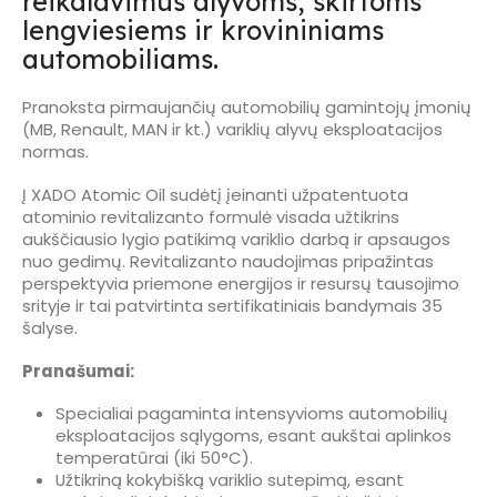
reikalavimus alyvoms, skirtoms
lengviesiems ir krovininiams
automobiliams.
Pranoksta pirmaujančių automobilių gamintojų įmonių
(MB, Renault, MAN ir kt.) variklių alyvų eksploatacijos
normas.
Į XADO Atomic Oil sudėtį įeinanti užpatentuota
atominio revitalizanto formulė visada užtikrins
aukščiausio lygio patikimą variklio darbą ir apsaugos
nuo gedimų. Revitalizanto naudojimas pripažintas
perspektyvia priemone energijos ir resursų tausojimo
srityje ir tai patvirtinta sertifikatiniais bandymais 35
šalyse.
Pranašumai:
Specialiai pagaminta intensyvioms automobilių
eksploatacijos sąlygoms, esant aukštai aplinkos
temperatūrai (iki 50°C).
Užtikriną kokybišką variklio sutepimą, esant