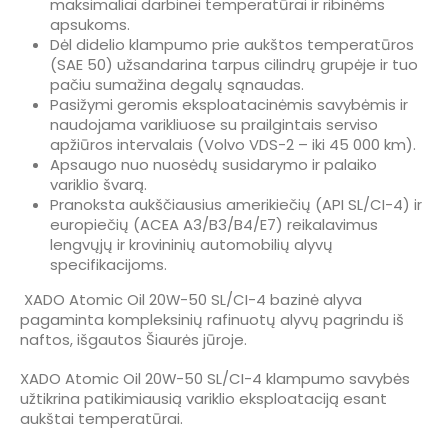
maksimaliai darbinei temperatūrai ir ribinėms
apsukoms.
Dėl didelio klampumo prie aukštos temperatūros
(SAE 50) užsandarina tarpus cilindrų grupėje ir tuo
pačiu sumažina degalų sąnaudas.
Pasižymi geromis eksploatacinėmis savybėmis ir
naudojama varikliuose su prailgintais serviso
apžiūros intervalais (Volvo VDS-2 – iki 45 000 km).
Apsaugo nuo nuosėdų susidarymo ir palaiko
variklio švarą.
Pranoksta aukščiausius amerikiečių (API SL/CI-4) ir
europiečių (ACEA A3/B3/B4/E7) reikalavimus
lengvųjų ir krovininių automobilių alyvų
specifikacijoms.
XADO Atomic Oil 20W-50 SL/CI-4 bazinė alyva
pagaminta kompleksinių rafinuotų alyvų pagrindu iš
naftos, išgautos Šiaurės jūroje.
XADO Atomic Oil 20W-50 SL/CI-4 klampumo savybės
užtikrina patikimiausią variklio eksploataciją esant
aukštai temperatūrai.