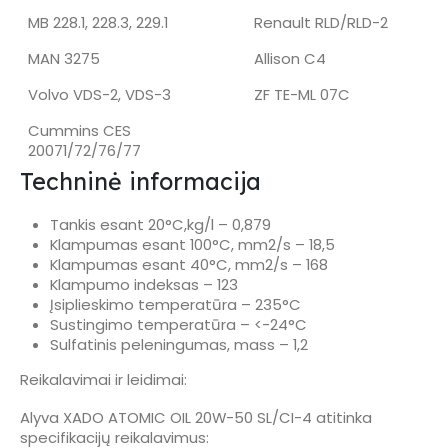
MB 228.1, 228.3, 229.1
Renault RLD/RLD-2
MAN 3275
Allison C4
Volvo VDS-2, VDS-3
ZF TE-ML 07C
Cummins CES
20071/72/76/77
Techninė informacija
Tankis esant 20°C,kg/l – 0,879
Klampumas esant 100°C, mm2/s – 18,5
Klampumas esant 40°C, mm2/s – 168
Klampumo indeksas – 123
Įsiplieskimo temperatūra – 235°C
Sustingimo temperatūra – <-24°C
Sulfatinis peleningumas, mass – 1,2
Reikalavimai ir leidimai:
Alyva XADO ATOMIC OIL 20W-50 SL/CI-4 atitinka
specifikacijų reikalavimus: