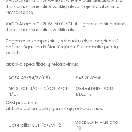
XADO Atomic Oil 20W-50 SL/CI-4 – aukščiausios klasės
itin klampi mineralinė variklių alyva. Joje yra atominio
revitalizanto.
XADO Atomic Oil 20W-50 SL/CI-4 – geriausia šiuolaikinė
itin klampi mineralinė variklių alyva.
Pagaminta kompleksinių rafinuotų alyvų pagrindu iš
naftos, išgautos iš Šiaurės jūros. Su specialių priedų
paketu.
atitinka specifikacijų reikalavimus:
ACEA A3/B4/E7(08)
SAE 20W-50
API SL/CI-4/CH-4/CG-4/CF-
Global DHD-1/DLD-
4/CF
1/DLD-3
OEM pritarimas
atitinka automobilių gamintojų reikalavimus:
Mack EO-M Plus and
Caterpillar ECF-1a/ECF-2
T10