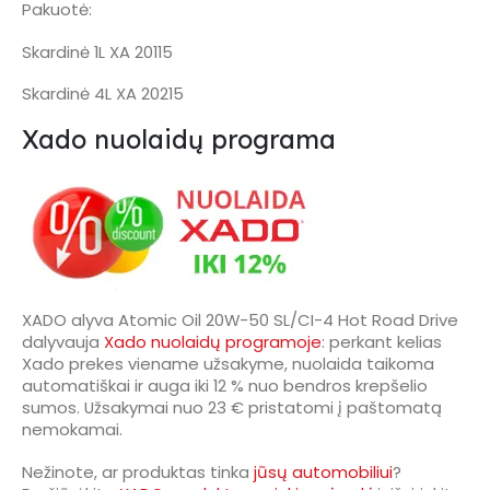
Pakuotė:
Skardinė 1L XA 20115
Skardinė 4L XA 20215
Xado nuolaidų programa
XADO alyva Atomic Oil 20W-50 SL/CI-4 Hot Road Drive
dalyvauja
Xado nuolaidų programoje
: perkant kelias
Xado prekes viename užsakyme, nuolaida taikoma
automatiškai ir auga iki 12 % nuo bendros krepšelio
sumos. Užsakymai nuo 23 € pristatomi į paštomatą
nemokamai.
Nežinote, ar produktas tinka
jūsų automobiliui
?