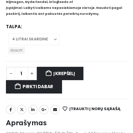
Nijmegen, Nyderlandai, info@xado.nl
Įspėjimai: Laikyti vaikams nepasiekiamoje vietoje. Naudoti pagal
paskirtį, laikantis ant pakuotės pateiktų nurodymų.
TALPA
IŠVALYTI
Į KREPŠELĮ
PIRKTI DABAR
ĮTRAUKTI Į NORŲ SĄRAŠĄ
Aprašymas