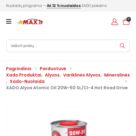
Nuolaidų programa —
iki 12 % nuolaidos
XADO prekėms
0
Pagrindinis
Parduotuvė
Xado Produktai
,
Alyvos
,
Variklinės Alyvos
,
Mineralinės
,
Xado-Nuolaida
XADO Alyva Atomic Oil 20W-50 SL/CI-4 Hot Road Drive