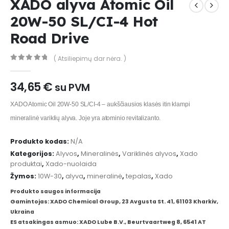
XADO alyva Atomic Oil
20W-50 SL/CI-4 Hot
Road Drive
( Atsiliepimų dar nėra. )
0
out of 5
34,65
€
su PVM
XADO Atomic Oil 20W-50 SL/CI-4 – aukščiausios klasės itin klampi
mineralinė variklių alyva. Joje yra atominio revitalizanto.
Produkto kodas:
N/A
Kategorijos:
Alyvos
,
Mineralinės
,
Variklinės alyvos
,
Xado
produktai
,
Xado-nuolaida
Žymos:
10W-30
,
alyva
,
mineralinė
,
tepalas
,
Xado
Produkto saugos informacija
Gamintojas: XADO Chemical Group, 23 Avgusta St. 41, 61103 Kharkiv,
Ukraina
ES atsakingas asmuo: XADO Lube B.V., Beurtvaartweg 8, 6541 AT