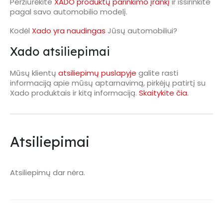
Peržiūrėkite
XADO produktų parinkimo įrankį
ir išsirinkite
pagal savo automobilio modelį.
Kodėl
Xado yra naudingas
Jūsų automobiliui?
Xado atsiliepimai
Mūsų klientų
atsiliepimų puslapyje
galite rasti
informaciją apie mūsų aptarnavimą, pirkėjų patirtį su
Xado produktais ir kitą informaciją.
Skaitykite čia.
Atsiliepimai
Atsiliepimų dar nėra.