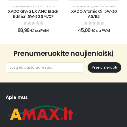
NEGAMINAMOS
,
XADO-NUOLAIDA
NEGAMINAMOS
,
XADO-NUOLAIDA
XADO alyva LX AMC Black
XADO Atomic Oil 5W-30
Edition 5W-30 SM/CF
A5/B5
0
out of 5
0
out of 5
68,99
€
45,00
€
su PVM
su PVM
Prenumeruokite naujienlaiškį
Prenumeruoti
Apie mus