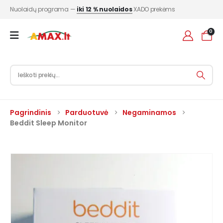
Nuolaidų programa —
iki 12 % nuolaidos
XADO prekėms
0
Pagrindinis
Parduotuvė
Negaminamos
Beddit Sleep Monitor