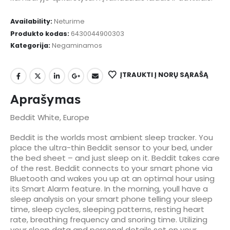
Availability:
Neturime
Produkto kodas:
6430044900303
Kategorija:
Negaminamos
ĮTRAUKTI Į NORŲ SĄRAŠĄ
Aprašymas
Beddit White, Europe
Beddit is the worlds most ambient sleep tracker. You
place the ultra-thin Beddit sensor to your bed, under
the bed sheet – and just sleep on it. Beddit takes care
of the rest. Beddit connects to your smart phone via
Bluetooth and wakes you up at an optimal hour using
its Smart Alarm feature. In the morning, youll have a
sleep analysis on your smart phone telling your sleep
time, sleep cycles, sleeping patterns, resting heart
rate, breathing frequency and snoring time. Utilizing
your sleep data and personal details set on your