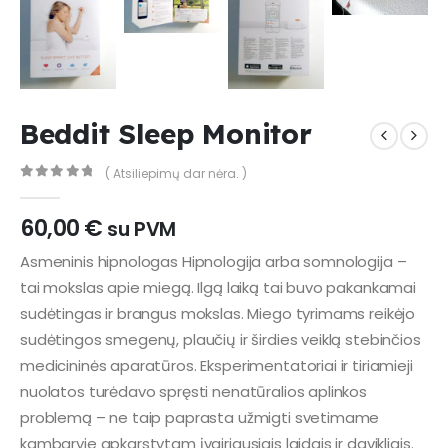
Beddit Sleep Monitor
( Atsiliepimų dar nėra. )
0
out of 5
60,00
€
su PVM
Asmeninis hipnologas Hipnologija arba somnologija –
tai mokslas apie miegą. Ilgą laiką tai buvo pakankamai
sudėtingas ir brangus mokslas. Miego tyrimams reikėjo
sudėtingos smegenų, plaučių ir širdies veiklą stebinčios
medicininės aparatūros. Eksperimentatoriai ir tiriamieji
nuolatos turėdavo spręsti nenatūralios aplinkos
problemą – ne taip paprasta užmigti svetimame
kambaryje apkarstytam įvairiausiais laidais ir davikliais.