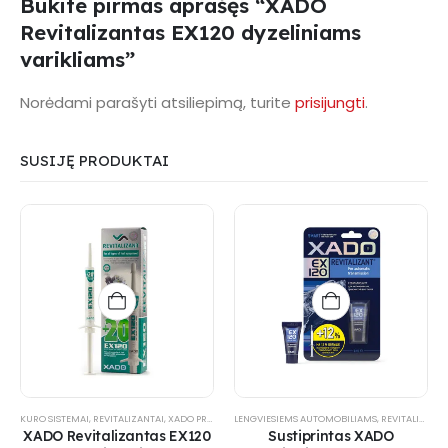
Būkite pirmas aprašęs “XADO
Revitalizantas EX120 dyzeliniams
varikliams”
Norėdami parašyti atsiliepimą, turite
prisijungti
.
SUSIJĘ PRODUKTAI
KURO SISTEMAI
,
REVITALIZANTAI
,
XADO PRODUKTAI
LENGVIESIEMS AUTOMOBILIAMS
,
XADO-NUOLAIDA
,
REVITALIZANTAI
XADO Revitalizantas EX120
Sustiprintas XADO