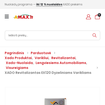
Nuolaidų programa —
iki 12 % nuolaidos
XADO prekėms
0
Pagrindinis
Parduotuvė
Xado Produktai
,
Varikliui
,
Revitalizantai
,
Xado-Nuolaida
,
Lengviesiems Automobiliams
,
Visureigiams
XADO Revitalizantas EX120 Dyzeliniams Varikliams