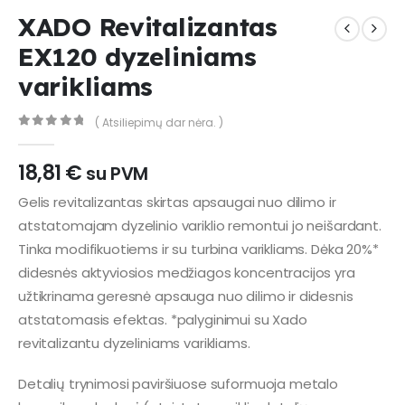
XADO Revitalizantas
EX120 dyzeliniams
varikliams
( Atsiliepimų dar nėra. )
0
out of 5
18,81
€
su PVM
Gelis revitalizantas skirtas apsaugai nuo dilimo ir
atstatomajam dyzelinio variklio remontui jo neišardant.
Tinka modifikuotiems ir su turbina varikliams. Dėka 20%*
didesnės aktyviosios medžiagos koncentracijos yra
užtikrinama geresnė apsauga nuo dilimo ir didesnis
atstatomasis efektas. *palyginimui su Xado
revitalizantu dyzeliniams varikliams.
Detalių trynimosi paviršiuose suformuoja metalo