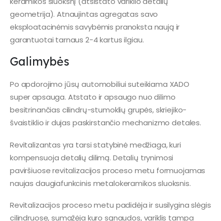
keramikos sluoksnį (atsistato variklio detalių
geometrija). Atnaujintas agregatas savo
eksploatacinėmis savybėmis pranoksta naują ir
garantuotai tarnaus 2-4 kartus ilgiau.
Galimybės
Po apdorojimo jūsų automobiliui suteikiama XADO
super apsauga. Atstato ir apsaugo nuo dilimo
besitrinančias cilindrų-stumoklių grupės, skriejiko-
švaistiklio ir dujas paskirstančio mechanizmo detales.
Revitalizantas yra tarsi statybinė medžiaga, kuri
kompensuoja detalių dilimą. Detalių trynimosi
paviršiuose revitalizacijos proceso metu formuojamas
naujas daugiafunkcinis metalokeramikos sluoksnis.
Revitalizacijos proceso metu padidėja ir susilygina slėgis
cilindruose, sumažėja kuro sąnaudos, variklis tampa