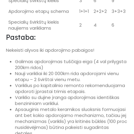
Specialių švirkštų kiekis
3
6
9
Apdorojimo etapų schema
1+1+1
2+2+2
3+3+3
Specialių švirkštų kiekis
2
4
6
naujiems varikliams
Pastaba:
Nekeisti alyvos iki apdorojimo pabaigos!
Galimas apdorojimas tuščiąja eiga (4 val prilygsta
200km ridos)
Nauji varikliai iki 20 000km rida apdorojami vienu
etapu – 2 švirštai vienu metu.
Variklius po kapitalinio remonto rekomenduojama
apdoroti įprastai trimis etapais.
Variklio su dujine įranga apdorojimas identiškas
benzininiam varikliui.
Apsauginis metalo keramikos sluoksnis formuojasi
ant bet kokio apdorojamo mechanizmo, tačiau jej
mechanizmas (variklis) yra kritinės būklės (100 proc
nusidėvėjimas) būtina pakeisti sugadintas
detales.