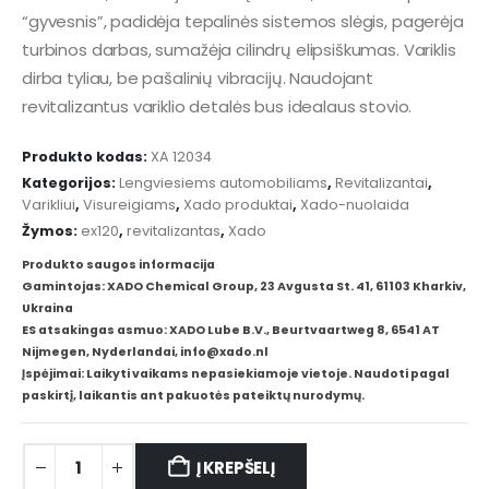
“gyvesnis”, padidėja tepalinės sistemos slėgis, pagerėja
turbinos darbas, sumažėja cilindrų elipsiškumas. Variklis
dirba tyliau, be pašalinių vibracijų. Naudojant
revitalizantus variklio detalės bus idealaus stovio.
Produkto kodas:
XA 12034
Kategorijos:
Lengviesiems automobiliams
,
Revitalizantai
,
Varikliui
,
Visureigiams
,
Xado produktai
,
Xado-nuolaida
Žymos:
ex120
,
revitalizantas
,
Xado
Produkto saugos informacija
Gamintojas: XADO Chemical Group, 23 Avgusta St. 41, 61103 Kharkiv,
Ukraina
ES atsakingas asmuo: XADO Lube B.V., Beurtvaartweg 8, 6541 AT
Nijmegen, Nyderlandai, info@xado.nl
Įspėjimai: Laikyti vaikams nepasiekiamoje vietoje. Naudoti pagal
paskirtį, laikantis ant pakuotės pateiktų nurodymų.
Į KREPŠELĮ