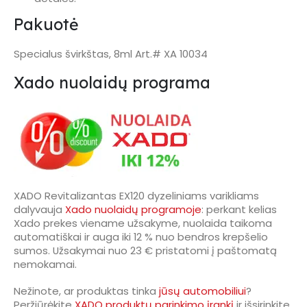
Pakuotė
Specialus švirkštas, 8ml Art.# XA 10034
Xado nuolaidų programa
XADO Revitalizantas EX120 dyzeliniams varikliams
dalyvauja
Xado nuolaidų programoje
: perkant kelias
Xado prekes viename užsakyme, nuolaida taikoma
automatiškai ir auga iki 12 % nuo bendros krepšelio
sumos. Užsakymai nuo 23 € pristatomi į paštomatą
nemokamai.
Nežinote, ar produktas tinka
jūsų automobiliui
?
Peržiūrėkite
XADO produktų parinkimo įrankį
ir išsirinkite