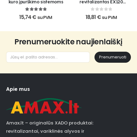
kuro įpurškimo sistemoms
revitalizantas EX120
automatinėms pavarų
dėžėms
5
out of 5
0
out of 5
15,74
€
18,81
€
su PVM
su PVM
Prenumeruokite naujienlaiškį
Prenumeruoti
Apie mus
Amax.lt – originalūs XADO produktai:
revitalizantai, variklinės alyvos ir