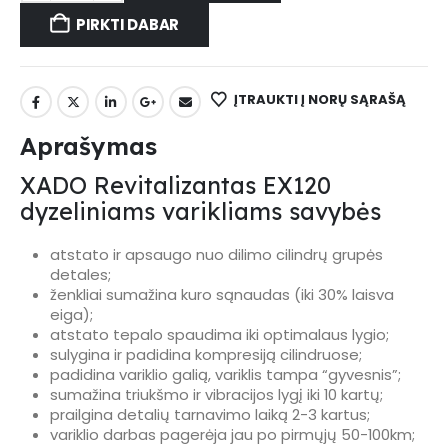
PIRKTI DABAR
ĮTRAUKTI Į NORŲ SĄRAŠĄ
Aprašymas
XADO Revitalizantas EX120
dyzeliniams varikliams savybės
atstato ir apsaugo nuo dilimo cilindrų grupės
detales;
ženkliai sumažina kuro sąnaudas (iki 30% laisva
eiga);
atstato tepalo spaudima iki optimalaus lygio;
sulygina ir padidina kompresiją cilindruose;
padidina variklio galią, variklis tampa “gyvesnis”;
sumažina triukšmo ir vibracijos lygį iki 10 kartų;
prailgina detalių tarnavimo laiką 2-3 kartus;
variklio darbas pagerėja jau po pirmųjų 50-100km;