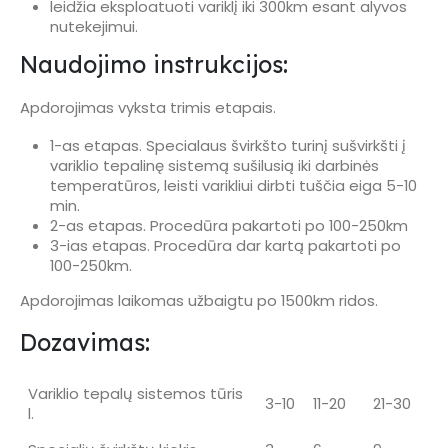
leidžia eksploatuoti variklį iki 300km esant alyvos
nutekejimui.
Naudojimo instrukcijos:
Apdorojimas vyksta trimis etapais.
1-as etapas. Specialaus švirkšto turinį sušvirkšti į
variklio tepalinę sistemą sušilusią iki darbinės
temperatūros, leisti varikliui dirbti tuščia eiga 5-10
min.
2-as etapas. Procedūra pakartoti po 100-250km
3-ias etapas. Procedūra dar kartą pakartoti po
100-250km.
Apdorojimas laikomas užbaigtu po 1500km ridos.
Dozavimas:
Variklio tepalų sistemos tūris
3-10
11-20
21-30
l.