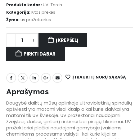
Produkto kodas:
UV-Torch
Kategorija:
Kitos prekės
Žyma:
uv prožektorius
Į KREPŠELĮ
PIRKTI DABAR
ĮTRAUKTI Į NORŲ SĄRAŠĄ
Aprašymas
Daugybė daiktų mūsų aplinkoje ultravioletinių spindulių
apšviesti yra matomi visai kitaip o kai kurie dalykai yra
matomi tik UV šviesoje. UV prožektoriai naudojami
žvejybai, darbui, gintarų rinkimui bei pinigų tikrinimui. UV
prožektoriai plačiai naudojami gamyboje įvairiems
cheminiams procesams valdyti- kai kurie klijai ar