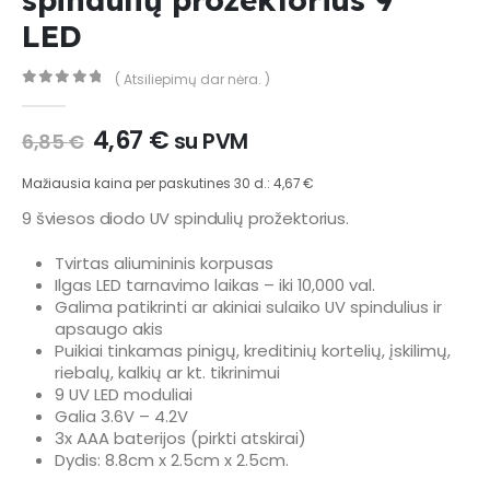
LED
( Atsiliepimų dar nėra. )
0
out of 5
Original
Current
4,67
€
su PVM
6,85
€
price
price
was:
is:
Mažiausia kaina per paskutines 30 d.:
4,67
€
6,85 €.
4,67 €.
9 šviesos diodo UV spindulių prožektorius.
Tvirtas aliumininis korpusas
Ilgas LED tarnavimo laikas – iki 10,000 val.
Galima patikrinti ar akiniai sulaiko UV spindulius ir
apsaugo akis
Puikiai tinkamas pinigų, kreditinių kortelių, įskilimų,
riebalų, kalkių ar kt. tikrinimui
9 UV LED moduliai
Galia 3.6V – 4.2V
3x AAA baterijos (pirkti atskirai)
Dydis: 8.8cm x 2.5cm x 2.5cm.