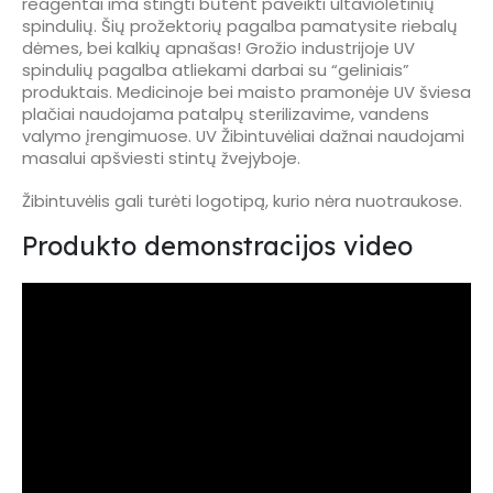
reagentai ima stingti būtent paveikti ultavioletinių
spindulių. Šių prožektorių pagalba pamatysite riebalų
dėmes, bei kalkių apnašas! Grožio industrijoje UV
spindulių pagalba atliekami darbai su “geliniais”
produktais. Medicinoje bei maisto pramonėje UV šviesa
plačiai naudojama patalpų sterilizavime, vandens
valymo įrengimuose. UV Žibintuvėliai dažnai naudojami
masalui apšviesti stintų žvejyboje.
Žibintuvėlis gali turėti logotipą, kurio nėra nuotraukose.
Produkto demonstracijos video