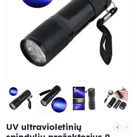
UV ultravioletinių
spindulių prožektorius 9