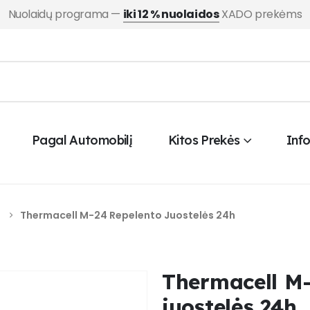
Nuolaidų programa —
iki 12 % nuolaidos
XADO prekėms
Pagal Automobilį
Kitos Prekės
Inf
d
Thermacell M-24 Repelento Juostelės 24h
Thermacell M-
juostelės 24h