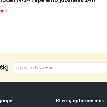
acell M-24 repelento juostelės 24h”
ungti
.
škį
orijos
Klientų aptarnavimas