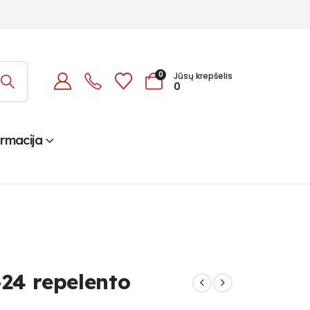
0
Jūsų krepšelis
0
ormacija
24 repelento