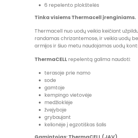
6 repelento plokštelės
Tinka visiems Thermacell įrenginiams.
Thermacell nuo uodų veikia keičiant užpildus,
randamas chrizantemose, ir veikia uodų bei 
armijos ir šiuo metu naudojamas uodų kontr
ThermaCELL
repelentą galima naudoti:
terasoje prie namo
sode
gamtoje
kempingo vietovėje
medžioklėje
žvejyboje
grybaujant
kelionėje į egzotiškas šalis
Gamintojas: ThermaCELL (JAV)