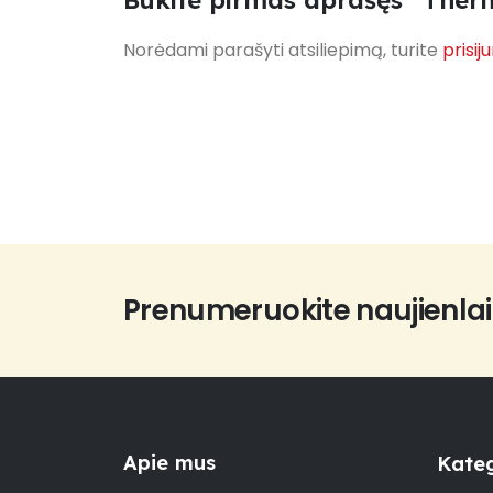
Būkite pirmas aprašęs “Therm
Norėdami parašyti atsiliepimą, turite
prisij
Prenumeruokite naujienlai
Apie mus
Kateg