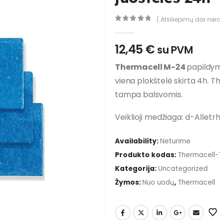
( Atsiliepimų dar nėra
0
out of 5
12,45
€
su PVM
Thermacell M-24
papildymo
viena plokštelė skirta 4h. 
tampa balsvomis.
Veiklioji medžiaga: d-Alletrh
Availability:
Neturime
Produkto kodas:
Thermacell-
Kategorija:
Uncategorized
Žymos:
Nuo uodų
,
Thermacell