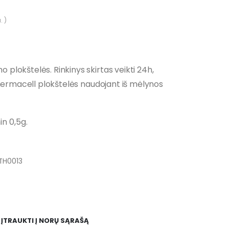
. )
 plokštelės. Rinkinys skirtas veikti 24h,
Thermacell plokštelės naudojant iš mėlynos
in 0,5g.
TH0013
ĮTRAUKTI Į NORŲ SĄRAŠĄ