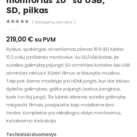
SD, pilkas
( Atsiliepimų dar nėra. )
0
out of 5
219,00
€
su PVM
Ryškus, spalvingas atverčiamas plonas 16:9 LED lubinis
10.2 colių įstrižainės monitorius. Su SD/USB lizdais, jie
suteikia galimybę prijungti SD atminties korteles bei USB
atminties raktus ir žiūrėti filmus ar klausytis muzikos.
Taip pat šiame modelyje yra HDMI jungts, kuri dar labiau
išplečia galimybes, galite pajungti įvairius įrenginius,
kurie turi šią jungtį. Šis lubinis ekranas suteiks galimybę
mėgautis filmais, pasijausite kaip mobiliame kino
teatre. Komplekte yra reikalingos dalys montavimui,
instaliavimo instrukcija.
Techniniai duomenys