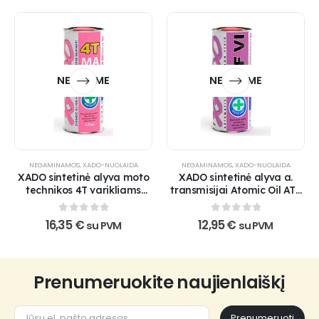
NETURIME
NETURIME
NEGAMINAMOS
,
XADO-NUOLAIDA
NEGAMINAMOS
,
XADO-NUOLAIDA
XADO sintetinė alyva moto
XADO sintetinė alyva a.
technikos 4T varikliams
transmisijai Atomic Oil ATF
Atomic Oil 10W-60 4T MA
VI
0
out of 5
0
out of 5
16,35
€
12,95
€
su PVM
su PVM
Prenumeruokite naujienlaiškį
Prenumeruoti