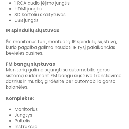
1 RCA audio įėjimo jungtis
HDMI jungtis
SD kortelių skaitytuvas
USB jungtis
IR spindulių siųstuvas
Šis monitorius turi įmontuotą IR spindulių siųstuvą,
kurio pagalba galima naudoti IR ryšį palaikančias
bevieles ausines.
FM bangų siųstuvas
Monitorių galima sujungti su automobilio garso
sistemą suderinant FM bangų siųstuvo transliavimo
dažnius ir muziką girdėsite per automobilio garso
kolonėles.
Komplekte:
Monitorius
Jungtys
Pultelis
Instrukcija