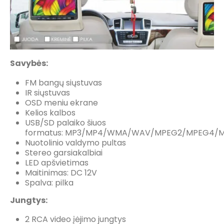
Savybės:
FM bangų siųstuvas
IR siųstuvas
OSD meniu ekrane
Kelios kalbos
USB/SD palaiko šiuos
formatus: MP3/MP4/WMA/WAV/MPEG2/MPEG4/MK
Nuotolinio valdymo pultas
Stereo garsiakalbiai
LED apšvietimas
Maitinimas: DC 12V
Spalva: pilka
Jungtys:
2 RCA video įėjimo jungtys