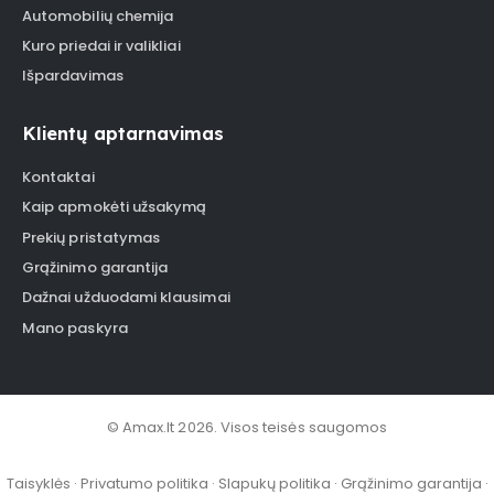
Automobilių chemija
Kuro priedai ir valikliai
Išpardavimas
Klientų aptarnavimas
Kontaktai
Kaip apmokėti užsakymą
Prekių pristatymas
Grąžinimo garantija
Dažnai užduodami klausimai
Mano paskyra
© Amax.lt 2026. Visos teisės saugomos
Taisyklės
·
Privatumo politika
·
Slapukų politika
·
Grąžinimo garantija
·