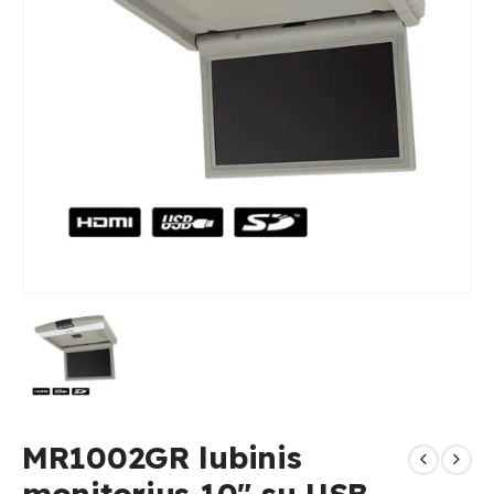
MR1002GR lubinis
monitorius 10″ su USB,