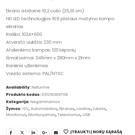
Ekrano istrižainė: 10.2 colio (25,91 cm)
HD LED technologijos 16:9 plataus matymo kampo
ekranas
Raiška: 1024×600
Atversto aukštis: 230 mm
Atsilenkimo kampas: 120 laipsnių
Išmatavimai: 346mm x 280mm x 21mm
Rankinis užlenkimas
Vaizdo sistema: PAL/NTSC
Availability:
Neturime
Produkto kodas:
631219369708
Kategorija:
Negaminamos
Žymos:
12V
,
Automobilinis
,
Ekranas
,
Laviline
,
Lubinis
,
Monitorius
,
Montuojamas
,
Televizorius
,
USB
ĮTRAUKTI Į NORŲ SĄRAŠĄ