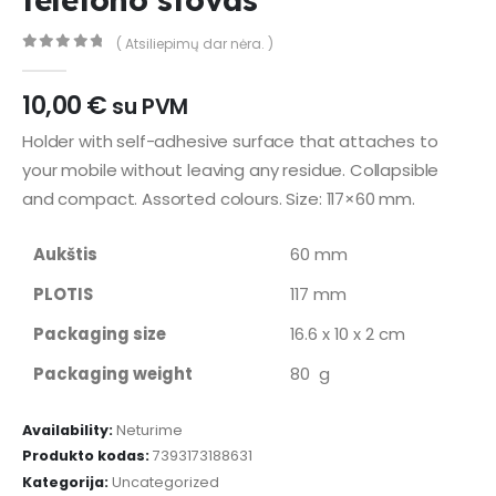
( Atsiliepimų dar nėra. )
0
out of 5
10,00
€
su PVM
Holder with self-adhesive surface that attaches to
your mobile without leaving any residue. Collapsible
and compact. Assorted colours. Size: 117×60 mm.
Aukštis
60 mm
PLOTIS
117 mm
Packaging size
16.6 x 10 x 2 cm
Packaging weight
80 g
Availability:
Neturime
Produkto kodas:
7393173188631
Kategorija:
Uncategorized