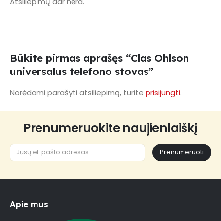
Atsiliepimų dar nėra.
Būkite pirmas aprašęs “Clas Ohlson
universalus telefono stovas”
Norėdami parašyti atsiliepimą, turite
prisijungti
.
Prenumeruokite naujienlaiškį
Prenumeruoti
Apie mus