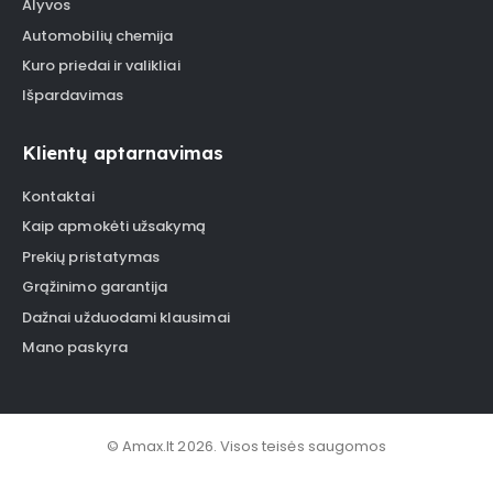
Alyvos
Automobilių chemija
Kuro priedai ir valikliai
Išpardavimas
Klientų aptarnavimas
Kontaktai
Kaip apmokėti užsakymą
Prekių pristatymas
Grąžinimo garantija
Dažnai užduodami klausimai
Mano paskyra
© Amax.lt 2026. Visos teisės saugomos