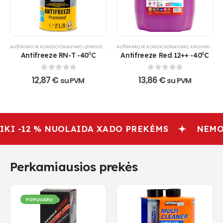
AUŠINIMO IR KONDICIONAVIMO
,
LENGVIESIEMS AUTOMOBILIAMS
AUŠINIMO IR KONDICIONAVIMO
,
VISUREIGIAMS
,
,
KROVININIAMS AUTOMOBILIAMS
XADO PRODUK
Antifreeze RN-T -40⁰C
Antifreeze Red 12++ -40⁰C
0
out of 5
0
out of 5
12,87
€
13,86
€
su PVM
su PVM
IKI -12 % NUOLAIDA XADO PREKĖMS
NEMO
Perkamiausios prekės
POPULIARU