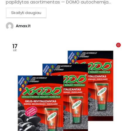
papildytas asortimentas — DOMO autochemija...
Skaityti daugiau
Amax.lt
17
0
LIE