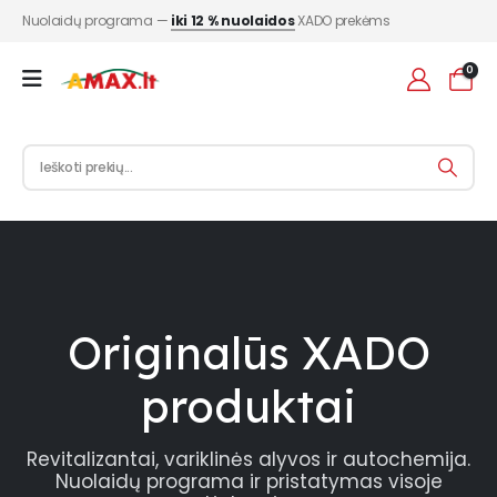
Nuolaidų programa —
iki 12 % nuolaidos
XADO prekėms
0
Originalūs XADO
produktai
Revitalizantai, variklinės alyvos ir autochemija.
Nuolaidų programa ir pristatymas visoje