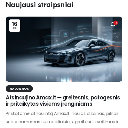
Naujausi straipsniai
16
0
LIE
NAUJIENOS
Atsinaujino Amax.lt — greitesnis, patogesnis
ir pritaikytas visiems įrenginiams
Pristatome atnaujintą Amax.lt: naujas dizainas, pilnas
suderinamumas su mobiliaisiais, greitesnis veikimas ir