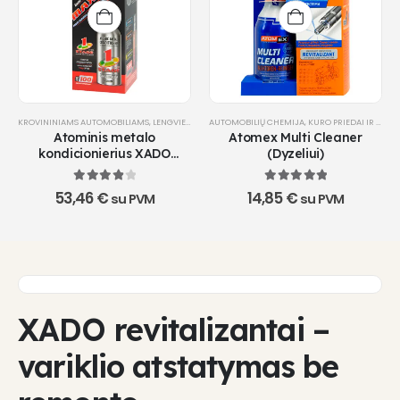
KROVININIAMS AUTOMOBILIAMS
,
LENGVIESIEMS AUTOMOBILIAMS
AUTOMOBILIŲ CHEMIJA
,
PRAMONEI
,
KURO PRIEDAI IR VALIKLIAI
,
REVITALIZANTAI
,
Atominis metalo
Atomex Multi Cleaner
kondicionierius XADO
(Dyzeliui)
Maximum 1 Stage
4
out of 5
5.00
out of 5
53,46
€
14,85
€
su PVM
su PVM
XADO revitalizantai –
variklio atstatymas be