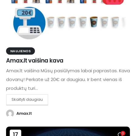
NAUJIENOS
Amax.lt vaišina kava
Amax.lt vaišina Mūsų pasiūlymas labai paprastas. Kava
dovanų! Perkate už 20€ ar daugiau. Ir bent vienas iš
produktų turi...
Skaityti daugiau
Amax.lt
17
0