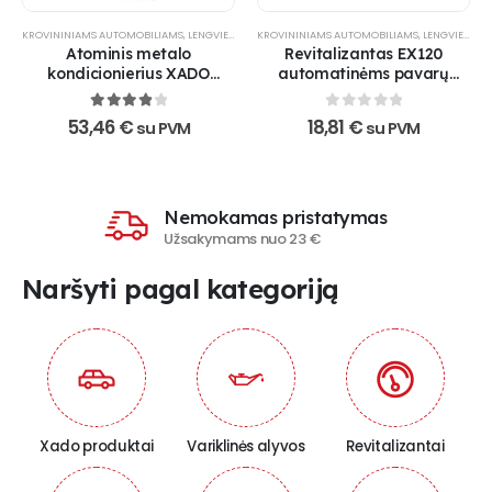
KROVININIAMS AUTOMOBILIAMS
,
LENGVIESIEMS AUTOMOBILIAMS
KROVININIAMS AUTOMOBILIAMS
,
PRAMONEI
,
REVITALIZANTAI
,
LENGVIESIEMS AUTOMOBILIAMS
,
Atominis metalo
Revitalizantas EX120
kondicionierius XADO
automatinėms pavarų
Maximum 1 Stage
dėžėms
4
out of 5
0
out of 5
53,46
€
18,81
€
su PVM
su PVM
Nemokamas pristatymas
Užsakymams nuo 23 €
Naršyti pagal kategoriją
Xado produktai
Variklinės alyvos
Revitalizantai