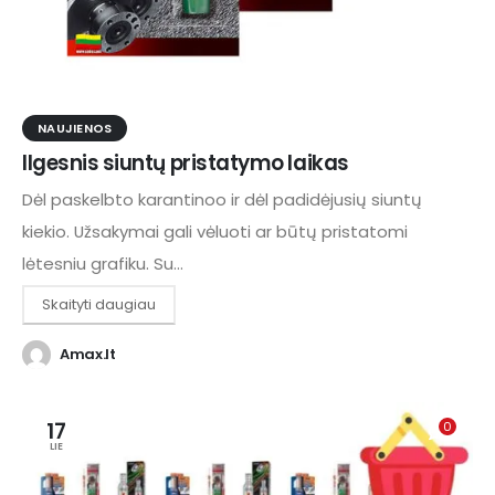
NAUJIENOS
Ilgesnis siuntų pristatymo laikas
Dėl paskelbto karantinoo ir dėl padidėjusių siuntų
kiekio. Užsakymai gali vėluoti ar būtų pristatomi
lėtesniu grafiku. Su...
Skaityti daugiau
Amax.lt
17
0
LIE