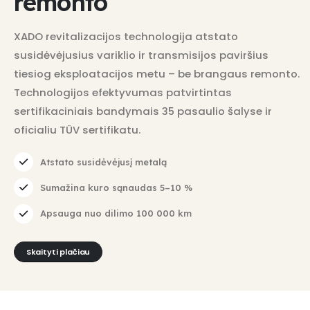
remonto
XADO revitalizacijos technologija atstato
susidėvėjusius variklio ir transmisijos paviršius
tiesiog eksploatacijos metu – be brangaus remonto.
Technologijos efektyvumas patvirtintas
sertifikaciniais bandymais 35 pasaulio šalyse ir
oficialiu TÜV sertifikatu.
Atstato susidėvėjusį metalą
Sumažina kuro sąnaudas 5–10 %
Apsauga nuo dilimo 100 000 km
Skaityti plačiau