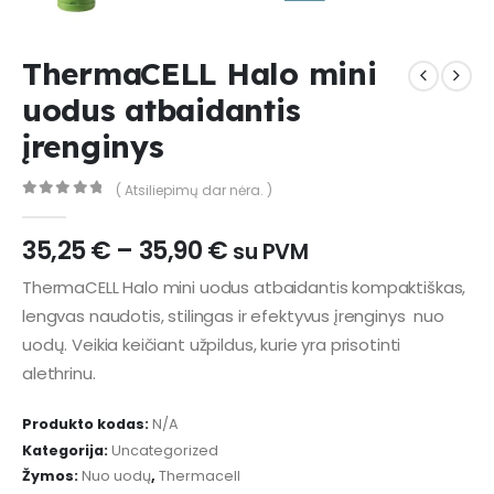
ThermaCELL Halo mini
uodus atbaidantis
įrenginys
( Atsiliepimų dar nėra. )
0
out of 5
Price
35,25
€
–
35,90
€
su PVM
range:
ThermaCELL Halo mini uodus atbaidantis kompaktiškas,
35,25 €
lengvas naudotis, stilingas ir efektyvus įrenginys nuo
through
35,90 €
uodų. Veikia keičiant užpildus, kurie yra prisotinti
alethrinu.
Produkto kodas:
N/A
Kategorija:
Uncategorized
Žymos:
Nuo uodų
,
Thermacell