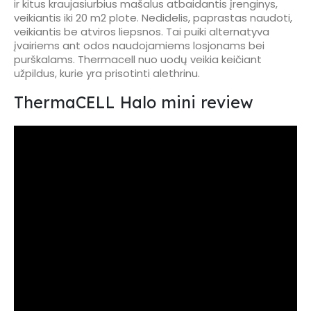
ir kitus kraujasiurbius mašalus atbaidantis įrenginys,
veikiantis iki 20 m2 plote. Nedidelis, paprastas naudoti,
veikiantis be atviros liepsnos. Tai puiki alternatyva
įvairiems ant odos naudojamiems losjonams bei
purškalams. Thermacell nuo uodų veikia keičiant
užpildus, kurie yra prisotinti alethrinu.
ThermaCELL Halo mini review