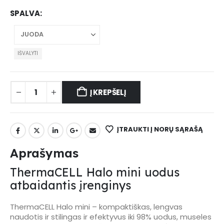
SPALVA
IŠVALYTI
Į KREPŠELĮ
ĮTRAUKTI Į NORŲ SĄRAŠĄ
Aprašymas
ThermaCELL Halo mini uodus
atbaidantis įrenginys
ThermaCELL Halo mini – kompaktiškas, lengvas
naudotis ir stilingas ir efektyvus iki 98% uodus, museles