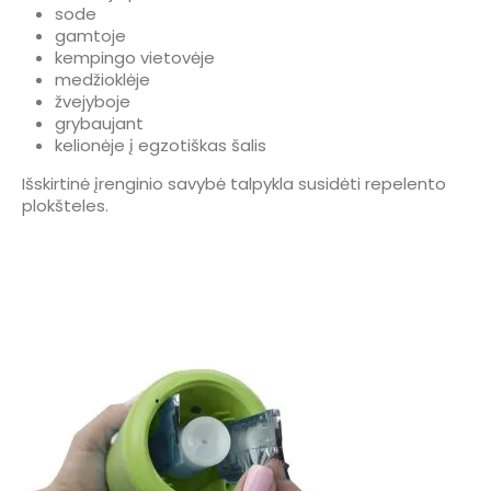
sode
gamtoje
kempingo vietovėje
medžioklėje
žvejyboje
grybaujant
kelionėje į egzotiškas šalis
Išskirtinė įrenginio savybė talpykla susidėti repelento
plokšteles.