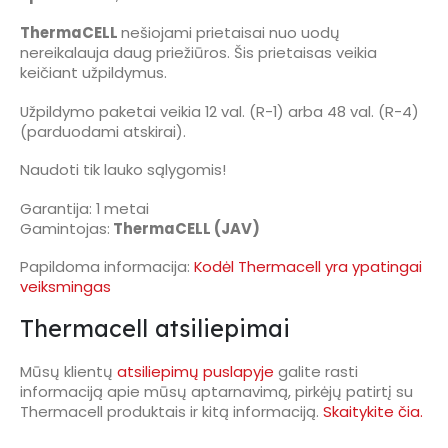
ThermaCELL
nešiojami prietaisai nuo uodų
nereikalauja daug priežiūros. Šis prietaisas veikia
keičiant užpildymus.
Užpildymo paketai veikia 12 val. (R-1) arba 48 val. (R-4)
(parduodami atskirai).
Naudoti tik lauko sąlygomis!
Garantija: 1 metai
Gamintojas:
ThermaCELL (JAV)
Papildoma informacija:
Kodėl Thermacell yra ypatingai
veiksmingas
Thermacell atsiliepimai
Mūsų klientų
atsiliepimų puslapyje
galite rasti
informaciją apie mūsų aptarnavimą, pirkėjų patirtį su
Thermacell produktais ir kitą informaciją.
Skaitykite čia.