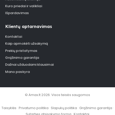
Kuro priedai ir valikliai
Išpardavimas
Klientų aptarnavimas
Kontaktai
Kaip apmokėti užsakymą
Prekių pristatymas
Grąžinimo garantija
Dažnai užduodami klausimai
Mano paskyra
© Amax.lt 2026. Visos teisės saugomos
Taisyklės
·
Privatumo politika
·
Slapukų politika
·
Grąžinimo garantija
·
Sutarties atsisakymo forma
·
Kontaktai