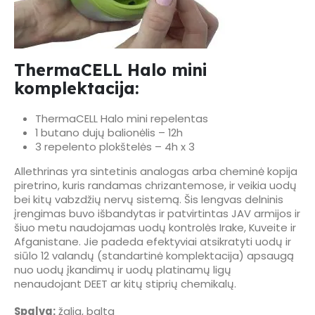
ThermaCELL Halo mini
komplektacija:
ThermaCELL Halo mini repelentas
1 butano dujų balionėlis – 12h
3 repelento plokštelės – 4h x 3
Allethrinas yra sintetinis analogas arba cheminė kopija
piretrino, kuris randamas chrizantemose, ir veikia uodų
bei kitų vabzdžių nervų sistemą. Šis lengvas delninis
įrengimas buvo išbandytas ir patvirtintas JAV armijos ir
šiuo metu naudojamas uodų kontrolės Irake, Kuveite ir
Afganistane. Jie padeda efektyviai atsikratyti uodų ir
siūlo 12 valandų (standartinė komplektacija) apsaugą
nuo uodų įkandimų ir uodų platinamų ligų
nenaudojant DEET ar kitų stiprių chemikalų.
Spalva:
žalia, balta