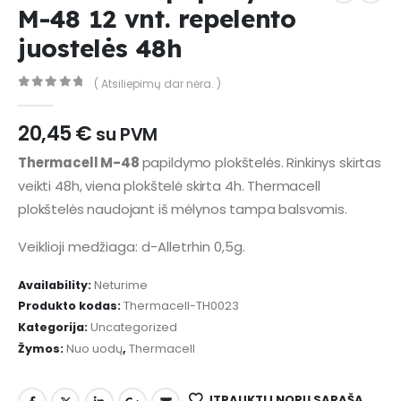
M-48 12 vnt. repelento
juostelės 48h
( Atsiliepimų dar nėra. )
0
out of 5
20,45
€
su PVM
Thermacell M-48
papildymo plokštelės. Rinkinys skirtas
veikti 48h, viena plokštelė skirta 4h. Thermacell
plokštelės naudojant iš mėlynos tampa balsvomis.
Veiklioji medžiaga: d-Alletrhin 0,5g.
Availability:
Neturime
Produkto kodas:
Thermacell-TH0023
Kategorija:
Uncategorized
Žymos:
Nuo uodų
,
Thermacell
ĮTRAUKTI Į NORŲ SĄRAŠĄ