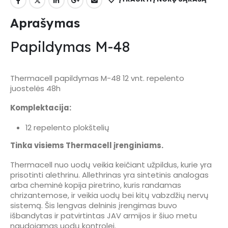
Aprašymas
Papildymas M-48
Thermacell papildymas M-48 12 vnt. repelento
juostelės 48h
Komplektacija:
12 repelento plokštelių
Tinka visiems Thermacell įrenginiams.
Thermacell nuo uodų veikia keičiant užpildus, kurie yra
prisotinti alethrinu. Allethrinas yra sintetinis analogas
arba cheminė kopija piretrino, kuris randamas
chrizantemose, ir veikia uodų bei kitų vabzdžių nervų
sistemą. Šis lengvas delninis įrengimas buvo
išbandytas ir patvirtintas JAV armijos ir šiuo metu
naudojamas uodų kontrolei.