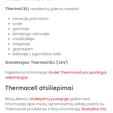
ThermaCELL
repelentą galima naudoti:
terasoje prie namo
sode
gamtoje
kempingo vietovėje
medžioklėje
žvejyboje
grybaujant
kelionėje į egzotiškas šalis
Gamintojas: ThermaCELL (JAV)
Papildoma informacija:
Kodėl Thermacell yra ypatingai
veiksmingas
Thermacell atsiliepimai
Mūsų klientų
atsiliepimų puslapyje
galite rasti
informaciją apie mūsų aptarnavimą, pirkėjų patirtį su
Thermacell produktais ir kitą informaciją.
Skaitykite čia.