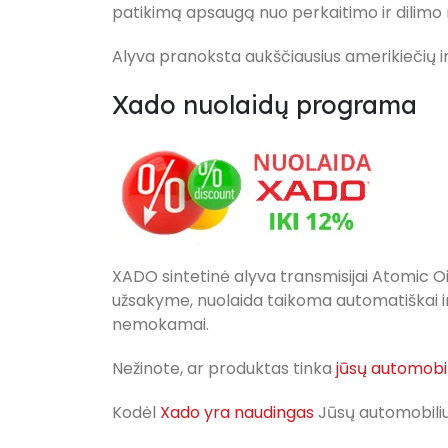
patikimą apsaugą nuo perkaitimo ir dilimo n
Alyva pranoksta aukščiausius amerikiečių 
Xado nuolaidų programa
XADO sintetinė alyva transmisijai Atomic 
užsakyme, nuolaida taikoma automatiškai i
nemokamai.
Nežinote, ar produktas tinka
jūsų automobil
Kodėl
Xado yra naudingas
Jūsų automobiliu