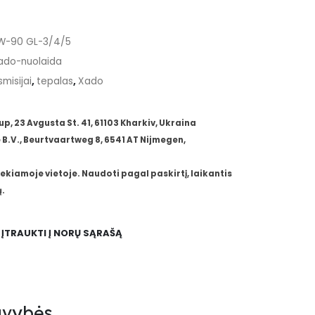
W-90 GL-3/4/5
ado-nuolaida
misijai
,
tepalas
,
Xado
 23 Avgusta St. 41, 61103 Kharkiv, Ukraina
B.V., Beurtvaartweg 8, 6541 AT Nijmegen,
ekiamoje vietoje. Naudoti pagal paskirtį, laikantis
.
ĮTRAUKTI Į NORŲ SĄRAŠĄ
avybės