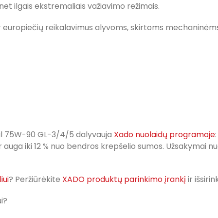
et ilgais ekstremaliais važiavimo režimais.
ir europiečių reikalavimus alyvoms, skirtoms mechaninėms
Oil 75W-90 GL-3/4/5 dalyvauja
Xado nuolaidų programoje
r auga iki 12 % nuo bendros krepšelio sumos. Užsakymai n
iui
? Peržiūrėkite
XADO produktų parinkimo įrankį
ir išsir
i?