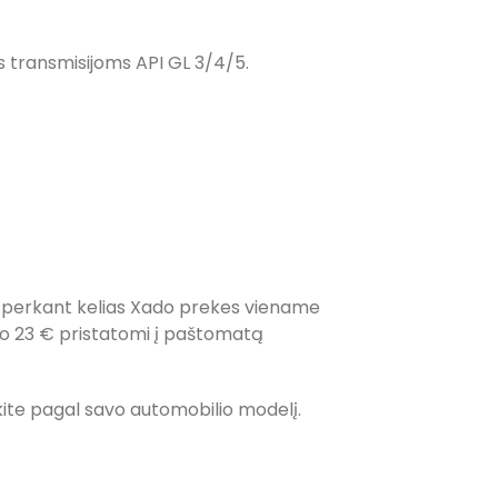
 transmisijoms API GL 3/4/5.
: perkant kelias Xado prekes viename
uo 23 € pristatomi į paštomatą
inkite pagal savo automobilio modelį.