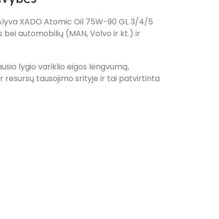
. Alyva XADO Atomic Oil 75W-90 GL 3/4/5
bei automobilių (MAN, Volvo ir kt.) ir
usio lygio variklio eigos lengvumą,
esursų tausojimo srityje ir tai patvirtinta