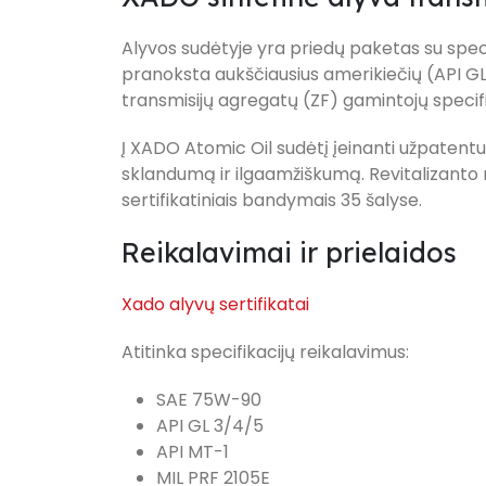
Alyvos sudėtyje yra priedų paketas su spe
pranoksta aukščiausius amerikiečių (API GL 
transmisijų agregatų (ZF) gamintojų specifi
Į XADO Atomic Oil sudėtį įeinanti užpatentu
sklandumą ir ilgaamžiškumą. Revitalizanto n
sertifikatiniais bandymais 35 šalyse.
Reikalavimai ir prielaidos
Xado alyvų sertifikatai
Atitinka specifikacijų reikalavimus:
SAE 75W-90
API GL 3/4/5
API MT-1
MIL PRF 2105E