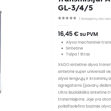
GL-3/4/5
( Atsiliepimų dar nėra
0
out of 5
16,45
€
su PVM
Alyva mechaninei trans
Sintetinė
Talpa 1 litras
XADO sintetinė alyva trans
sintetinė super universali v
alyva lengvųjų ir krovininių
agregatams (pavarų dėžėms
Ultra šiuolaikiška sintetin
transmisijoms. Joje yra atom
polialfaolefino bazinės alyv