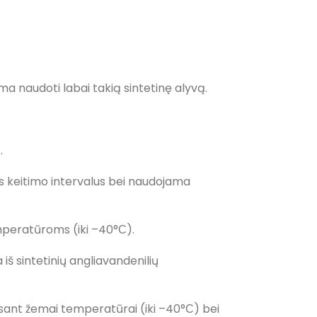
naudoti labai takią sintetinę alyvą.
.
vos keitimo intervalus bei naudojama
mperatūroms (iki –40°С).
š sintetinių angliavandenilių
sant žemai temperatūrai (iki –40°С) bei