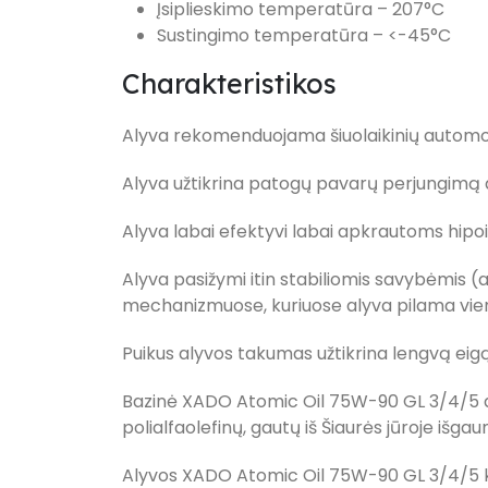
Įsiplieskimo temperatūra – 207°C
Sustingimo temperatūra – <-45°C
Charakteristikos
Alyva rekomenduojama šiuolaikinių automob
Alyva užtikrina patogų pavarų perjungimą dė
Alyva labai efektyvi labai apkrautoms hip
Alyva pasižymi itin stabiliomis savybėmis (a
mechanizmuose, kuriuose alyva pilama vieną
Puikus alyvos takumas užtikrina lengvą ei
Bazinė XADO Atomic Oil 75W-90 GL 3/4/5 aly
polialfaolefinų, gautų iš Šiaurės jūroje išg
Alyvos XADO Atomic Oil 75W-90 GL 3/4/5 kl