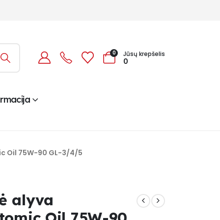
0
Jūsų krepšelis
0
ormacija
ic Oil 75W-90 GL-3/4/5
ė alyva
Atomic Oil 75W-90