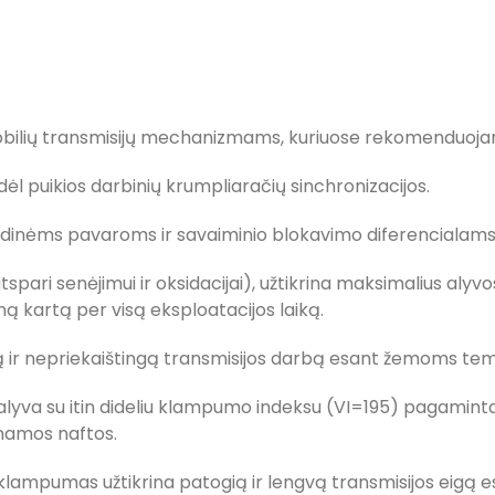
ilių transmisijų mechanizmams, kuriuose rekomenduojama 
l puikios darbinių krumpliaračių sinchronizacijos.
oidinėms pavaroms ir savaiminio blokavimo diferencialams
tspari senėjimui ir oksidacijai), užtikrina maksimalius aly
 kartą per visą eksploatacijos laiką.
gą ir nepriekaištingą transmisijos darbą esant žemoms te
va su itin dideliu klampumo indeksu (VI=195) pagaminta i
aunamos naftos.
ampumas užtikrina patogią ir lengvą transmisijos eigą e