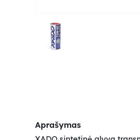
Aprašymas
XADO sintetinė alyva trans