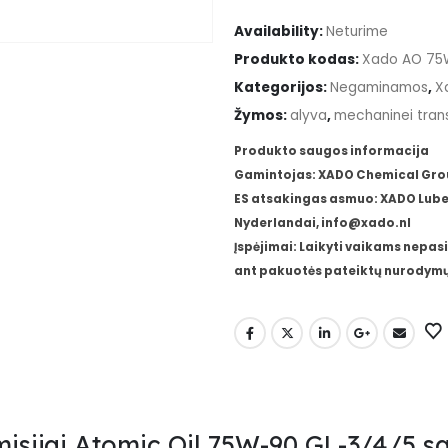
Availability:
Neturime
Produkto kodas:
Xado AO 75
Kategorijos:
Negaminamos
,
X
Žymos:
alyva
,
mechaninei trans
Produkto saugos informacija
Gamintojas: XADO Chemical Group,
ES atsakingas asmuo: XADO Lube 
Nyderlandai, info@xado.nl
Įspėjimai: Laikyti vaikams nepasi
ant pakuotės pateiktų nurodymų
misijai Atomic Oil 75W-90 GL-3/4/5 s