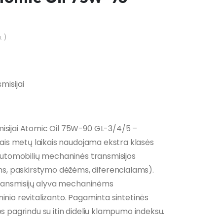
. )
misijai
misijai Atomic Oil 75W-90 GL-3/4/5 –
isais metų laikais naudojama ekstra klasės
 automobilių mechaninės transmisijos
, paskirstymo dėžėms, diferencialams).
ė transmisijų alyva mechaninėms
inio revitalizanto. Pagaminta sintetinės
os pagrindu su itin dideliu klampumo indeksu.