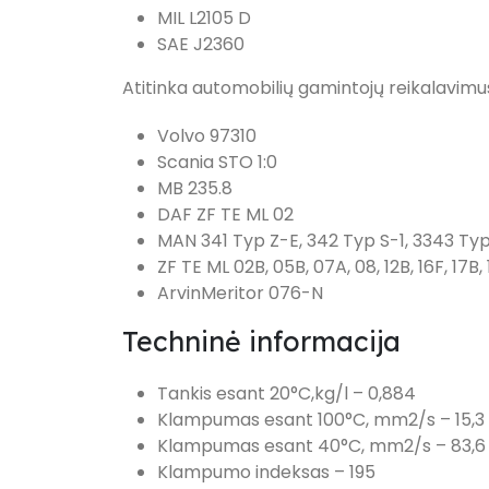
MIL L2105 D
SAE J2360
Atitinka automobilių gamintojų reikalavimu
Volvo 97310
Scania STO 1:0
MB 235.8
DAF ZF TE ML 02
MAN 341 Typ Z-E, 342 Typ S-1, 3343 Typ
ZF TE ML 02B, 05B, 07A, 08, 12B, 16F, 17B,
ArvinMeritor 076-N
Techninė informacija
Tankis esant 20°C,kg/l – 0,884
Klampumas esant 100°C, mm2/s – 15,3
Klampumas esant 40°C, mm2/s – 83,6
Klampumo indeksas – 195