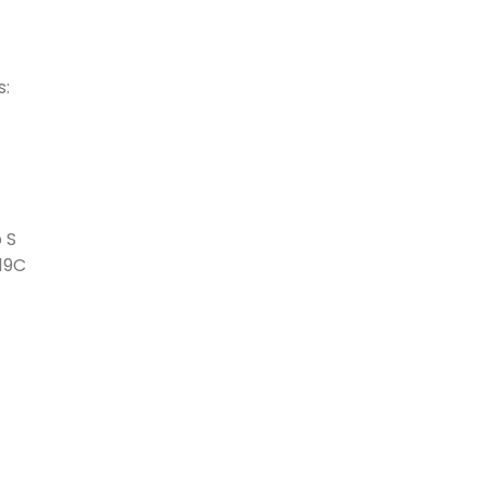
s:
 S
 19C