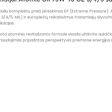
cialiu komplektu prieš įdrėskimus EP (Extreme Pressure)
3/4/5, MIL) ir europiečių reikalavimus transmisijų alyvoms 
kacijas.
ota atominio revitalizanto formulė visada užtikrins aukščia
audojimas pripažintas perspektyvia priemone energijos ir r