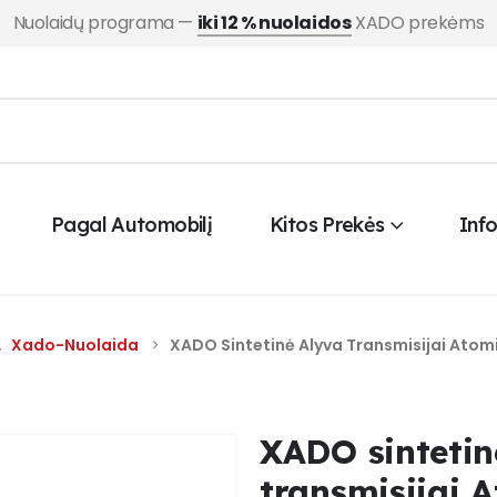
Nuolaidų programa —
iki 12 % nuolaidos
XADO prekėms
Pagal Automobilį
Kitos Prekės
Inf
,
Xado-Nuolaida
XADO Sintetinė Alyva Transmisijai Atom
XADO sintetin
transmisijai 